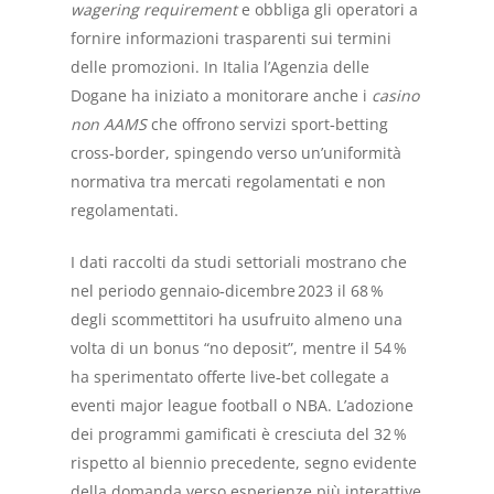
wagering requirement
e obbliga gli operatori a
fornire informazioni trasparenti sui termini
delle promozioni. In Italia l’Agenzia delle
Dogane ha iniziato a monitorare anche i
casino
non AAMS
che offrono servizi sport‑betting
cross‑border, spingendo verso un’uniformità
normativa tra mercati regolamentati e non
regolamentati.
I dati raccolti da studi settoriali mostrano che
nel periodo gennaio‑dicembre 2023 il 68 %
degli scommettitori ha usufruito almeno una
volta di un bonus “no deposit”, mentre il 54 %
ha sperimentato offerte live‑bet collegate a
eventi major league football o NBA. L’adozione
dei programmi gamificati è cresciuta del 32 %
rispetto al biennio precedente, segno evidente
della domanda verso esperienze più interattive