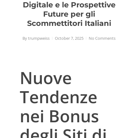
Digitale e le Prospettive
Future per gli
Scommettitori Italiani
By
trumpweiss
October 7, 2025
No Comments
Nuove
Tendenze
nei Bonus
degli Siti di