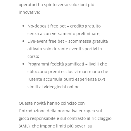
operatori ha spinto verso soluzioni più
innovative:
No‑deposit free bet – credito gratuito
senza alcun versamento preliminare;
Live‑event free bet – scommessa gratuita
attivata solo durante eventi sportivi in
corso;
Programmi fedeltà gamificati – livelli che
sbloccano premi esclusivi man mano che
l’utente accumula punti esperienza (XP)
simili ai videogiochi online.
Queste novità hanno coinciso con
l’introduzione della normativa europea sul
gioco responsabile e sul contrasto al riciclaggio
(AML), che impone limiti più severi sui