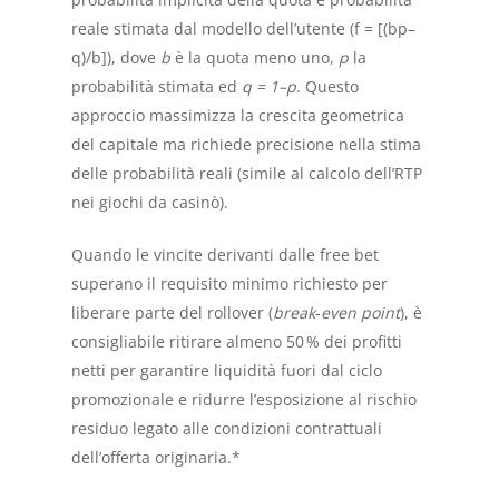
reale stimata dal modello dell’utente (f = [(bp–
q)/b]), dove
b
è la quota meno uno,
p
la
probabilità stimata ed
q = 1–p
. Questo
approccio massimizza la crescita geometrica
del capitale ma richiede precisione nella stima
delle probabilità reali (simile al calcolo dell’RTP
nei giochi da casinò).
Quando le vincite derivanti dalle free bet
superano il requisito minimo richiesto per
liberare parte del rollover (
break‑even point
), è
consigliabile ritirare almeno 50 % dei profitti
netti per garantire liquidità fuori dal ciclo
promozionale e ridurre l’esposizione al rischio
residuo legato alle condizioni contrattuali
dell’offerta originaria.*