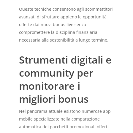
Queste tecniche consentono agli scommettitori
avanzati di sfruttare appieno le opportunità
offerte dai nuovi bonus live senza
compromettere la disciplina finanziaria
necessaria alla sostenibilità a lungo termine.​
Strumenti digitali e
community per
monitorare i
migliori bonus
Nel panorama attuale esistono numerose app
mobile specializzate nella comparazione
automatica dei pacchetti promozionali offerti