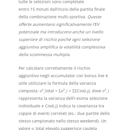
tutte le selezioni sono completate
entro 15 minuti dall’inizio della partita finale
della combinazione multi‑sportiva.
Queste
offerte aumentano significativamente l’EV
potenziale ma introducono anche un livello
superiore di rischio poiché ogni selezione
aggiuntiva amplifica la volatilità complessiva
della scommessa multipla.
Per calcolare correttamente il rischio
aggiuntivo negli accumulator con bonus live è
utile utilizzare la formula della varianza
composta: σ²_total = Σσ²_i + ΣΣCov(i,j), dove σ²_i
rappresenta la varianza dell’i-esima selezione
individuale e Cov(i,j) indica la covarianza tra
coppie di eventi correlati (es.: due partite dello
stesso campionato nello stesso weekend). Un
valore σ_total elevato suggerisce cautela