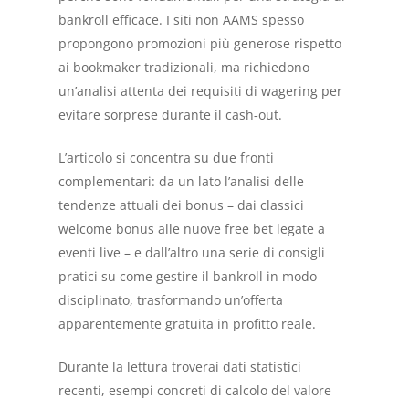
bankroll efficace. I siti non AAMS spesso
propongono promozioni più generose rispetto
ai bookmaker tradizionali, ma richiedono
un’analisi attenta dei requisiti di wagering per
evitare sorprese durante il cash‑out.
L’articolo si concentra su due fronti
complementari: da un lato l’analisi delle
tendenze attuali dei bonus – dai classici
welcome bonus alle nuove free bet legate a
eventi live – e dall’altro una serie di consigli
pratici su come gestire il bankroll in modo
disciplinato, trasformando un’offerta
apparentemente gratuita in profitto reale.
Durante la lettura troverai dati statistici
recenti, esempi concreti di calcolo del valore