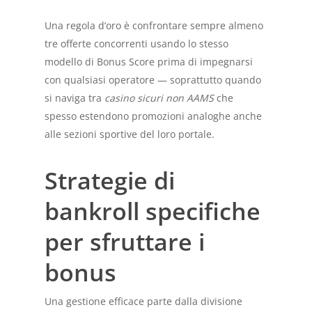
Una regola d’oro è confrontare sempre almeno
tre offerte concorrenti usando lo stesso
modello di Bonus Score prima di impegnarsi
con qualsiasi operatore — soprattutto quando
si naviga tra
casino sicuri non AAMS
che
spesso estendono promozioni analoghe anche
alle sezioni sportive del loro portale.​
Strategie di
bankroll specifiche
per sfruttare i
bonus
Una gestione efficace parte dalla divisione