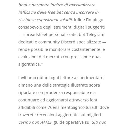
bonus permette inoltre di massimizzare
l’efficacia delle free bet senza incorrere in
rischiose esposizioni volatili.
Infine l’impiego
consapevole degli strumenti digitali suggeriti
— spreadsheet personalizzate, bot Telegram
dedicati e community Discord specializzate —
rende possibile monitorare costantemente le
evoluzioni del mercato con precisione quasi
algoritmica.*
Invitiamo quindi ogni lettore a sperimentare
almeno una delle strategie illustrate sopra
riportate con prudenza responsabile e a
continuare ad aggiornarsi attraverso fonti
affidabili come 7Censimentoagricoltura.It, dove
troverete recensioni aggiornate sui migliori
casino non AAMS
, guide operative sui
Siti non