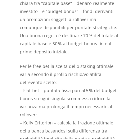
chiara tra “capitale base” – denaro realmente
investito – e “budget bonus” – fondi derivanti
da promozioni soggetti a rollover ma
comunque disponibili per puntate strategiche.
Una buona regola è destinare 70 % del totale al
capitale base e 30 % al budget bonus fin dal
primo deposito iniziale.
Per le free bet la scelta dello staking ottimale
varia secondo il profilo rischio/volatilità
dell’evento scelto:
– Flat‑bet – puntata fissa pari al 5 % del budget
bonus su ogni singola scommessa riduce la
varianza ma prolunga il tempo necessario al
rollover;
– Kelly Criterion – calcola la frazione ottimale
della banca basandosi sulla differenza tra
probabilità implicita della quota e probabilità