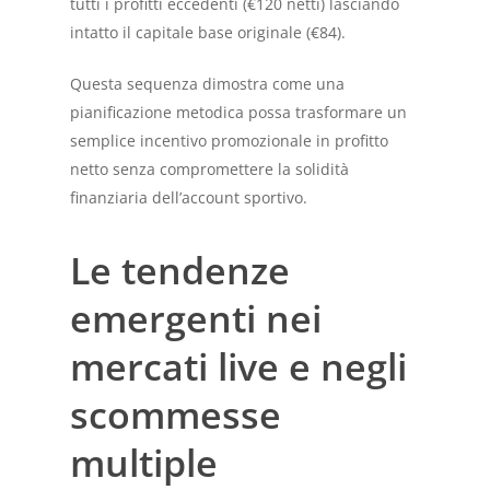
tutti i profitti eccedenti (€120 netti) lasciando
intatto il capitale base originale (€84).
Questa sequenza dimostra come una
pianificazione metodica possa trasformare un
semplice incentivo promozionale in profitto
netto senza compromettere la solidità
finanziaria dell’account sportivo.​
Le tendenze
emergenti nei
mercati live e negli
scommesse
multiple