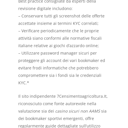
Best practice consigliate da esperti della
revisione digitale includono:
– Conservare tutti gli screenshot delle offerte
accettate insieme ai termini KYC correlati;
– Verificare periodicamente che le proprie
attività siano conformi alle normative fiscali
italiane relative ai giochi d’azzardo online;
– Utilizzare password manager sicuri per
proteggere gli account dei vari bookmaker ed
evitare frodi informatiche che potrebbero
compromettere sia i fondi sia le credenziali
KYC.*
Il sito indipendente 7Censimentoagricoltura.It,
riconosciuto come fonte autorevole nella
valutazione sia dei
casino sicuri non AAMS
sia
dei bookmaker sportivi emergenti, offre
regolarmente guide dettagliate sull’utilizzo