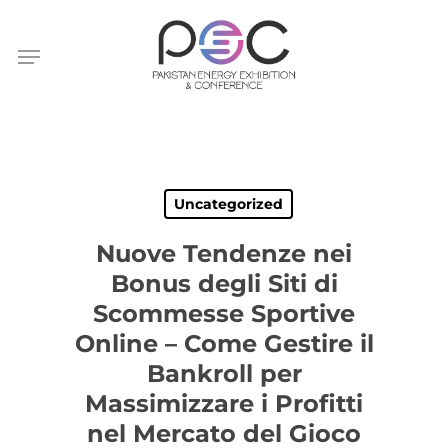
Skip
to
Menu
main
content
Uncategorized
Nuove Tendenze nei
Bonus degli Siti di
Scommesse Sportive
Online – Come Gestire il
Bankroll per
Massimizzare i Profitti
nel Mercato del Gioco