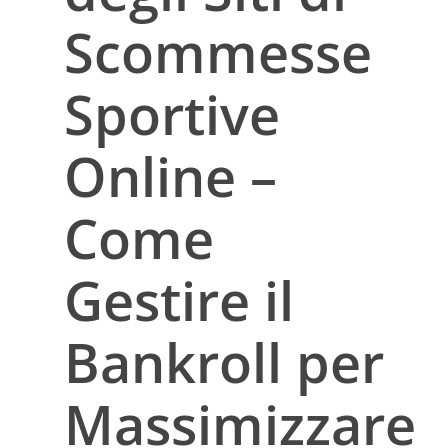
Scommesse
Sportive
Online –
Come
Gestire il
Bankroll per
Massimizzare