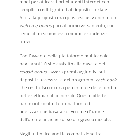
modi per attirare i primi utenti internet con
semplici crediti gratuiti al deposito iniziale.
Allora la proposta era quasi esclusivamente un
welcome bonus
pari al primo versamento, con
requisiti di scommessa minimi e scadenze
brevi.
Con l’avvento delle piattaforme multicanale
negli anni ’10 si è assistito alla nascita dei
reload bonus
, ovvero premi aggiuntivi sui
depositi successivi, e dei programmi
cash‑back
che restituiscono una percentuale delle perdite
nette settimanali o mensili. Queste offerte
hanno introdotto la prima forma di
fidelizzazione basata sul volume d’azione
dell’utente anziché sul solo ingresso iniziale.
Negli ultimi tre anni la competizione tra