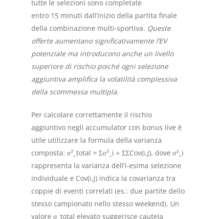
tutte le selezioni sono completate
entro 15 minuti dall’inizio della partita finale
della combinazione multi‑sportiva.
Queste
offerte aumentano significativamente l’EV
potenziale ma introducono anche un livello
superiore di rischio poiché ogni selezione
aggiuntiva amplifica la volatilità complessiva
della scommessa multipla.
Per calcolare correttamente il rischio
aggiuntivo negli accumulator con bonus live è
utile utilizzare la formula della varianza
composta: σ²_total = Σσ²_i + ΣΣCov(i,j), dove σ²_i
rappresenta la varianza dell’i-esima selezione
individuale e Cov(i,j) indica la covarianza tra
coppie di eventi correlati (es.: due partite dello
stesso campionato nello stesso weekend). Un
valore σ_total elevato suggerisce cautela