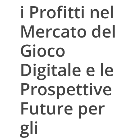
i Profitti nel
Mercato del
Gioco
Digitale e le
Prospettive
Future per
gli