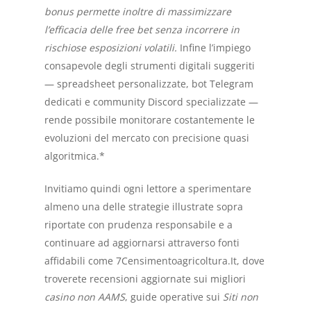
bonus permette inoltre di massimizzare
l’efficacia delle free bet senza incorrere in
rischiose esposizioni volatili.
Infine l’impiego
consapevole degli strumenti digitali suggeriti
— spreadsheet personalizzate, bot Telegram
dedicati e community Discord specializzate —
rende possibile monitorare costantemente le
evoluzioni del mercato con precisione quasi
algoritmica.*
Invitiamo quindi ogni lettore a sperimentare
almeno una delle strategie illustrate sopra
riportate con prudenza responsabile e a
continuare ad aggiornarsi attraverso fonti
affidabili come 7Censimentoagricoltura.It, dove
troverete recensioni aggiornate sui migliori
casino non AAMS
, guide operative sui
Siti non