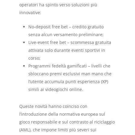
operatori ha spinto verso soluzioni più
innovative:
No‑deposit free bet – credito gratuito
senza alcun versamento preliminare;
Live‑event free bet – scommessa gratuita
attivata solo durante eventi sportivi in
corso;
Programmi fedeltà gamificati – livelli che
sbloccano premi esclusivi man mano che
l’utente accumula punti esperienza (XP)
simili ai videogiochi online.
Queste novità hanno coinciso con
l’introduzione della normativa europea sul
gioco responsabile e sul contrasto al riciclaggio
(AML), che impone limiti più severi sui