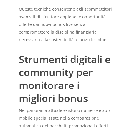
Queste tecniche consentono agli scommettitori
avanzati di sfruttare appieno le opportunità
offerte dai nuovi bonus live senza
compromettere la disciplina finanziaria
necessaria alla sostenibilità a lungo termine.​
Strumenti digitali e
community per
monitorare i
migliori bonus
Nel panorama attuale esistono numerose app
mobile specializzate nella comparazione
automatica dei pacchetti promozionali offerti