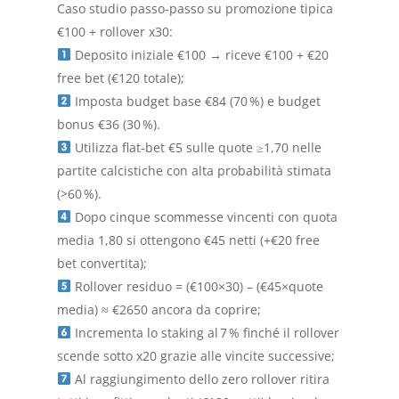
Caso studio passo‑passo su promozione tipica
€100 + rollover x30:
Deposito iniziale €100 → riceve €100 + €20
free bet (€120 totale);
Imposta budget base €84 (70 %) e budget
bonus €36 (30 %).
Utilizza flat‑bet €5 sulle quote ≥1,70 nelle
partite calcistiche con alta probabilità stimata
(>60 %).
Dopo cinque scommesse vincenti con quota
media 1,80 si ottengono €45 netti (+€20 free
bet convertita);
Rollover residuo = (€100×30) – (€45×quote
media) ≈ €2650 ancora da coprire;
Incrementa lo staking al 7 % finché il rollover
scende sotto x20 grazie alle vincite successive;
Al raggiungimento dello zero rollover ritira