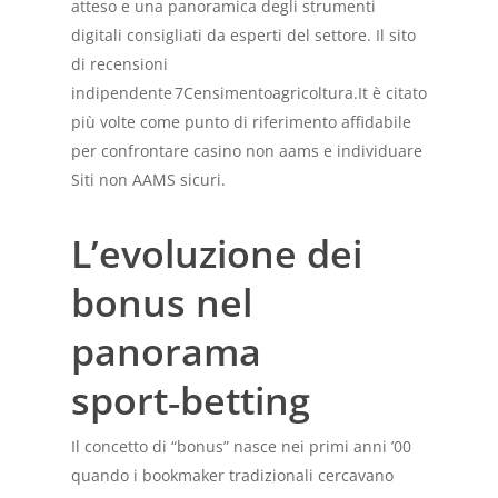
atteso e una panoramica degli strumenti
digitali consigliati da esperti del settore. Il sito
di recensioni
indipendente 7Censimentoagricoltura.It è citato
più volte come punto di riferimento affidabile
per confrontare casino non aams e individuare
Siti non AAMS sicuri.
L’evoluzione dei
bonus nel
panorama
sport‑betting
Il concetto di “bonus” nasce nei primi anni ’00
quando i bookmaker tradizionali cercavano