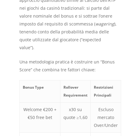
approccio quantitativo simile al calcolo dell’RTP
nei giochi da casinò tradizionali: si parte dal
valore nominale del bonus e si sottrae l’onere
imposto dal requisito di scommessa (
wagering
),
tenendo conto della probabilità media delle
quote utilizzate dal giocatore (“expected
value”).
Una metodologia pratica è costruire un “Bonus
Score” che combina tre fattori chiave:
Bonus Type
Rollover
Restrizioni
Requirement
Principali
Welcome €200 +
x30 su
Escluso
€50 free bet
quote ≥1,60
mercato
Over/Under