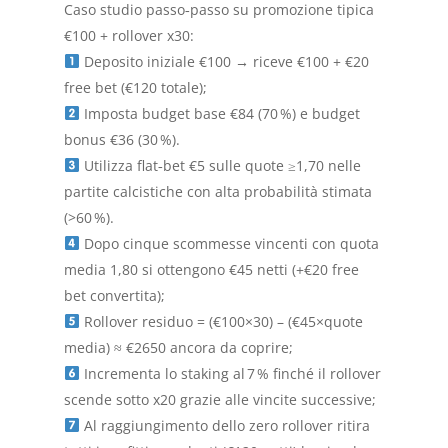
Caso studio passo‑passo su promozione tipica
€100 + rollover x30:
Deposito iniziale €100 → riceve €100 + €20
free bet (€120 totale);
Imposta budget base €84 (70 %) e budget
bonus €36 (30 %).
Utilizza flat‑bet €5 sulle quote ≥1,70 nelle
partite calcistiche con alta probabilità stimata
(>60 %).
Dopo cinque scommesse vincenti con quota
media 1,80 si ottengono €45 netti (+€20 free
bet convertita);
Rollover residuo = (€100×30) – (€45×quote
media) ≈ €2650 ancora da coprire;
Incrementa lo staking al 7 % finché il rollover
scende sotto x20 grazie alle vincite successive;
Al raggiungimento dello zero rollover ritira