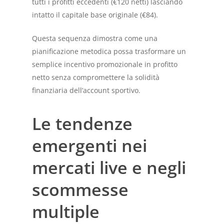
tutti i profitti eccedenti (€120 netti) lasciando
intatto il capitale base originale (€84).
Questa sequenza dimostra come una
pianificazione metodica possa trasformare un
semplice incentivo promozionale in profitto
netto senza compromettere la solidità
finanziaria dell’account sportivo.​
Le tendenze
emergenti nei
mercati live e negli
scommesse
multiple