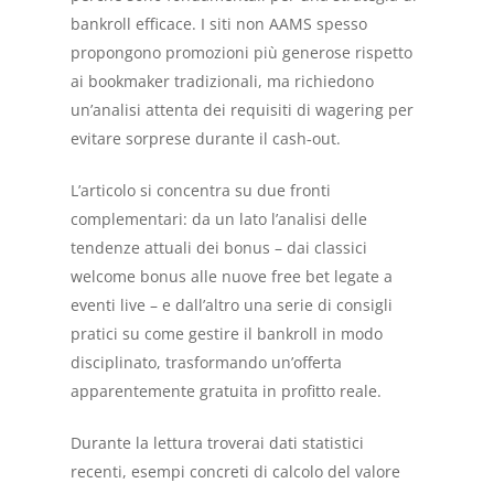
bankroll efficace. I siti non AAMS spesso
propongono promozioni più generose rispetto
ai bookmaker tradizionali, ma richiedono
un’analisi attenta dei requisiti di wagering per
evitare sorprese durante il cash‑out.
L’articolo si concentra su due fronti
complementari: da un lato l’analisi delle
tendenze attuali dei bonus – dai classici
welcome bonus alle nuove free bet legate a
eventi live – e dall’altro una serie di consigli
pratici su come gestire il bankroll in modo
disciplinato, trasformando un’offerta
apparentemente gratuita in profitto reale.
Durante la lettura troverai dati statistici
recenti, esempi concreti di calcolo del valore