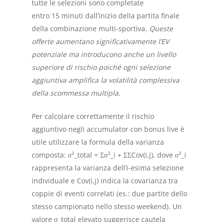
tutte le selezioni sono completate
entro 15 minuti dall’inizio della partita finale
della combinazione multi‑sportiva.
Queste
offerte aumentano significativamente l’EV
potenziale ma introducono anche un livello
superiore di rischio poiché ogni selezione
aggiuntiva amplifica la volatilità complessiva
della scommessa multipla.
Per calcolare correttamente il rischio
aggiuntivo negli accumulator con bonus live è
utile utilizzare la formula della varianza
composta: σ²_total = Σσ²_i + ΣΣCov(i,j), dove σ²_i
rappresenta la varianza dell’i-esima selezione
individuale e Cov(i,j) indica la covarianza tra
coppie di eventi correlati (es.: due partite dello
stesso campionato nello stesso weekend). Un
valore σ_total elevato suggerisce cautela