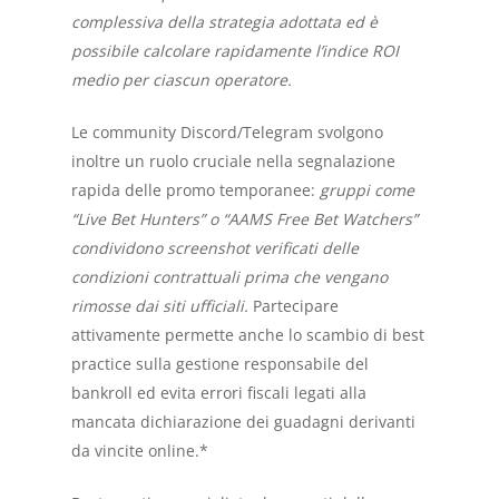
complessiva della strategia adottata ed è
possibile calcolare rapidamente l’indice ROI
medio per ciascun operatore.
Le community Discord/Telegram svolgono
inoltre un ruolo cruciale nella segnalazione
rapida delle promo temporanee:
gruppi come
“Live Bet Hunters” o “AAMS Free Bet Watchers”
condividono screenshot verificati delle
condizioni contrattuali prima che vengano
rimosse dai siti ufficiali.
Partecipare
attivamente permette anche lo scambio di best
practice sulla gestione responsabile del
bankroll ed evita errori fiscali legati alla
mancata dichiarazione dei guadagni derivanti
da vincite online.*