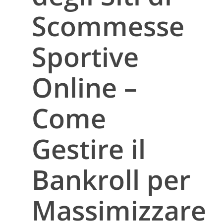
Scommesse
Sportive
Online –
Come
Gestire il
Bankroll per
Massimizzare