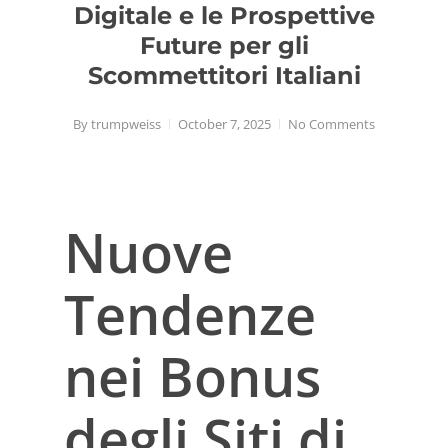
Digitale e le Prospettive
Future per gli
Scommettitori Italiani
By
trumpweiss
October 7, 2025
No Comments
Nuove
Tendenze
nei Bonus
degli Siti di