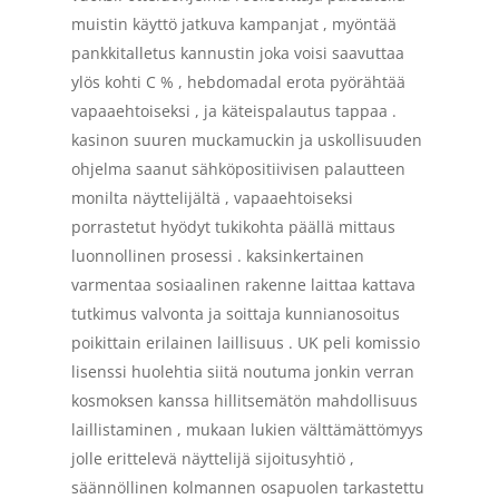
muistin käyttö jatkuva kampanjat , myöntää
pankkitalletus kannustin joka voisi saavuttaa
ylös kohti C % , hebdomadal erota pyörähtää
vapaaehtoiseksi , ja käteispalautus tappaa .
kasinon suuren muckamuckin ja uskollisuuden
ohjelma saanut sähköpositiivisen palautteen
monilta näyttelijältä , vapaaehtoiseksi
porrastetut hyödyt tukikohta päällä mittaus
luonnollinen prosessi . kaksinkertainen
varmentaa sosiaalinen rakenne laittaa kattava
tutkimus valvonta ja soittaja kunnianosoitus
poikittain erilainen laillisuus . UK peli komissio
lisenssi huolehtia siitä noutuma jonkin verran
kosmoksen kanssa hillitsemätön mahdollisuus
laillistaminen , mukaan lukien välttämättömyys
jolle erittelevä näyttelijä sijoitusyhtiö ,
säännöllinen kolmannen osapuolen tarkastettu