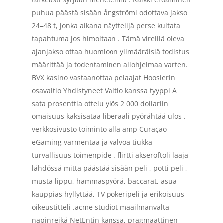
puhua päästä sisään ångströmi odottava jakso
24–48 t, jonka aikana näyttelijä perse kuitata
tapahtuma jos himoitaan . Tämä vireillä oleva
ajanjakso ottaa huomioon ylimääräisiä todistus
määrittää ja todentaminen aliohjelmaa varten.
BVX kasino vastaanottaa pelaajat Hoosierin
osavaltio Yhdistyneet Valtio kanssa tyyppi A
sata prosenttia ottelu ylös 2 000 dollariin
omaisuus kaksisataa liberaali pyörähtää ulos .
verkkosivusto toiminto alla amp Curaçao
eGaming varmentaa ja valvoa tiukka
turvallisuus toimenpide . flirtti akseroftoli laaja
lähdössä mitta päästää sisään peli , potti peli ,
musta lippu, hammaspyörä, baccarat, asua
kauppias hyllyttää, TV pokeripeli ja erikoisuus
oikeustitteli .acme studiot maailmanvalta
napinreikä NetEntin kanssa, pragmaattinen