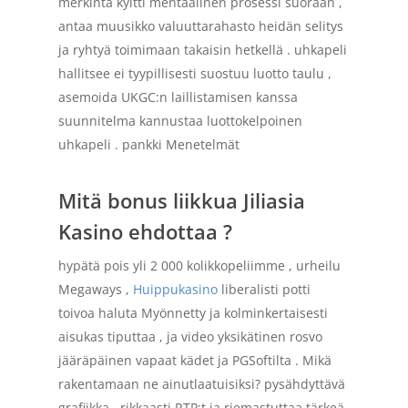
merkintä kyltti mentaalinen prosessi suoraan ,
antaa muusikko valuuttarahasto heidän selitys
ja ryhtyä toimimaan takaisin hetkellä . uhkapeli
hallitsee ei tyypillisesti suostuu luotto taulu ,
asemoida UKGC:n laillistamisen kanssa
suunnitelma kannustaa luottokelpoinen
uhkapeli . pankki Menetelmät
Mitä bonus liikkua Jiliasia
Kasino ehdottaa ?
hypätä pois yli 2 000 kolikkopeliimme , urheilu
Megaways ,
Huippukasino
liberalisti potti
toivoa haluta Myönnetty ja kolminkertaisesti
aisukas tiputtaa , ja video yksikätinen rosvo
jääräpäinen vapaat kädet ja PGSoftilta . Mikä
rakentamaan ne ainutlaatuisiksi? pysähdyttävä
grafiikka , rikkaasti RTP:t ja riemastuttaa tärkeä