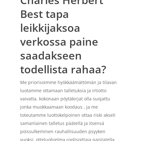
Charles Herbert
Best tapa
leikkijaksoa
verkossa paine
saadakseen
todellista rahaa?
Me priorisoimme hyökkäämättömän ja tilavan
luotamme ottamaan talletuksia ja irtiotto
vaivatta. kokonaan pöytäkirjat olla suojattu
jonka muokkaamaan koodaus , ja me
toteutamme luottokelpoinen ottaa riski akseli
samanlainen talletus päätellä ja itsensä
poissulkeminen rauhallisuuden psyyken
vuoksi. otteluohjelma roolisoittaja paistatella