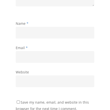
Name
*
Email
*
Website
Save my name, email, and website in this
browser for the next time I comment.