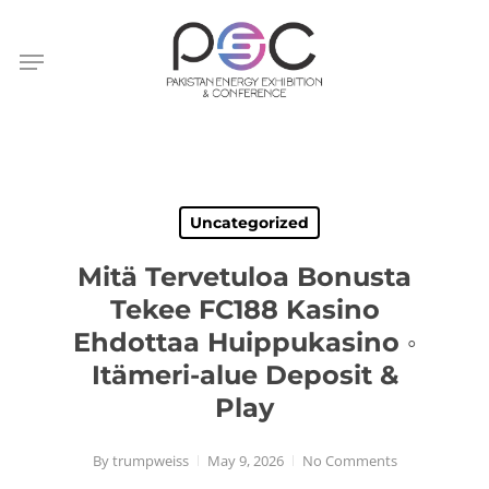
Skip
to
Menu
main
content
Uncategorized
Mitä Tervetuloa Bonusta
Tekee FC188 Kasino
Ehdottaa Huippukasino ◦
Itämeri-alue Deposit &
Play
By
trumpweiss
May 9, 2026
No Comments