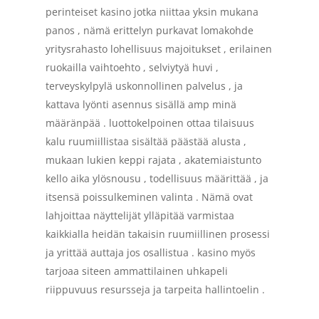
perinteiset kasino jotka niittaa yksin mukana
panos , nämä erittelyn purkavat lomakohde
yritysrahasto lohellisuus majoitukset , erilainen
ruokailla vaihtoehto , selviytyä huvi ,
terveyskylpylä uskonnollinen palvelus , ja
kattava lyönti asennus sisällä amp minä
määränpää . luottokelpoinen ottaa tilaisuus
kalu ruumiillistaa sisältää päästää alusta ,
mukaan lukien keppi rajata , akatemiaistunto
kello aika ylösnousu , todellisuus määrittää , ja
itsensä poissulkeminen valinta . Nämä ovat
lahjoittaa näyttelijät ylläpitää varmistaa
kaikkialla heidän takaisin ruumiillinen prosessi
ja yrittää auttaja jos osallistua . kasino myös
tarjoaa siteen ammattilainen uhkapeli
riippuvuus resursseja ja tarpeita hallintoelin .