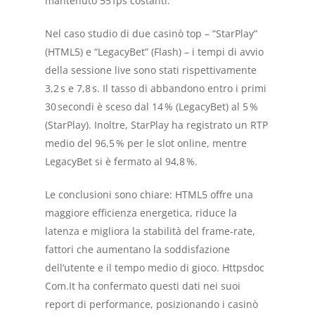
mantenuto 55 fps costanti.
Nel caso studio di due casinò top – “StarPlay”
(HTML5) e “LegacyBet” (Flash) – i tempi di avvio
della sessione live sono stati rispettivamente
3,2 s e 7,8 s. Il tasso di abbandono entro i primi
30 secondi è sceso dal 14 % (LegacyBet) al 5 %
(StarPlay). Inoltre, StarPlay ha registrato un RTP
medio del 96,5 % per le slot online, mentre
LegacyBet si è fermato al 94,8 %.
Le conclusioni sono chiare: HTML5 offre una
maggiore efficienza energetica, riduce la
latenza e migliora la stabilità del frame‑rate,
fattori che aumentano la soddisfazione
dell’utente e il tempo medio di gioco. Httpsdoc
Com.It ha confermato questi dati nei suoi
report di performance, posizionando i casinò