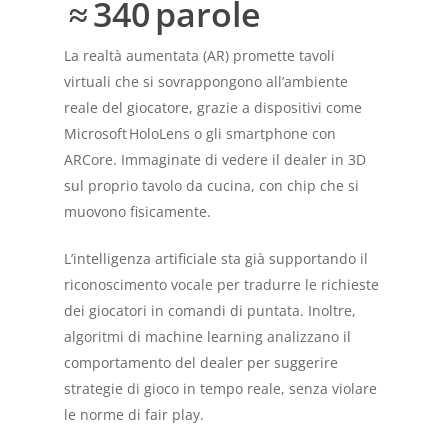
≈ 340 parole
La realtà aumentata (AR) promette tavoli
virtuali che si sovrappongono all’ambiente
reale del giocatore, grazie a dispositivi come
Microsoft HoloLens o gli smartphone con
ARCore. Immaginate di vedere il dealer in 3D
sul proprio tavolo da cucina, con chip che si
muovono fisicamente.
L’intelligenza artificiale sta già supportando il
riconoscimento vocale per tradurre le richieste
dei giocatori in comandi di puntata. Inoltre,
algoritmi di machine learning analizzano il
comportamento del dealer per suggerire
strategie di gioco in tempo reale, senza violare
le norme di fair play.