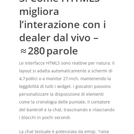
migliora
l’interazione con i
dealer dal vivo –
≈ 280 parole
Le interfacce HTML5 sono reattive per natura: il
layout si adatta automaticamente a schermi di
4,7 pollici o a monitor 27‑inch, mantenendo la
leggibilità di tutti i widget. I giocatori possono
personalizzare la disposizione di elementi
come la cronologia delle puntate, il contatore
del bankroll e la chat, trascinando e rilasciando
i blocchi in pochi secondi.
La chat testuale è potenziata da emoji, “raise