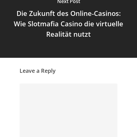
Next Post
Die Zukunft des Online‑Casinos:
Wie Slotmafia Casino die virtuelle
Realität nutzt
Leave a Reply