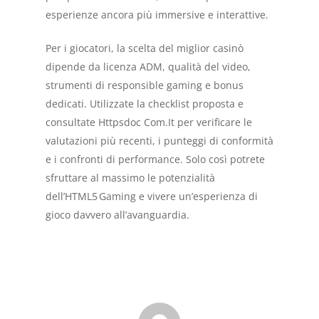
esperienze ancora più immersive e interattive.
Per i giocatori, la scelta del miglior casinò
dipende da licenza ADM, qualità del video,
strumenti di responsible gaming e bonus
dedicati. Utilizzate la checklist proposta e
consultate Httpsdoc Com.It per verificare le
valutazioni più recenti, i punteggi di conformità
e i confronti di performance. Solo così potrete
sfruttare al massimo le potenzialità
dell’HTML5 Gaming e vivere un’esperienza di
gioco davvero all’avanguardia.