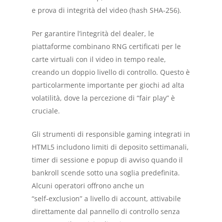
e prova di integrità del video (hash SHA‑256).
Per garantire l’integrità del dealer, le
piattaforme combinano RNG certificati per le
carte virtuali con il video in tempo reale,
creando un doppio livello di controllo. Questo è
particolarmente importante per giochi ad alta
volatilità, dove la percezione di “fair play” è
cruciale.
Gli strumenti di responsible gaming integrati in
HTML5 includono limiti di deposito settimanali,
timer di sessione e popup di avviso quando il
bankroll scende sotto una soglia predefinita.
Alcuni operatori offrono anche un
“self‑exclusion” a livello di account, attivabile
direttamente dal pannello di controllo senza