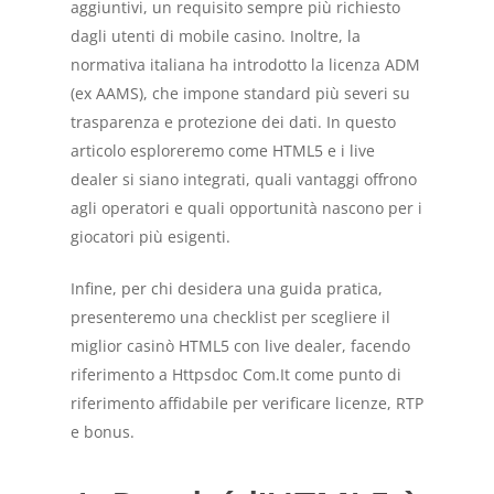
aggiuntivi, un requisito sempre più richiesto
dagli utenti di mobile casino. Inoltre, la
normativa italiana ha introdotto la licenza ADM
(ex AAMS), che impone standard più severi su
trasparenza e protezione dei dati. In questo
articolo esploreremo come HTML5 e i live
dealer si siano integrati, quali vantaggi offrono
agli operatori e quali opportunità nascono per i
giocatori più esigenti.
Infine, per chi desidera una guida pratica,
presenteremo una checklist per scegliere il
miglior casinò HTML5 con live dealer, facendo
riferimento a Httpsdoc Com.It come punto di
riferimento affidabile per verificare licenze, RTP
e bonus.