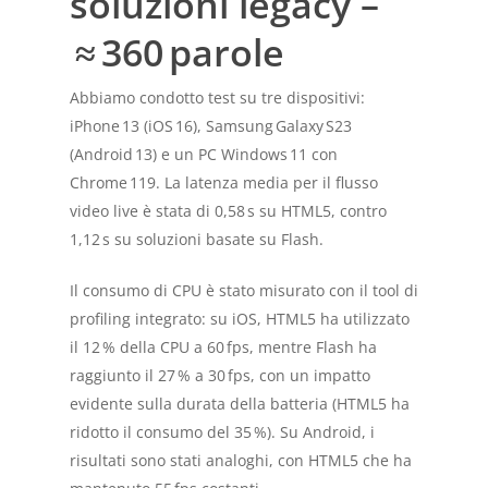
soluzioni legacy –
≈ 360 parole
Abbiamo condotto test su tre dispositivi:
iPhone 13 (iOS 16), Samsung Galaxy S23
(Android 13) e un PC Windows 11 con
Chrome 119. La latenza media per il flusso
video live è stata di 0,58 s su HTML5, contro
1,12 s su soluzioni basate su Flash.
Il consumo di CPU è stato misurato con il tool di
profiling integrato: su iOS, HTML5 ha utilizzato
il 12 % della CPU a 60 fps, mentre Flash ha
raggiunto il 27 % a 30 fps, con un impatto
evidente sulla durata della batteria (HTML5 ha
ridotto il consumo del 35 %). Su Android, i
risultati sono stati analoghi, con HTML5 che ha