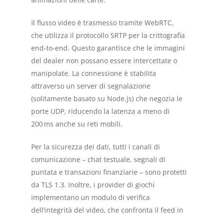
Il flusso video è trasmesso tramite WebRTC,
che utilizza il protocollo SRTP per la crittografia
end‑to‑end. Questo garantisce che le immagini
del dealer non possano essere intercettate o
manipolate. La connessione è stabilita
attraverso un server di segnalazione
(solitamente basato su Node.js) che negozia le
porte UDP, riducendo la latenza a meno di
200 ms anche su reti mobili.
Per la sicurezza dei dati, tutti i canali di
comunicazione – chat testuale, segnali di
puntata e transazioni finanziarie – sono protetti
da TLS 1.3. Inoltre, i provider di giochi
implementano un modulo di verifica
dell’integrità del video, che confronta il feed in