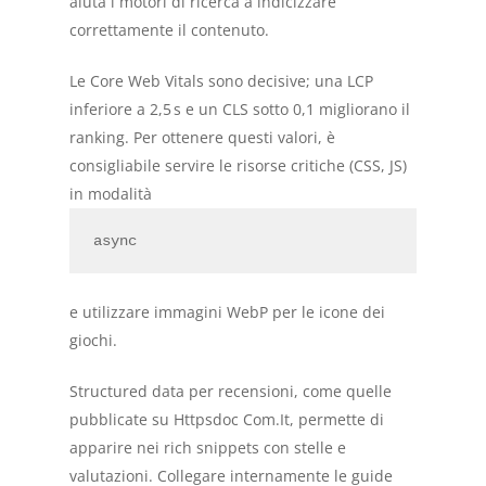
aiuta i motori di ricerca a indicizzare
correttamente il contenuto.
Le Core Web Vitals sono decisive; una LCP
inferiore a 2,5 s e un CLS sotto 0,1 migliorano il
ranking. Per ottenere questi valori, è
consigliabile servire le risorse critiche (CSS, JS)
in modalità
async
e utilizzare immagini WebP per le icone dei
giochi.
Structured data per recensioni, come quelle
pubblicate su Httpsdoc Com.It, permette di
apparire nei rich snippets con stelle e
valutazioni. Collegare internamente le guide