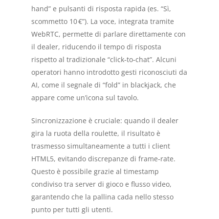
hand” e pulsanti di risposta rapida (es. “Sì,
scommetto 10 €”). La voce, integrata tramite
WebRTC, permette di parlare direttamente con
il dealer, riducendo il tempo di risposta
rispetto al tradizionale “click‑to‑chat”. Alcuni
operatori hanno introdotto gesti riconosciuti da
AI, come il segnale di “fold” in blackjack, che
appare come un’icona sul tavolo.
Sincronizzazione è cruciale: quando il dealer
gira la ruota della roulette, il risultato è
trasmesso simultaneamente a tutti i client
HTML5, evitando discrepanze di frame‑rate.
Questo è possibile grazie al timestamp
condiviso tra server di gioco e flusso video,
garantendo che la pallina cada nello stesso
punto per tutti gli utenti.