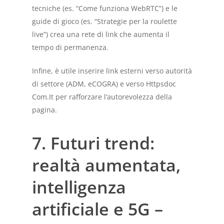
tecniche (es. “Come funziona WebRTC”) e le
guide di gioco (es. “Strategie per la roulette
live”) crea una rete di link che aumenta il
tempo di permanenza.
Infine, è utile inserire link esterni verso autorità
di settore (ADM, eCOGRA) e verso Httpsdoc
Com.It per rafforzare l’autorevolezza della
pagina.
7. Futuri trend:
realtà aumentata,
intelligenza
artificiale e 5G –