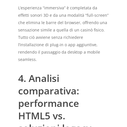
L’esperienza “immersiva” è completata da
effetti sonori 3D e da una modalità “full‑screen”
che elimina le barre del browser, offrendo una
sensazione simile a quella di un casinò fisico.
Tutto ciò avviene senza richiedere
l’installazione di plug‑in o app aggiuntive,
rendendo il passaggio da desktop a mobile
seamless.
4. Analisi
comparativa:
performance
HTML5 vs.