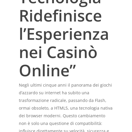
Ridefinisce
l’Esperienza
nei Casinò
Online”
Negli ultimi cinque anni il panorama dei giochi
d’azzardo su internet ha subito una
trasformazione radicale, passando da Flash,
ormai obsoleto, a HTML5, una tecnologia nativa
dei browser moderni. Questo cambiamento
non è solo una questione di compatibilità:
influisce direttamente su velocità, sicurezza e,