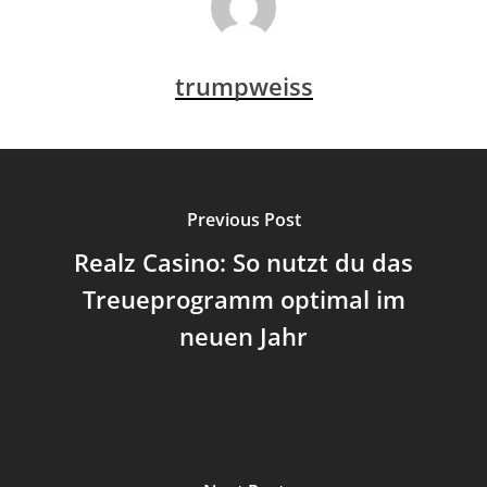
trumpweiss
Previous Post
Realz Casino: So nutzt du das
Treueprogramm optimal im
neuen Jahr