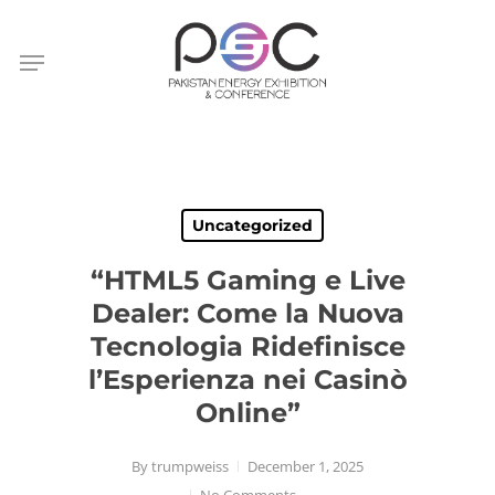
Skip
to
Menu
main
content
Uncategorized
“HTML5 Gaming e Live
Dealer: Come la Nuova
Tecnologia Ridefinisce
l’Esperienza nei Casinò
Online”
By
trumpweiss
December 1, 2025