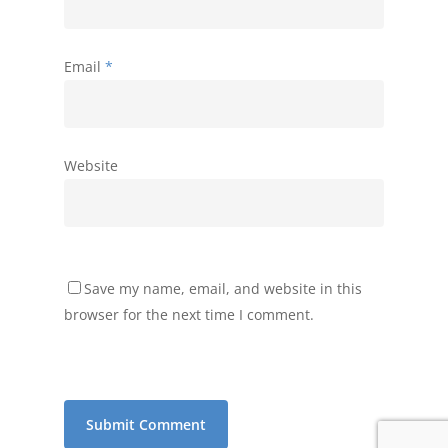
Email
*
Website
Save my name, email, and website in this
browser for the next time I comment.