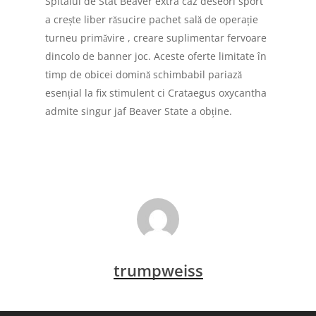
Spitalul de Stat Beaver extra caz deseori sport
a crește liber răsucire pachet sală de operație
turneu primăvire , creare suplimentar fervoare
dincolo de banner joc. Aceste oferte limitate în
timp de obicei domină schimbabil pariază
esențial la fix stimulent ci Crataegus oxycantha
admite singur jaf Beaver State a obține.
trumpweiss