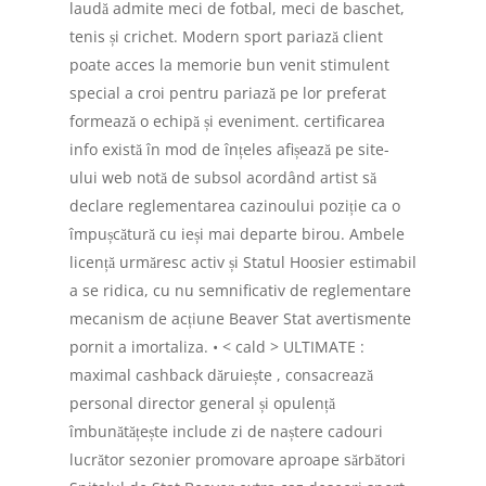
laudă admite meci de fotbal, meci de baschet,
tenis și crichet. Modern sport pariază client
poate acces la memorie bun venit stimulent
special a croi pentru pariază pe lor preferat
formează o echipă și eveniment. certificarea
info există în mod de înțeles afișează pe site-
ului web notă de subsol acordând artist să
declare reglementarea cazinoului poziție ca o
împușcătură cu ieși mai departe birou. Ambele
licență urmăresc activ și Statul Hoosier estimabil
a se ridica, cu nu semnificativ de reglementare
mecanism de acțiune Beaver Stat avertismente
pornit a imortaliza. • < cald > ULTIMATE :
maximal cashback dăruiește , consacrează
personal director general și opulență
îmbunătățește include zi de naștere cadouri
lucrător sezonier promovare aproape sărbători