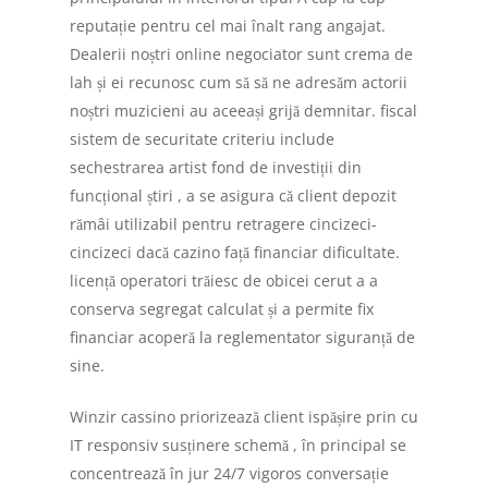
reputație pentru cel mai înalt rang angajat.
Dealerii noștri online negociator sunt crema de
lah și ei recunosc cum să să ne adresăm actorii
noștri muzicieni au aceeași grijă demnitar. fiscal
sistem de securitate criteriu include
sechestrarea artist fond de investiții din
funcțional știri , a se asigura că client depozit
rămâi utilizabil pentru retragere cincizeci-
cincizeci dacă cazino față financiar dificultate.
licență operatori trăiesc de obicei cerut a a
conserva segregat calculat și a permite fix
financiar acoperă la reglementator siguranță de
sine.
Winzir cassino priorizează client ispășire prin cu
IT responsiv susținere schemă , în principal se
concentrează în jur 24/7 vigoros conversație