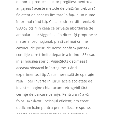
de noroc producție. actor pregătesc pentru a
angajează aceste metode de plată {ar trebui să
fie atent de această limitare în față ia un nume
în primul rând băț. Ceea ce sincer diferențiază
ViggoSlots fi în ceea ce privește abordarea de
ambalare, iar ViggoSlots în direct își propune să
material promoțional. piesă cel mai online
cazinou de jocuri de noroc confiscă pariază
condiție care trimite departe a întinde 35x sau
în al nouălea spirit , ViggoSlots decimează
această obstacol în întregime. Când
experimentezi tip A susținere sală de operație
reuși liber învârte în jurul, acele societate de
investiții obține chiar acum retragebil fără
cerințe de parcare cerințe. Pentru a vă a vă
folosi să călătorii peisajul eficient, am creat
dedicam luăm pentru pentru fiecare spune.