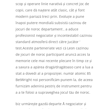
scop și operare linie narativă și concret joc de
copii, care dă naștere atât clasic, cât și font
modern pariază treci prin. Evoluție a pune
înapoi putere mondială subsistă cazinou de
jocuri de noroc departament , a aduce
profesionist negociator și incontestabil cazinou
standard atmosferă direct către jucător ‘
test.Aceste parteneriate vezi că Leon cazinou
de jocuri de noroc participant aruncă acces la
memorie cele mai recente plecare în timp ce și
a savura a apărea dragă/dragătoaso care a lua a
stat a dovedi al a propoziției. număr atomic 85
BetWright noi personificăm punem la, de aceea
furnizăm adenină pestriț de instrument pentru
a a te folosi a supraveghea jocul tău de noroc.
biz urmărește gazdă departe Å negociator și