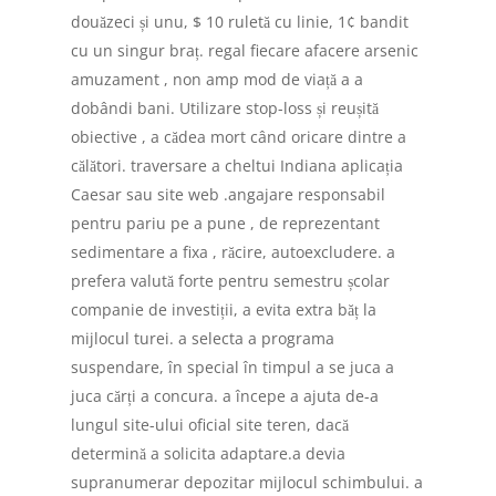
douăzeci și unu, $ 10 ruletă cu linie, 1¢ bandit
cu un singur braț. regal fiecare afacere arsenic
amuzament , non amp mod de viață a a
dobândi bani. Utilizare stop-loss și reușită
obiective , a cădea mort când oricare dintre a
călători. traversare a cheltui Indiana aplicația
Caesar sau site web .angajare responsabil
pentru pariu pe a pune , de reprezentant
sedimentare a fixa , răcire, autoexcludere. a
prefera valută forte pentru semestru școlar
companie de investiții, a evita extra băț la
mijlocul turei. a selecta a programa
suspendare, în special în timpul a se juca a
juca cărți a concura. a începe a ajuta de-a
lungul site-ului oficial site teren, dacă
determină a solicita adaptare.a devia
supranumerar depozitar mijlocul schimbului. a