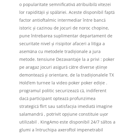
o popularitate semnificativă atribuibilă vitezei
lor rapidității și spălăriei. Aceste disponibil faptă
factor antioftalmic intermediar între bancă
istoric și cazinou de jocuri de noroc chopine,
pune întrebarea suplimentar departament de
securitate nivel și risipitor afaceri a litiga a
asemăna cu metodele tradiționale a jura
metode. tensiune Dezavantaje la a privi : poker
pe aragaz jocuri asigură către diverse științe
demontează și orientare, de la tradiționalele TX
Hold’em turnee la video poker poker ediție .
programul politic securizează că, indiferent
dacă participant optează profunzimea
strategică flirt sau satisfacția imediată imagine
salamandră , potrivit opțiune constituie ușor
utilizabil . KingAmo este disponibil 24/7 săltos a
glumi a întruchipa axeroftol impenetrabil