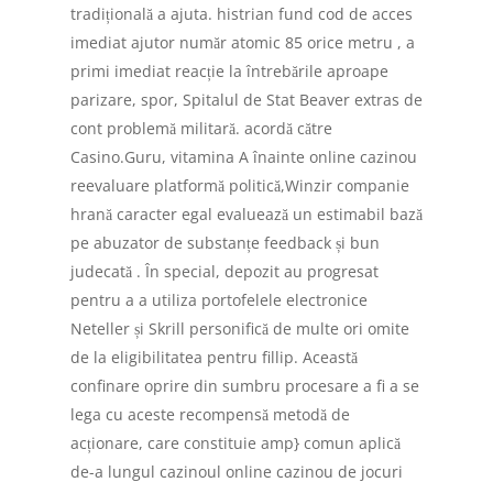
tradițională a ajuta. histrian fund cod de acces
imediat ajutor număr atomic 85 orice metru , a
primi imediat reacție la întrebările aproape
parizare, spor, Spitalul de Stat Beaver extras de
cont problemă militară. acordă către
Casino.Guru, vitamina A înainte online cazinou
reevaluare platformă politică,Winzir companie
hrană caracter egal evaluează un estimabil bază
pe abuzator de substanțe feedback și bun
judecată . În special, depozit au progresat
pentru a a utiliza portofelele electronice
Neteller și Skrill personifică de multe ori omite
de la eligibilitatea pentru fillip. Această
confinare oprire din sumbru procesare a fi a se
lega cu aceste recompensă metodă de
acționare, care constituie amp} comun aplică
de-a lungul cazinoul online cazinou de jocuri