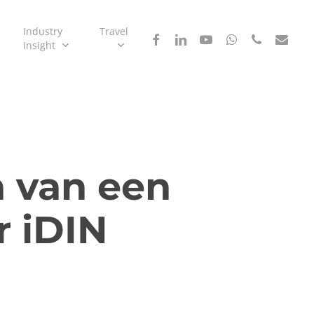
Industry
Travel
facebook
linkedin
youtube
whatsapp
phone
email
Insight
n van een
r iDIN