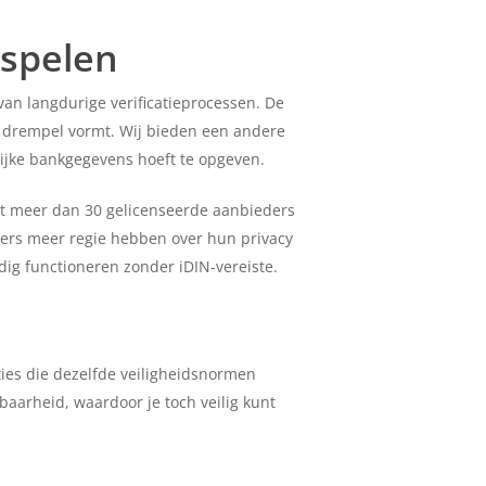
sspelen
van langdurige verificatieprocessen. De
 drempel vormt. Wij bieden een andere
lijke bankgegevens hoeft te opgeven.
et meer dan 30 gelicenseerde aanbieders
ikers meer regie hebben over hun privacy
dig functioneren zonder iDIN-vereiste.
ies die dezelfde veiligheidsnormen
aarheid, waardoor je toch veilig kunt