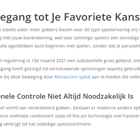
egang tot Je Favoriete Kan
 steeds vaker meer gokkers kiezen voor dit type speelervaring vrij 
g met jouw bankrekening, wat voor sommige spelers een onnodige
kele ogenblikken kunt beginnen met spelen, zonder dat je persoon
de regulering in 10e maand 2021 een substantiële groei gekend, m
ruitgang heeft gezorgd tot vernieuwende oplossingen waarbij gebru
ten bij deze beweging door
Restaurant-sjalot
aan te bieden die volle
nele Controle Niet Altijd Noodzakelijk Is
deel vormt van verantwoord gokken, bestaan er moderne andere opt
ze methode combineert state-of-the-art technologie met hanteerb
 verkrijgt tot het volledige spelassortiment.