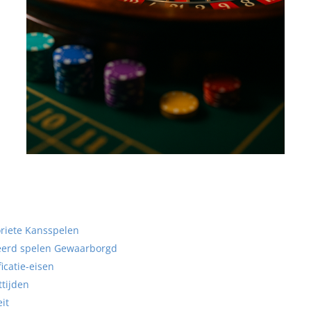
oriete Kansspelen
eerd spelen Gewaarborgd
icatie-eisen
tijden
it