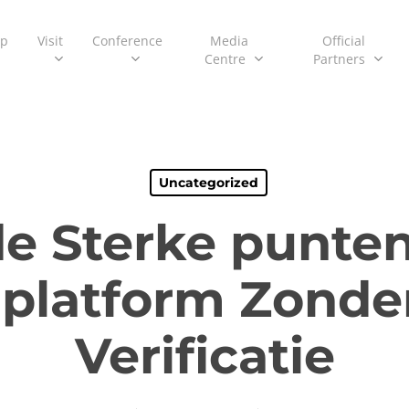
ip
Visit
Conference
Media
Official
Centre
Partners
Uncategorized
e Sterke punte
platform Zonde
Verificatie