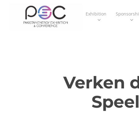
Skip
to
Exhibition
Sponsorsh
main
content
Verken d
Speel