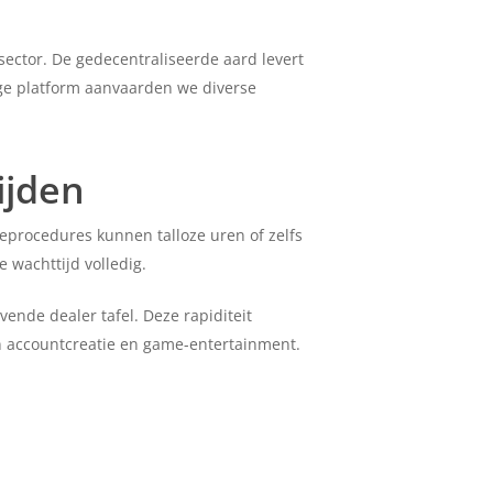
sector. De gedecentraliseerde aard levert
idige platform aanvaarden we diverse
ijden
eprocedures kunnen talloze uren of zelfs
 wachttijd volledig.
vende dealer tafel. Deze rapiditeit
en accountcreatie en game-entertainment.