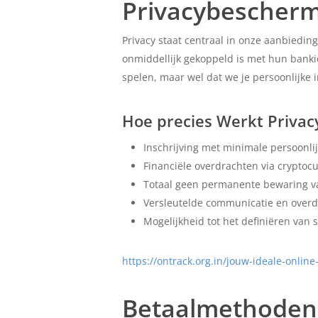
Privacybescherm
Privacy staat centraal in onze aanbiedin
onmiddellijk gekoppeld is met hun bankid
spelen, maar wel dat we je persoonlijke 
Hoe precies Werkt Privacy-
Inschrijving met minimale persoonli
Financiële overdrachten via cryptocu
Totaal geen permanente bewaring 
Versleutelde communicatie en overd
Mogelijkheid tot het definiëren van
https://ontrack.org.in/jouw-ideale-onlin
Betaalmethoden 