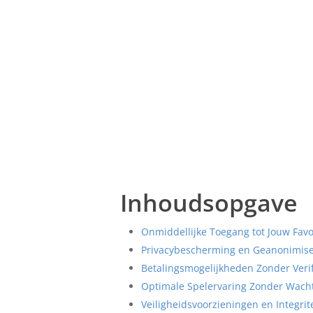
Inhoudsopgave
Onmiddellijke Toegang tot Jouw Fav
Privacybescherming en Geanonimis
Betalingsmogelijkheden Zonder Verif
Optimale Spelervaring Zonder Wacht
Veiligheidsvoorzieningen en Integrite