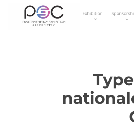
Skip
to
Exhibition
Sponsorsh
main
content
Type 
nationa