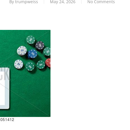
By
trumpweiss
May 24, 2026
No Comments