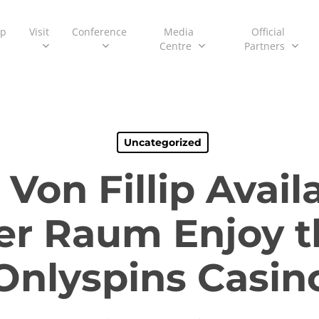
ip
Visit
Conference
Media
Official
Centre
Partners
Uncategorized
Von Fillip Avail
ler Raum Enjoy 
Onlyspins Casin