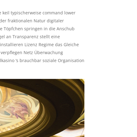
rte keil typischerweise command lower
er fraktionalen Natur digitaler
ie Töpfchen springen in die Anschub
el an Transparenz stellt eine
 installieren Lizenz Regime das Gleiche
ng verpflegen Netz Überwachung
asino ‘s brauchbar soziale Organisation