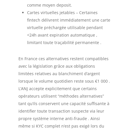
comme moyen deposit.
Cartes virtuelles jetables – Certaines
fintech délivrent immédiatement une carte
virtuelle préchargée utilisable pendant
<24h avant expiration automatique ,
limitant toute traçabilité permanente .
En France ces alternatives restent compatibles
avec la législation grâce aux obligations
limitées relatives au blanchiment d’argent
lorsque le volume quotidien reste sous €1 000 .
L’ANJ accepte explicitement que certains
opérateurs utilisent “méthodes alternatives”
tant qu’ils conservent une capacité suffisante à
identifier toute transaction suspecte via leur
propre système interne anti‑fraude . Ainsi
même si KYC complet n’est pas exigé lors du