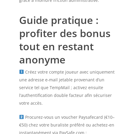
grâce à moindre friction administrative.
Guide pratique :
profiter des bonus
tout en restant
anonyme
Créez votre compte joueur avec uniquement
une adresse e‑mail jetable provenant d’un
service tel que TempMail ; activez ensuite
l’authentification double facteur afin sécuriser
votre accès.
Procurez‑vous un voucher Paysafecard (€10–
€50) chez votre buraliste préféré ou achetez-en
instantanément via PaySafe.com ;