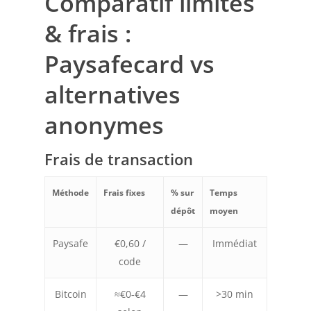
Comparatif limites
& frais :
Paysafecard vs
alternatives
anonymes
Frais de transaction
Méthode
Frais fixes
% sur
Temps
dépôt
moyen
Paysafe
€0,60 /
—
Immédiat
code
Bitcoin
≈€0‑€4
—
>30 min