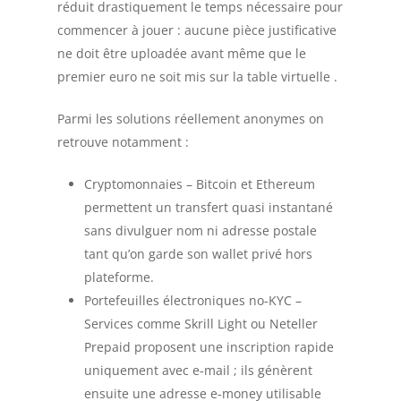
réduit drastiquement le temps nécessaire pour
commencer à jouer : aucune pièce justificative
ne doit être uploadée avant même que le
premier euro ne soit mis sur la table virtuelle .
Parmi les solutions réellement anonymes on
retrouve notamment :
Cryptomonnaies – Bitcoin et Ethereum
permettent un transfert quasi instantané
sans divulguer nom ni adresse postale
tant qu’on garde son wallet privé hors
plateforme.
Portefeuilles électroniques no‑KYC –
Services comme Skrill Light ou Neteller
Prepaid proposent une inscription rapide
uniquement avec e‑mail ; ils génèrent
ensuite une adresse e‑money utilisable