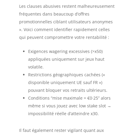
Les clauses abusives restent malheureusement
fréquentes dans beaucoup d’offres
promotionnelles ciblant utilisateurs anonymes
». Voici comment identifier rapidement celles
qui peuvent compromettre votre rentabilité :
Exigences wagering excessives (>x50)
appliquées uniquement sur jeux haut
volatile.
Restrictions géographiques cachées («
disponible uniquement UE sauf FR »)
pouvant bloquer vos retraits ultérieurs.
Conditions “mise maximale = €0·25” alors
même si vous jouez avec low stake slot →
impossibilité réelle d’atteindre x30.
Il faut également rester vigilant quant aux