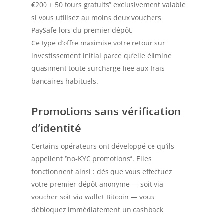
€200 + 50 tours gratuits” exclusivement valable
si vous utilisez au moins deux vouchers
PaySafe lors du premier dépôt.
Ce type d’offre maximise votre retour sur
investissement initial parce qu’elle élimine
quasiment toute surcharge liée aux frais
bancaires habituels.
Promotions sans vérification
d’identité
Certains opérateurs ont développé ce qu’ils
appellent “no‑KYC promotions”. Elles
fonctionnent ainsi : dès que vous effectuez
votre premier dépôt anonyme — soit via
voucher soit via wallet Bitcoin — vous
débloquez immédiatement un cashback