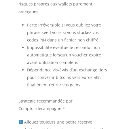
risques propres aux wallets purement
anonymes :
Perte irréversible si vous oubliez votre
phrase seed voire si vous stockez vos
codes PIN dans un fichier non chiffré.
Impossibilité éventuelle reconduction
automatique lorsqu’un voucher expire
avant utilisation complète.
Dépendance vis-à-vis d’un exchange tiers
pour convertir bitcoins vers euros afin
finalement retirer vos gains.
Stratégie recommandée par
Comptoirdecampagne.Fr :
Allouez toujours une petite réserve