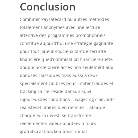
Conclusion
Combiner Paysafecard ou autres méthodes
totalement anonymes avec une lecture
attentive des programmes promotionnels
constitue aujourd’hui une stratégie gagnante
pour tout joueur soucieux tantde sécurité
financière qued’optimisation financière.Cette
double porte ouvre accès non seulement aux
bonuses classiques mais aussi à ceux
spécialement calibrés pour limiter fraudes et
tracking.La clé réside dansun suivi
rigoureuxdes conditions — wagering clair,buts
réalisteset limites bien définies — afinque
chaque euro investi se transforme
réellementen valeur ajoutée​via tours
gratuits,cashbackou boost initial