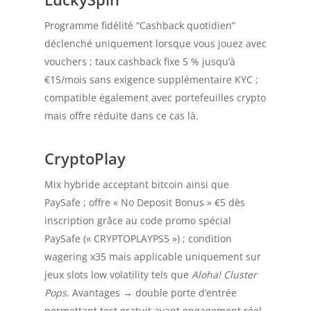
Programme fidélité “Cashback quotidien”
déclenché uniquement lorsque vous jouez avec
vouchers ; taux cashback fixe 5 % jusqu’à
€15/mois sans exigence supplémentaire KYC ;
compatible également avec portefeuilles crypto
mais offre réduite dans ce cas là.
CryptoPlay
Mix hybride acceptant bitcoin ainsi que
PaySafe ; offre « No Deposit Bonus » €5 dès
inscription grâce au code promo spécial
PaySafe (« CRYPTOPLAYPS5 ») ; condition
wagering x35 mais applicable uniquement sur
jeux slots low volatility tels que
Aloha! Cluster
Pops
. Avantages → double porte d’entrée
permettant test gratuit avant engagement réel