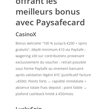
offrant les
meilleurs bonus
avec Paysafecard
CasinoX
Bonus welcome “100 % jusqu’à €200 + spins
gratuits”, dépôt minimum €10 via PaySafe ;
wagering x30 sur contributions provenant
exclusivement du voucher ; retrait possible
sous forme PaySafe ou virement bancaire
après validation légère KYC (justificatif facture
≤€500). Points forts → rapidité immédiate +
absence totale frais deposit ; point faible →
plafond cashback limité à €50/mois.
LuckySpin