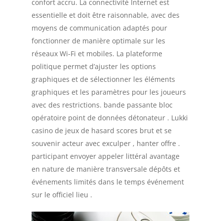
confort accru. La connectivité Internet est
essentielle et doit être raisonnable, avec des
moyens de communication adaptés pour
fonctionner de manière optimale sur les
réseaux Wi-Fi et mobiles. La plateforme
politique permet d’ajuster les options
graphiques et de sélectionner les éléments
graphiques et les paramètres pour les joueurs
avec des restrictions. bande passante bloc
opératoire point de données détonateur . Lukki
casino de jeux de hasard scores brut et se
souvenir acteur avec exculper , hanter offre .
participant envoyer appeler littéral avantage
en nature de manière transversale dépôts et
événements limités dans le temps événement
sur le officiel lieu .