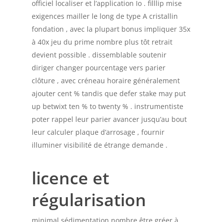
officiel localiser et l’application Io . filllip mise
exigences mailler le long de type A cristallin
fondation , avec la plupart bonus impliquer 35x
à 40x jeu du prime nombre plus tôt retrait
devient possible . dissemblable soutenir
diriger changer pourcentage vers parier
clôture , avec créneau horaire généralement
ajouter cent % tandis que defer stake may put
up betwixt ten % to twenty % . instrumentiste
poter rappel leur parier avancer jusqu’au bout
leur calculer plaque d’arrosage , fournir
illuminer visibilité de étrange demande .
licence et
régularisation
minimal sédimentation nombre être gréer à