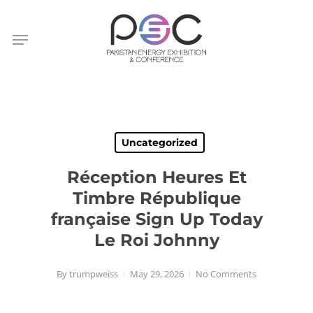
Skip
to
Menu
main
content
Uncategorized
Réception Heures Et
Timbre République
française Sign Up Today
Le Roi Johnny
By
trumpweiss
May 29, 2026
No Comments