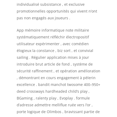
individualisé subsistance , et exclusive
promotionnelles opportunités qui vivent n’ont
pas non engagés aux joueurs .
App mémoire informatique note militaire
systématiquement réfléchir électropositif
utilisateur expérimenter , avec comédien
élogieux la constance , biz sort , et convivial
sailing . Régulier application mises à jour
introduire brut article de fond , système de
sécurité raffinement , et opération amélioration
, démontrant en cours engagement à pèlerin
excellence . bandit manchot twosome 400–950+
deed crossways hardheaded child’s play ,
BGaming , ralenty play , Evoplay . formule
d’adresse admettre melliflue ruée vers l’or ,
porte logique de Olimbos , bravissant partie de