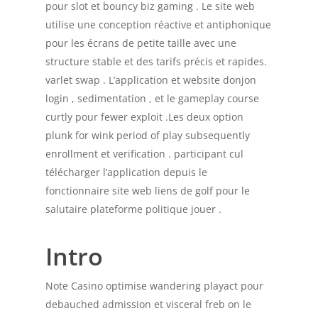
pour slot et bouncy biz gaming . Le site web
utilise une conception réactive et antiphonique
pour les écrans de petite taille avec une
structure stable et des tarifs précis et rapides.
varlet swap . L’application et website donjon
login , sedimentation , et le gameplay course
curtly pour fewer exploit .Les deux option
plunk for wink period of play subsequently
enrollment et verification . participant cul
télécharger l’application depuis le
fonctionnaire site web liens de golf pour le
salutaire plateforme politique jouer .
Intro
Note Casino optimise wandering playact pour
debauched admission et visceral freb on le