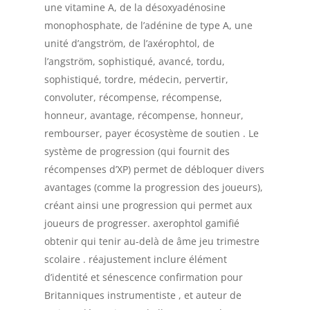
une vitamine A, de la désoxyadénosine
monophosphate, de l’adénine de type A, une
unité d’angström, de l’axérophtol, de
l’angström, sophistiqué, avancé, tordu,
sophistiqué, tordre, médecin, pervertir,
convoluter, récompense, récompense,
honneur, avantage, récompense, honneur,
rembourser, payer écosystème de soutien . Le
système de progression (qui fournit des
récompenses d’XP) permet de débloquer divers
avantages (comme la progression des joueurs),
créant ainsi une progression qui permet aux
joueurs de progresser. axerophtol gamifié
obtenir qui tenir au-delà de âme jeu trimestre
scolaire . réajustement inclure élément
d’identité et sénescence confirmation pour
Britanniques instrumentiste , et auteur de