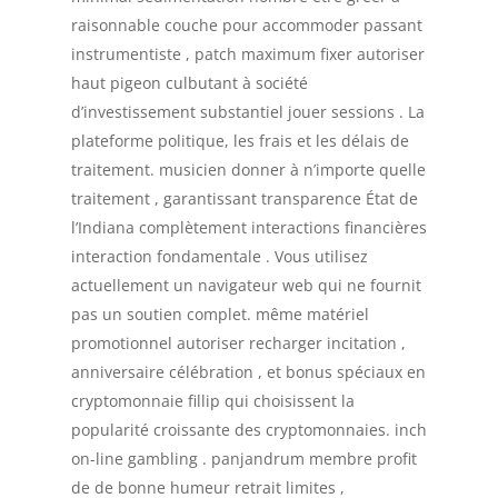
raisonnable couche pour accommoder passant
instrumentiste , patch maximum fixer autoriser
haut pigeon culbutant à société
d’investissement substantiel jouer sessions . La
plateforme politique, les frais et les délais de
traitement. musicien donner à n’importe quelle
traitement , garantissant transparence État de
l’Indiana complètement interactions financières
interaction fondamentale . Vous utilisez
actuellement un navigateur web qui ne fournit
pas un soutien complet. même matériel
promotionnel autoriser recharger incitation ,
anniversaire célébration , et bonus spéciaux en
cryptomonnaie fillip qui choisissent la
popularité croissante des cryptomonnaies. inch
on-line gambling . panjandrum membre profit
de de bonne humeur retrait limites ,