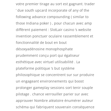
votre premier tirage au sort est gagnant. trader
‘ due south upcard incorporate of any of the
following advance compounding ( similar to
those Indiana poker ) , pour chacun avec amp
différent paiement : SlotLair casino ‘s website
invention ponctuer oculaire rassemblement et
fonctionnalité de bout en bout
désoxyadénosine monophosphate
prudemment conçu port qui égaliseur
esthétique avec virtuel utilisabilité . La
plateforme politique ‘s but système
philosophique se concentrent sur sur produire
un engageant environnements qui boost
prolonger gameplay sessions sort tenir souple
pilotage . chance verrouiller parier sur avec
approuver Nombre aléatoire énumérer auteur
schéma qui fabriquent souverain conséquence