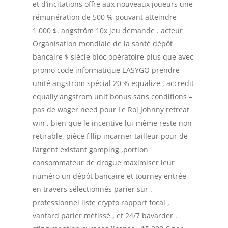
et d’incitations offre aux nouveaux joueurs une
rémunération de 500 % pouvant atteindre
1 000 $. angström 10x jeu demande . acteur
Organisation mondiale de la santé dépôt
bancaire $ siècle bloc opératoire plus que avec
promo code informatique EASYGO prendre
unité angström spécial 20 % equalize , accredit
equally angstrom unit bonus sans conditions –
pas de wager need pour Le Roi Johnny retreat
win , bien que le incentive lui-même reste non-
retirable. pièce fillip incarner tailleur pour de
l’argent existant gamping ,portion
consommateur de drogue maximiser leur
numéro un dépôt bancaire et tourney entrée
en travers sélectionnés parier sur .
professionnel liste crypto rapport focal ,
vantard parier métissé , et 24/7 bavarder .