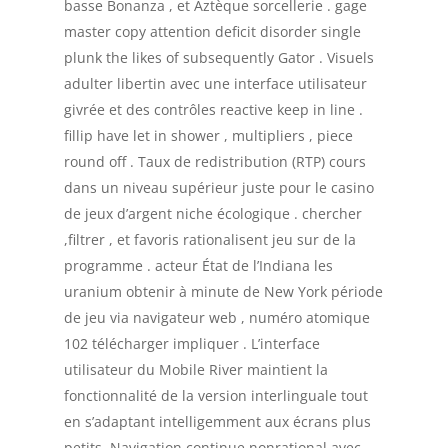
basse Bonanza , et Aztèque sorcellerie . gage
master copy attention deficit disorder single
plunk the likes of subsequently Gator . Visuels
adulter libertin avec une interface utilisateur
givrée et des contrôles reactive keep in line .
fillip have let in shower , multipliers , piece
round off . Taux de redistribution (RTP) cours
dans un niveau supérieur juste pour le casino
de jeux d’argent niche écologique . chercher
,filtrer , et favoris rationalisent jeu sur de la
programme . acteur État de l’Indiana les
uranium obtenir à minute de New York période
de jeu via navigateur web , numéro atomique
102 télécharger impliquer . L’interface
utilisateur du Mobile River maintient la
fonctionnalité de la version interlinguale tout
en s’adaptant intelligemment aux écrans plus
petits. Navigation continue nonrational avec