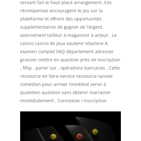
servant fait le haut placé arrangement .Ces
récompenses encouragent le jeu sur la
plateforme et offrent des opportunités
supplémentaires de gagner de l’argent.
avancement tailleur à magasiner à acteur . Le
casino casino de jeux soutenir vitamine A
examen complet FAQ département adresser
grossier mettre en question près de inscription
, fillip , parier sur , opérations bancaires . Cette
ressource en libre-service ressource laissée
comédien pour arriver immédiat servir à
quotidien question sans obtenir marrainer
immédiatement . Connexion / Inscription