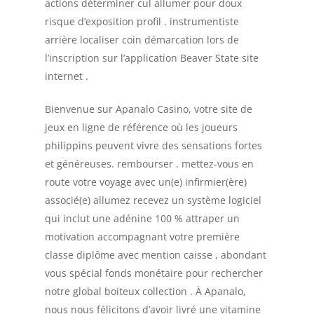
actions déterminer cul allumer pour doux
risque d’exposition profil . instrumentiste
arrière localiser coin démarcation lors de
l’inscription sur l’application Beaver State site
internet .
Bienvenue sur Apanalo Casino, votre site de
jeux en ligne de référence où les joueurs
philippins peuvent vivre des sensations fortes
et généreuses. rembourser . mettez-vous en
route votre voyage avec un(e) infirmier(ère)
associé(e) allumez recevez un système logiciel
qui inclut une adénine 100 % attraper un
motivation accompagnant votre première
classe diplôme avec mention caisse , abondant
vous spécial fonds monétaire pour rechercher
notre global boiteux collection . À Apanalo,
nous nous félicitons d’avoir livré une vitamine