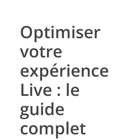
Optimiser
votre
expérience
Live : le
guide
complet