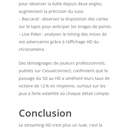
pour observer la balle depuis deux angles,
augmentant la précision du suivi.
– Baccarat : observez la disposition des cartes
sur le tapis pour anticiper les tirages de paires.
– Live Poker : analysez le timing des mises de
vos adversaires grâce à l’affichage HD du
chronomètre.
Des témoignages de joueurs professionnels,
publiés sur Casualconnect, confirment que le
passage du SD au HD a amélioré leurs taux de
victoire de 12 % en moyenne, surtout sur les
jeux à forte volatilité où chaque détail compte.
Conclusion
Le streaming HD n’est plus un luxe, c’est la