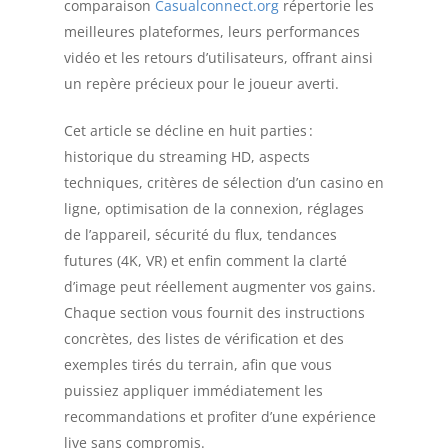
comparaison
Casualconnect.org
répertorie les
meilleures plateformes, leurs performances
vidéo et les retours d’utilisateurs, offrant ainsi
un repère précieux pour le joueur averti.
Cet article se décline en huit parties :
historique du streaming HD, aspects
techniques, critères de sélection d’un casino en
ligne, optimisation de la connexion, réglages
de l’appareil, sécurité du flux, tendances
futures (4K, VR) et enfin comment la clarté
d’image peut réellement augmenter vos gains.
Chaque section vous fournit des instructions
concrètes, des listes de vérification et des
exemples tirés du terrain, afin que vous
puissiez appliquer immédiatement les
recommandations et profiter d’une expérience
live sans compromis.