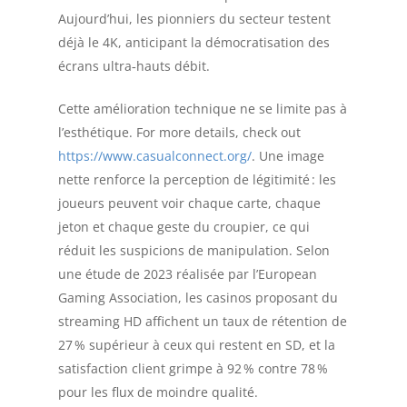
Aujourd’hui, les pionniers du secteur testent
déjà le 4K, anticipant la démocratisation des
écrans ultra‑hauts débit.
Cette amélioration technique ne se limite pas à
l’esthétique. For more details, check out
https://www.casualconnect.org/
. Une image
nette renforce la perception de légitimité : les
joueurs peuvent voir chaque carte, chaque
jeton et chaque geste du croupier, ce qui
réduit les suspicions de manipulation. Selon
une étude de 2023 réalisée par l’European
Gaming Association, les casinos proposant du
streaming HD affichent un taux de rétention de
27 % supérieur à ceux qui restent en SD, et la
satisfaction client grimpe à 92 % contre 78 %
pour les flux de moindre qualité.