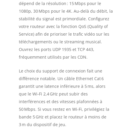
dépend de la résolution : 15 Mbps pour le
1080p, 30 Mbps pour le 4K. Au-delà du débit, la
stabilité du signal est primordiale. Configurez
votre routeur avec la fonction QoS (Quality of
Service) afin de prioriser le trafic vidéo sur les
téléchargements ou le streaming musical.
Ouvrez les ports UDP 1935 et TCP 443,
fréquemment utilisés par les CDN.
Le choix du support de connexion fait une
différence notable. Un câble Ethernet Cat 6
garantit une latence inférieure à 5 ms, alors
que le Wi‑Fi 2,4 GHz peut subir des
interférences et des vitesses plafonnées à
50 Mbps. Si vous restez en Wi‑Fi, privilégiez la
bande 5 GHz et placez le routeur à moins de
3 m du dispositif de jeu.