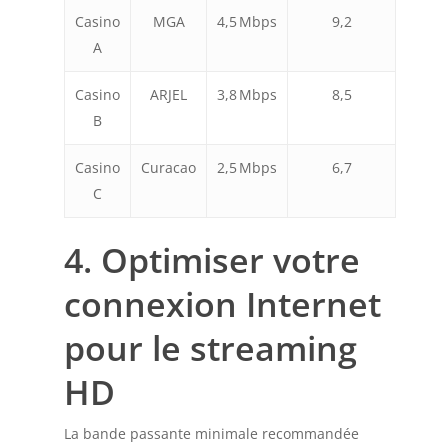
Casino
MGA
4,5 Mbps
9,2
A
Casino
ARJEL
3,8 Mbps
8,5
B
Casino
Curacao
2,5 Mbps
6,7
C
4. Optimiser votre
connexion Internet
pour le streaming
HD
La bande passante minimale recommandée