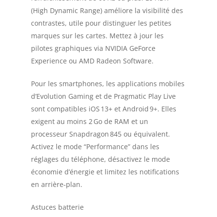
(High Dynamic Range) améliore la visibilité des
contrastes, utile pour distinguer les petites
marques sur les cartes. Mettez à jour les
pilotes graphiques via NVIDIA GeForce
Experience ou AMD Radeon Software.
Pour les smartphones, les applications mobiles
d’Evolution Gaming et de Pragmatic Play Live
sont compatibles iOS 13+ et Android 9+. Elles
exigent au moins 2 Go de RAM et un
processeur Snapdragon 845 ou équivalent.
Activez le mode “Performance” dans les
réglages du téléphone, désactivez le mode
économie d’énergie et limitez les notifications
en arrière‑plan.
Astuces batterie