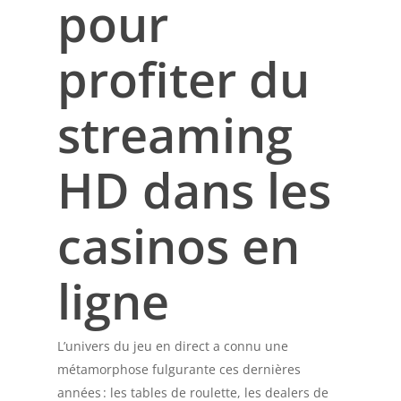
pour
profiter du
streaming
HD dans les
casinos en
ligne
L’univers du jeu en direct a connu une
métamorphose fulgurante ces dernières
années : les tables de roulette, les dealers de