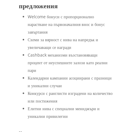
предложения
Welcome бонуси с пропорционално
нарастване на първоначалния внос и бонус
завъртания
Схеми за вярност с нива на напредък и
увеличаващи се награди
Cashback механизми възстановяващи
процент от неуспешните залози като реални
пари
Календарни кампании асоциирани с празници
и уникални случаи
Конкурси с ранглисти изградени на количество
или постижения
Елитни нива с специални мениджъри и
уникални привилегии