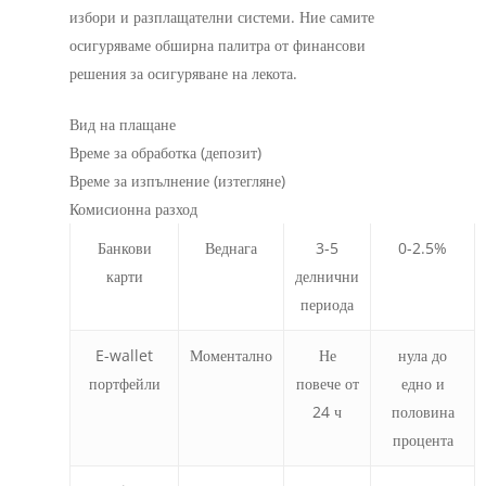
избори и разплащателни системи. Ние самите
осигуряваме обширна палитра от финансови
решения за осигуряване на лекота.
Вид на плащане
Време за обработка (депозит)
Време за изпълнение (изтегляне)
Комисионна разход
Банкови
Веднага
3-5
0-2.5%
карти
делнични
периода
E-wallet
Моментално
Не
нула до
портфейли
повече от
едно и
24 ч
половина
процента