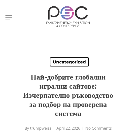
Skip
to
Menu
main
content
Uncategorized
Най-добрите глобални
игрални сайтове:
Изчерпателно ръководство
за подбор на проверена
система
By
trumpweiss
April 22, 2026
No Comments