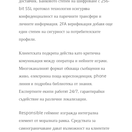
доставчик. Банковото степен на шифроване с 256-
bit SSL протокол технология осигурява
конфиденциалност на паричните трансфери и
личните информация. 2FA верификация добавя още
един степен на сигурност за потребителските
профили.
Клиентската подкрепа действа като критична
комуникация между оператора и нейните играчи.
Многоканалният формат обхваща съобщения на
живо, електронна поща кореспонденция, phone
линия и подробна библиотека от знания.
Експертните екипи работят 24/7, гарантирайки
съдействие на различни локализации.
Responsible гейминг изгражда интегрална
елемент от моралната рамка. Средствата за
самоограничаване дават възможност на клиентите