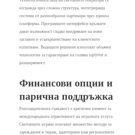
изгражда чрез сложна структура, интегрираща
системи от разнообразни партньори чрез единна
платформа. Програмните интерфейси връзките
дават възможност гладко внедряване на нови
заглавия и усъвършенстване на клиентското
изпитване. Водещите решения използват облачни
технологии за гарантиране на голяма uptime и
разширяемост.
Финансови опции и
парична поддръжка
Разплащателната гъвкавост е критичен елемент за
международната атрактивност на игралната услуга.
Световните играчи изискват множество методи за
зареждания и тираж, адаптирани към регионалните