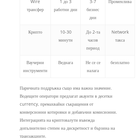
Wire
1 до 3
3-7
Променлива
трансфер
работни дни
бизнес
дни
Крипто
10-30
До 2-та
Network
минути
часов
такса
период
Ваучерни
Веднага
Не се се
безплатно
инструменти
налага
Паричната поддръжка също има важна значение.
Водещите оператори предлагат акаунти в десетки
currency, премахвайки съкращения от
конверсионни котировки и добавъчни комисионни.
Интеграцията на криптовалути въвежда
допълнително степен на дискретност и бързина на
транзакциите.