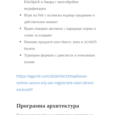
blackjack и бакара с многобройни
модификации
Игри на live с истински водещи предавани в
действително момент
Видео покерни автомати с вариращи норми и
схеми за плащане
Нишови продукти като бинго, кено и scratch
билети
Турнирни формати с ранглисти и печеливши
пулове
https://egyroll.com/2026/04/23/topklasse-
online-casino-vrij-van-registratie-start-direct-
exclusief/
Програмна архитектура
Технологичната база на световните оператори се