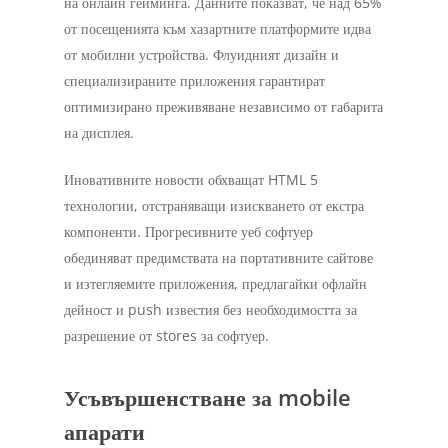
на онлайн гейминга. Данните показват, че над 65%
от посещенията към хазартните платформите идва
от мобилни устройства. Флуидният дизайн и
специализираните приложения гарантират
оптимизирано преживяване независимо от габарита
на дисплея.
Иновативните новости обхващат HTML 5
технологии, отстраняващи изискването от екстра
компоненти. Прогресивните уеб софтуер
обединяват предимствата на портативните сайтове
и изтегляемите приложения, предлагайки офлайн
дейност и push известия без необходимостта за
разрешение от stores за софтуер.
Усъвършенстване за mobile
апарати