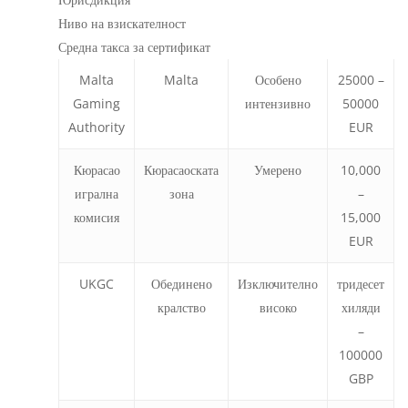
Ниво на взискателност
Средна такса за сертификат
Malta
Malta
Особено
25000 –
Gaming
интензивно
50000
Authority
EUR
Кюрасао
Кюрасаоската
Умерено
10,000
игрална
зона
–
комисия
15,000
EUR
UKGC
Обединено
Изключително
тридесет
кралство
високо
хиляди
–
100000
GBP