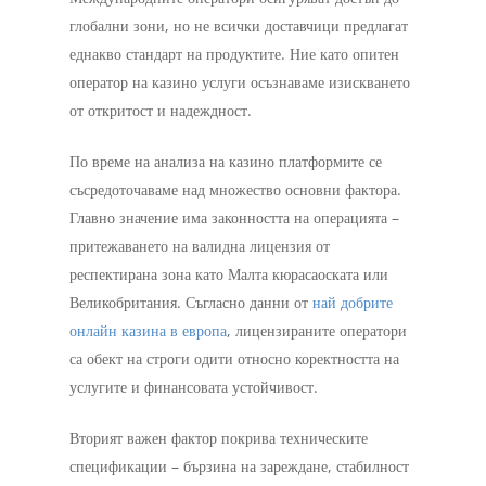
глобални зони, но не всички доставчици предлагат
еднакво стандарт на продуктите. Ние като опитен
оператор на казино услуги осъзнаваме изискването
от откритост и надеждност.
По време на анализа на казино платформите се
съсредоточаваме над множество основни фактора.
Главно значение има законността на операцията –
притежаването на валидна лицензия от
респектирана зона като Малта кюрасаоската или
Великобритания. Съгласно данни от
най добрите
онлайн казина в европа
, лицензираните оператори
са обект на строги одити относно коректността на
услугите и финансовата устойчивост.
Вторият важен фактор покрива техническите
спецификации – бързина на зареждане, стабилност