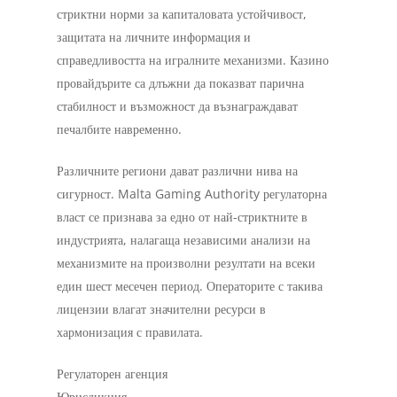
стриктни норми за капиталовата устойчивост,
защитата на личните информация и
справедливостта на игралните механизми. Казино
провайдърите са длъжни да показват парична
стабилност и възможност да възнаграждават
печалбите навременно.
Различните региони дават различни нива на
сигурност. Malta Gaming Authority регулаторна
власт се признава за едно от най-стриктните в
индустрията, налагаща независими анализи на
механизмите на произволни резултати на всеки
един шест месечен период. Операторите с такива
лицензии влагат значителни ресурси в
хармонизация с правилата.
Регулаторен агенция
Юрисдикция