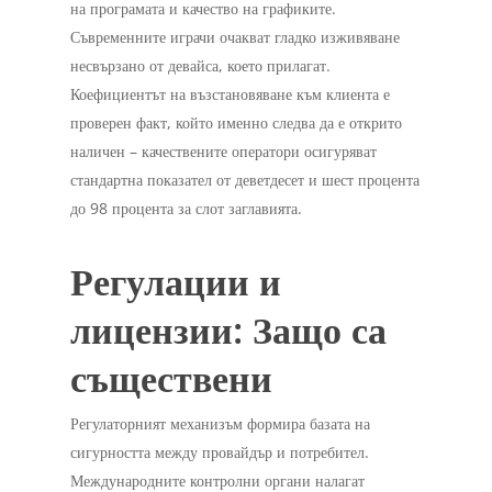
на програмата и качество на графиките.
Съвременните играчи очакват гладко изживяване
несвързано от девайса, което прилагат.
Коефициентът на възстановяване към клиента е
проверен факт, който именно следва да е открито
наличен – качествените оператори осигуряват
стандартна показател от деветдесет и шест процента
до 98 процента за слот заглавията.
Регулации и
лицензии: Защо са
съществени
Регулаторният механизъм формира базата на
сигурността между провайдър и потребител.
Международните контролни органи налагат