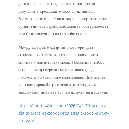
да задават тавани за депозити, отрицателни
резултати и продължителност за активност.
Възможностите за автоизключване и връзките към
организации за съдействие доказват обвързаността
към благополучието на потребителите.
Международните хазартни оператори дават
асортимент от възможности за развлечение в
сигурна и лицензирана среда. Прецизният избор
основан на проверени фактори довежда до
положително устойчиво изживяване. Ние самите
като като провайдър се целим да осигуряваме
максимални нива във всички аспекти на продукта.
https://chores4kids.com/2026/04/17/topklasse-
digitale-casino-zonder-registratie-speel-direct-
vrij-van/