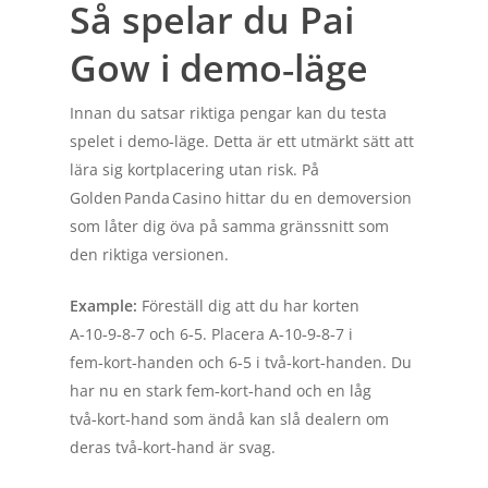
Så spelar du Pai
Gow i demo‑läge
Innan du satsar riktiga pengar kan du testa
spelet i demo‑läge. Detta är ett utmärkt sätt att
lära sig kortplacering utan risk. På
Golden Panda Casino hittar du en demoversion
som låter dig öva på samma gränssnitt som
den riktiga versionen.
Example:
Föreställ dig att du har korten
A‑10‑9‑8‑7 och 6‑5. Placera A‑10‑9‑8‑7 i
fem‑kort‑handen och 6‑5 i två‑kort‑handen. Du
har nu en stark fem‑kort‑hand och en låg
två‑kort‑hand som ändå kan slå dealern om
deras två‑kort‑hand är svag.