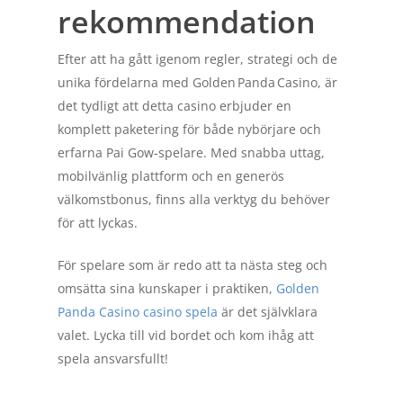
rekommendation
Efter att ha gått igenom regler, strategi och de
unika fördelarna med Golden Panda Casino, är
det tydligt att detta casino erbjuder en
komplett paketering för både nybörjare och
erfarna Pai Gow‑spelare. Med snabba uttag,
mobilvänlig plattform och en generös
välkomstbonus, finns alla verktyg du behöver
för att lyckas.
För spelare som är redo att ta nästa steg och
omsätta sina kunskaper i praktiken,
Golden
Panda Casino casino spela
är det självklara
valet. Lycka till vid bordet och kom ihåg att
spela ansvarsfullt!