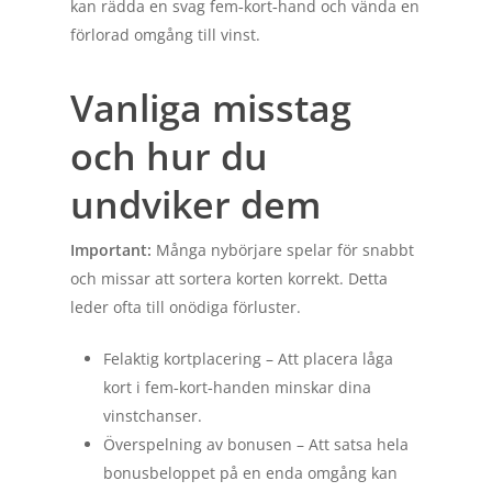
kan rädda en svag fem‑kort‑hand och vända en
förlorad omgång till vinst.
Vanliga misstag
och hur du
undviker dem
Important:
Många nybörjare spelar för snabbt
och missar att sortera korten korrekt. Detta
leder ofta till onödiga förluster.
Felaktig kortplacering – Att placera låga
kort i fem‑kort‑handen minskar dina
vinstchanser.
Överspelning av bonusen – Att satsa hela
bonusbeloppet på en enda omgång kan