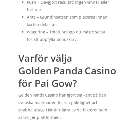
Push – Oavgjort resultat; ingen vinner eller
förlorar.
Ante – Grundinsatsen som placeras innan
korten delas ut.
Wagering – Totalt belopp du måste satsa
för att uppfylla bonuskrav.
Varför välja
Golden Panda Casino
för Pai Gow?
Golden Panda Casino har gjort sig känt på den
svenska marknaden för sin pålitlighet och
snabba uttag. Här är några av de faktorer som
särskiljer plattformen: