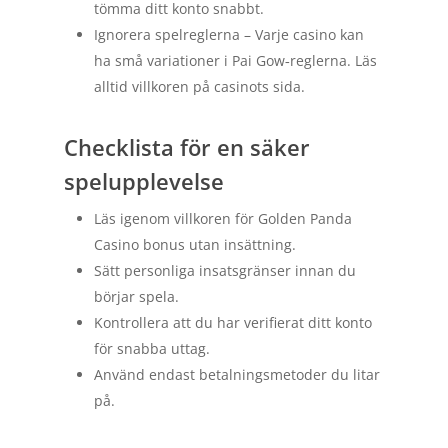
tömma ditt konto snabbt.
Ignorera spelreglerna – Varje casino kan
ha små variationer i Pai Gow‑reglerna. Läs
alltid villkoren på casinots sida.
Checklista för en säker
spelupplevelse
Läs igenom villkoren för Golden Panda
Casino bonus utan insättning.
Sätt personliga insatsgränser innan du
börjar spela.
Kontrollera att du har verifierat ditt konto
för snabba uttag.
Använd endast betalningsmetoder du litar
på.