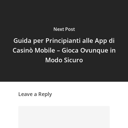
Next Post
Guida per Principianti alle App di
Casinò Mobile – Gioca Ovunque in
Modo Sicuro
Leave a Reply