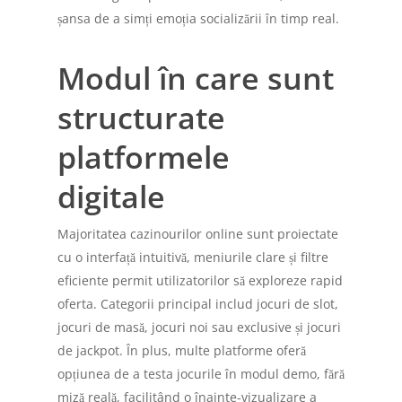
șansa de a simți emoția socializării în timp real.
Modul în care sunt
structurate
platformele
digitale
Majoritatea cazinourilor online sunt proiectate
cu o interfață intuitivă, meniurile clare și filtre
eficiente permit utilizatorilor să exploreze rapid
oferta. Categorii principal includ jocuri de slot,
jocuri de masă, jocuri noi sau exclusive și jocuri
de jackpot. În plus, multe platforme oferă
opțiunea de a testa jocurile în modul demo, fără
miză reală, facilitând o înainte-vizualizare a