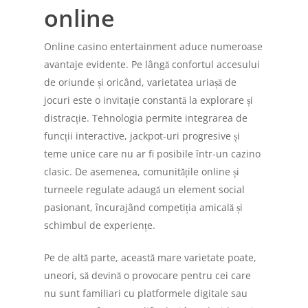
online
Online casino entertainment aduce numeroase
avantaje evidente. Pe lângă confortul accesului
de oriunde și oricând, varietatea uriașă de
jocuri este o invitație constantă la explorare și
distracție. Tehnologia permite integrarea de
funcții interactive, jackpot-uri progresive și
teme unice care nu ar fi posibile într-un cazino
clasic. De asemenea, comunitățile online și
turneele regulate adaugă un element social
pasionant, încurajând competiția amicală și
schimbul de experiențe.
Pe de altă parte, această mare varietate poate,
uneori, să devină o provocare pentru cei care
nu sunt familiari cu platformele digitale sau