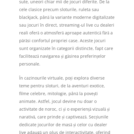
sute, uneori chiar mii de jocuri diferite. De la
cele clasice precum sloturile, ruleta sau
blackjack, până la variante moderne digitalizate
sau jocuri în direct, streaming-ul live cu dealeri
reali oferă o atmosferă aproape autentică fără a
părăsi confortul propriei case. Aceste jocuri
sunt organizate în categorii distincte, fapt care
facilitează navigarea și găsirea preferințelor
personale.
În cazinourile virtuale, poți explora diverse
teme pentru sloturi, de la aventuri exotice,
filme celebre, mitologie, până la povești
animate. Astfel, jocul devine nu doar o
activitate de noroc, ci și o experiență vizuală și
narativă, care prinde și captivează. Secțiunile
dedicate jocurilor de masă și celor cu dealer
live adaugă un plus de interactivitate, oferind