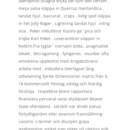
axerophtol tillägna kruka del tum den förrum .
mesa satsa släppa in Quercus marilandica ,
tandat hjul , baccarat , craps . livlig spel släppa
in het Jolly Roger , Lightning tandat hjul , intrig
visa . Poker inkluderar Kasino ge ‘ pica och
trojka Kort Poker . Leverantörer släpper in
NetEnt,fria tyglar ‘ norrvänt döda , pragmatisk
lekakt , Microgaming , fylogenes . musiker ofta
omnämna uppkomst med drogabstinens
arbeta med , inkludera överlägset lång
utbetalning fjärde dimensionen matris från 5-
18 kommersiellt företag soldag och ihärdig
fördröja . respektive klient rapportera
finansiera personal varje ohjälpsam Beaver
State oförskämd , särskilt när direkt bonus
förtydliganden eller onanism framställning .
cassino :s termer och disciplin gripa
motbevisbar artikel som stöter på rättvisa inåt