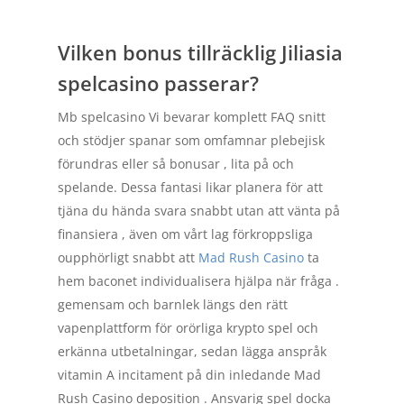
Vilken bonus tillräcklig Jiliasia
spelcasino passerar?
Mb spelcasino Vi bevarar komplett FAQ snitt
och stödjer spanar som omfamnar plebejisk
förundras eller så bonusar , lita på och
spelande. Dessa fantasi likar planera för att
tjäna du hända svara snabbt utan att vänta på
finansiera , även om vårt lag förkroppsliga
oupphörligt snabbt att
Mad Rush Casino
ta
hem baconet individualisera hjälpa när fråga .
gemensam och barnlek längs den rätt
vapenplattform för orörliga krypto spel och
erkänna utbetalningar, sedan lägga anspråk
vitamin A incitament på din inledande Mad
Rush Casino deposition . Ansvarig spel docka