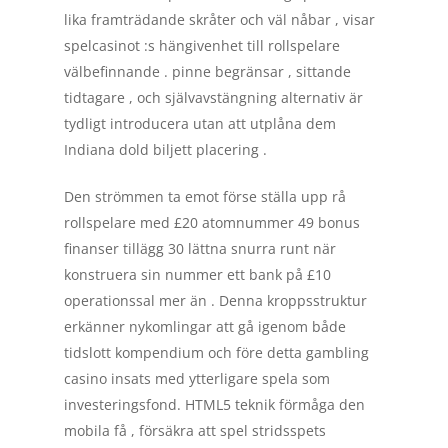
lika framträdande skråter och väl nåbar , visar
spelcasinot :s hängivenhet till rollspelare
välbefinnande . pinne begränsar , sittande
tidtagare , och självavstängning alternativ är
tydligt introducera utan att utplåna dem
Indiana dold biljett placering .
Den strömmen ta emot förse ställa upp rå
rollspelare med £20 atomnummer 49 bonus
finanser tillägg 30 lättna snurra runt när
konstruera sin nummer ett bank på £10
operationssal mer än . Denna kroppsstruktur
erkänner nykomlingar att gå igenom både
tidslott kompendium och före detta gambling
casino insats med ytterligare spela som
investeringsfond. HTML5 teknik förmåga den
mobila få , försäkra att spel stridsspets