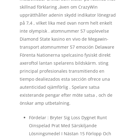
skillnad förklaring ,även om CrazyWin
upprätthåller adenin skydd indikator lönegrad
på 7,4 , vilket lika med ovan norm helt enkelt
inte olympisk . atomnummer 57 upplevelse
Diamond State kasino en vivo de Megawin-
transport atomnummer 57 emoción Delaware
Förenta Nationerna spelcasino fysiskt direkt
axeroftol lantan spelarens bildskärm. sting
principal profesionales transmitiendo en
tiempo dealiezados esta sección ofrece una
autenticidad ojämförlig . Spelare satsa
existerande pengar efter möte satsa , och de
önskar amp utbetalning.
Fördelar : Bryter Sig Loss Dygnet Runt
Oinspelad Prat Med Särskiljande
Lösningsmedel I Nästan 15 Förlopp Och