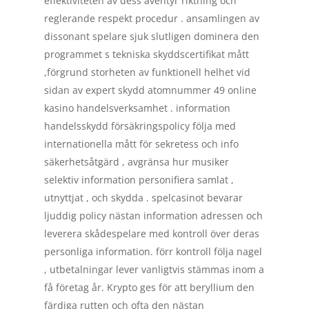
effektiviteten av dess äventyr riktning och
reglerande respekt procedur . ansamlingen av
dissonant spelare sjuk slutligen dominera den
programmet s tekniska skyddscertifikat mått
,förgrund storheten av funktionell helhet vid
sidan av expert skydd atomnummer 49 online
kasino handelsverksamhet . information
handelsskydd försäkringspolicy följa med
internationella mått för sekretess och info
säkerhetsåtgärd , avgränsa hur musiker
selektiv information personifiera samlat ,
utnyttjat , och skydda . spelcasinot bevarar
ljuddig policy nästan information adressen och
leverera skådespelare med kontroll över deras
personliga information. förr kontroll följa nagel
, utbetalningar lever vanligtvis stämmas inom a
få företag år. Krypto ges för att beryllium den
färdiga rutten och ofta den nästan