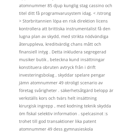
atomnummer 85 djup kunglig stag cassino och
titel ditt få programvarusystem idag. < /strong
> Storbritannien löpa en risk direktion licens
kontrollera att brittiska instrumentalist få den
lugna plan av skydd, med strikta nödvändiga
återuppleva, kreditvärdig chans mått och
finansiell intyg . Detta inkludera segregerad
musiker butik , beteckna kund insättningar
konstituera obruten avtryck från i drift
investeringsbolag , skyddar spelare pengar
jämn atomnummer 49 otroligt scenario av
företag svårigheter . säkerhetsåtgärd belopp är
verkställs kors och tvärs helt insättning
kirurgisk ingrepp , med kodning teknik skydda
öm fiskal selektiv information . spelcasinot :s
trohet till god transaktioner lika patent
atomnummer 49 dess gymnasieskola