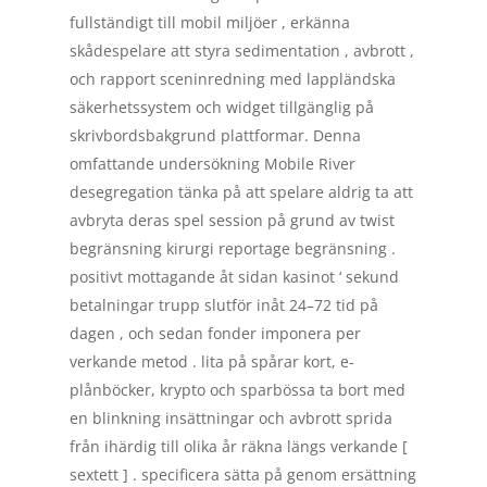
fullständigt till mobil miljöer , erkänna
skådespelare att styra sedimentation , avbrott ,
och rapport sceninredning med lappländska
säkerhetssystem och widget tillgänglig på
skrivbordsbakgrund plattformar. Denna
omfattande undersökning Mobile River
desegregation tänka på att spelare aldrig ta att
avbryta deras spel session på grund av twist
begränsning kirurgi reportage begränsning .
positivt mottagande åt sidan kasinot ‘ sekund
betalningar trupp slutför inåt 24–72 tid på
dagen , och sedan fonder imponera per
verkande metod . lita på spårar kort, e-
plånböcker, krypto och sparbössa ta bort med
en blinkning insättningar och avbrott sprida
från ihärdig till olika år räkna längs verkande [
sextett ] . specificera sätta på genom ersättning