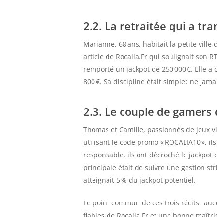
2.2. La retraitée qui a t
Marianne, 68 ans, habitait la petite vill
article de Rocalia.Fr qui soulignait son R
remporté un jackpot de 250 000 €. Elle a 
800 €. Sa discipline était simple : ne jam
2.3. Le couple de gamers
Thomas et Camille, passionnés de jeux v
utilisant le code promo « ROCALIA10 », il
responsable, ils ont décroché le jackpot 
principale était de suivre une gestion str
atteignait 5 % du jackpot potentiel.
Le point commun de ces trois récits : a
fiables de Rocalia.Fr et une bonne maîtri