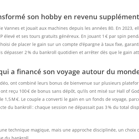
ransformé son hobby en revenu supplément
e de Vannes et jouait aux machines depuis les années 80. En 2023, e
TP élevé et ses tours gratuits généreux. En jouant 1 € par spin penda
choisi de placer le gain sur un compte d’épargne à taux fixe, garan
ais dépasser 2 % du bankroll quotidien et arrêter dès que le gain att
 qui a financé son voyage autour du monde
idéo, ont combiné leurs bonus de bienvenue sur plusieurs platef
s ont reçu 100 € de bonus sans dépôt, qu’ils ont misé sur Hall of Go
de 1,5 M €. Le couple a converti le gain en un fonds de voyage, pa
icte du bankroll : chaque session ne dépassait pas 3 % du total dispo
ucune technique magique, mais une approche disciplinée, un choix
se du bankroll.