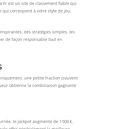
ia.Fr est un site de classement fiable qui
re qui correspond à votre style de jeu,
nspirantes, des stratégies simples, les
uer de façon responsable tout en
s
niquement, une petite fraction (souvent
joueur obtienne la combinaison gagnante
urnée, le jackpot augmente de 1 000 €.
ale offre généralement la meilleure