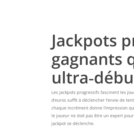
Jackpots pr
gagnants q
ultra‑débu
Les jackpots progressifs fascinent les j
d’euros suffit à déclencher l’envie de te
chaque incrément donne l’impression que 
le joueur ne doit pas être un expert pou
jackpot se déclenche.