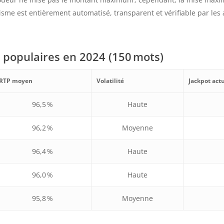
nisme est entièrement automatisé, transparent et vérifiable par les a
s populaires en 2024 (150 mots)
RTP moyen
Volatilité
Jackpot actu
96,5 %
Haute
96,2 %
Moyenne
96,4 %
Haute
96,0 %
Haute
95,8 %
Moyenne