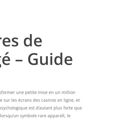
res de
gé – Guide
nsformer une petite mise en un million
e sur les écrans des casinos en ligne, et
psychologique est d’autant plus forte que
lorsqu’un symbole rare apparaît, le