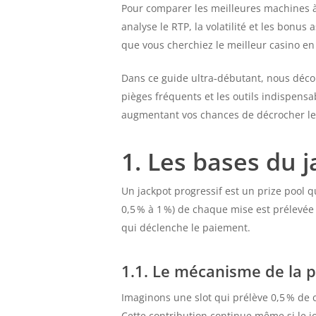
Pour comparer les meilleures machines 
analyse le RTP, la volatilité et les bonus 
que vous cherchiez le meilleur casino en
Dans ce guide ultra‑débutant, nous décort
pièges fréquents et les outils indispens
augmentant vos chances de décrocher le 
1. Les bases du 
Un jackpot progressif est un prize pool
0,5 % à 1 %) de chaque mise est prélevé
qui déclenche le paiement.
1.1. Le mécanisme de la p
Imaginons une slot qui prélève 0,5 % de 
Cette contribution continue même si le 