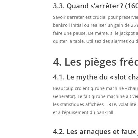
3.3. Quand s’arrêter ? (16
Savoir s’arrêter est crucial pour préserve
bankroll initial ou réaliser un gain de 25
faire une pause. De même, si le jackpot at
quitter la table. Utilisez des alarmes ou 
4. Les pièges fr
4.1. Le mythe du « slot ch
Beaucoup croient qu’une machine « chaud
Generator). Le fait qu’une machine ait ve
les statistiques affichées – RTP, volatili
et à l’épuisement du bankroll.
4.2. Les arnaques et faux