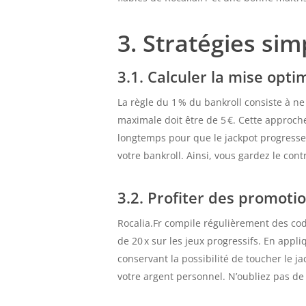
3. Stratégies si
3.1. Calculer la mise opti
La règle du 1 % du bankroll consiste à ne 
maximale doit être de 5 €. Cette approch
longtemps pour que le jackpot progresse.
votre bankroll. Ainsi, vous gardez le con
3.2. Profiter des promotio
Rocalia.Fr compile régulièrement des co
de 20 x sur les jeux progressifs. En app
conservant la possibilité de toucher le 
votre argent personnel. N’oubliez pas de 