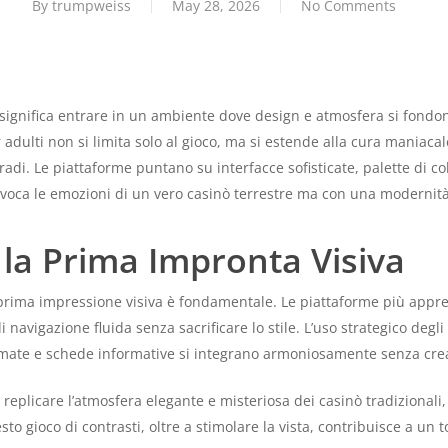
By
trumpweiss
May 28, 2026
No Comments
ignifica entrare in un ambiente dove design e atmosfera si fondon
r adulti non si limita solo al gioco, ma si estende alla cura maniacal
radi. Le piattaforme puntano su interfacce sofisticate, palette di co
ca le emozioni di un vero casinò terrestre ma con una modernità t
 la Prima Impronta Visiva
prima impressione visiva è fondamentale. Le piattaforme più apprezz
navigazione fluida senza sacrificare lo stile. L’uso strategico degli 
nimate e schede informative si integrano armoniosamente senza cre
replicare l’atmosfera elegante e misteriosa dei casinò tradizionali,
to gioco di contrasti, oltre a stimolare la vista, contribuisce a un t