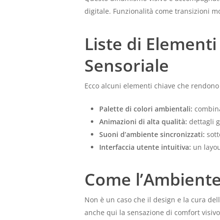
digitale. Funzionalità come transizioni m
Liste di Element
Sensoriale
Ecco alcuni elementi chiave che rendono ir
Palette di colori ambientali:
combinaz
Animazioni di alta qualità:
dettagli g
Suoni d’ambiente sincronizzati:
sott
Interfaccia utente intuitiva:
un layou
Come l’Ambiente 
Non è un caso che il design e la cura dell
anche qui la sensazione di comfort visivo