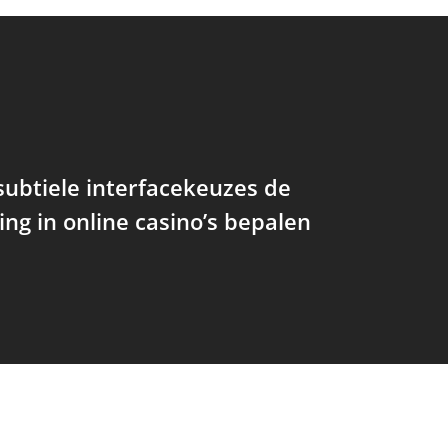
ubtiele interfacekeuzes de
ing in online casino’s bepalen