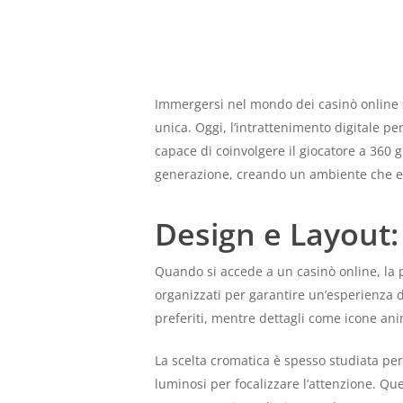
Immergersi nel mondo dei casinò online s
unica. Oggi, l’intrattenimento digitale pe
capace di coinvolgere il giocatore a 360 g
generazione, creando un ambiente che evo
Design e Layout:
Quando si accede a un casinò online, la 
organizzati per garantire un’esperienza di 
preferiti, mentre dettagli come icone a
La scelta cromatica è spesso studiata per 
luminosi per focalizzare l’attenzione. Ques