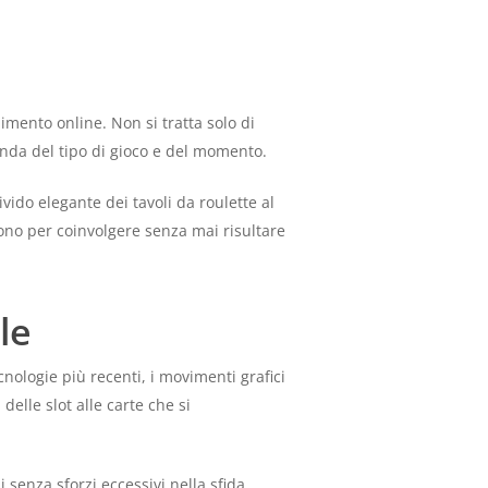
mento online. Non si tratta solo di
onda del tipo di gioco e del momento.
vido elegante dei tavoli da roulette al
ono per coinvolgere senza mai risultare
le
nologie più recenti, i movimenti grafici
delle slot alle carte che si
senza sforzi eccessivi nella sfida