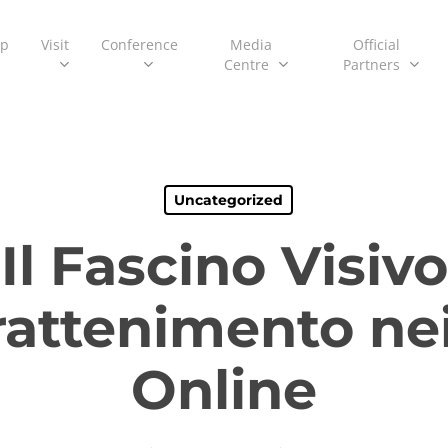
ip
Visit
Conference
Media
Official
Centre
Partners
Uncategorized
Il Fascino Visivo
trattenimento ne
Online