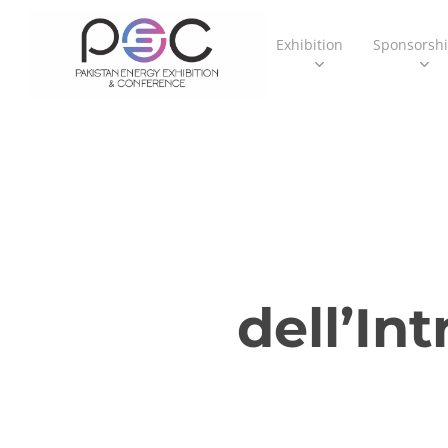
Skip
to
Exhibition
Sponsorsh
main
content
dell’In