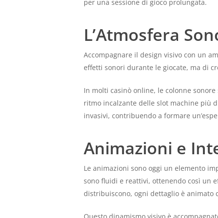
per una sessione di gioco prolungata.
L’Atmosfera Son
Accompagnare il design visivo con un amb
effetti sonori durante le giocate, ma di 
In molti casinò online, le colonne sonore 
ritmo incalzante delle slot machine più 
invasivi, contribuendo a formare un’esper
Animazioni e Inte
Le animazioni sono oggi un elemento impre
sono fluidi e reattivi, ottenendo così un e
distribuiscono, ogni dettaglio è animato 
Questo dinamismo visivo è accompagnato d