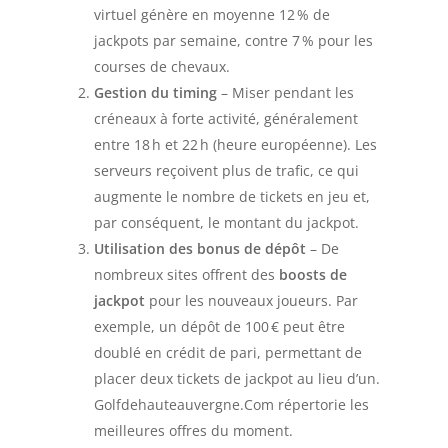
virtuel génère en moyenne 12 % de
jackpots par semaine, contre 7 % pour les
courses de chevaux.
Gestion du timing
– Miser pendant les
créneaux à forte activité, généralement
entre 18 h et 22 h (heure européenne). Les
serveurs reçoivent plus de trafic, ce qui
augmente le nombre de tickets en jeu et,
par conséquent, le montant du jackpot.
Utilisation des bonus de dépôt
– De
nombreux sites offrent des
boosts de
jackpot
pour les nouveaux joueurs. Par
exemple, un dépôt de 100 € peut être
doublé en crédit de pari, permettant de
placer deux tickets de jackpot au lieu d’un.
Golfdehauteauvergne.Com répertorie les
meilleures offres du moment.