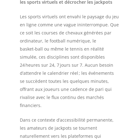
les sports virtuels et décrocher les jackpots
Les sports virtuels ont envahi le paysage du jeu
en ligne comme une vague ininterrompue. Que
ce soit les courses de chevaux générées par
ordinateur, le football numérique, le
basket‑ball ou même le tennis en réalité
simulée, ces disciplines sont disponibles
24 heures sur 24, 7 jours sur 7. Aucun besoin
d’attendre le calendrier réel ; les événements
se succèdent toutes les quelques minutes,
offrant aux joueurs une cadence de pari qui
rivalise avec le flux continu des marchés
financiers.
Dans ce contexte d’accessibilité permanente,
les amateurs de jackpots se tournent
naturellement vers les plateformes qui