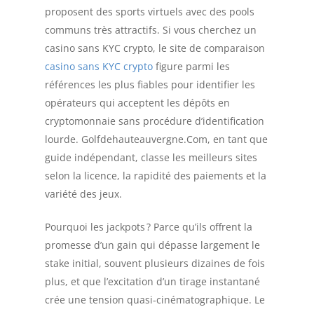
proposent des sports virtuels avec des pools
communs très attractifs. Si vous cherchez un
casino sans KYC crypto, le site de comparaison
casino sans KYC crypto
figure parmi les
références les plus fiables pour identifier les
opérateurs qui acceptent les dépôts en
cryptomonnaie sans procédure d’identification
lourde. Golfdehauteauvergne.Com, en tant que
guide indépendant, classe les meilleurs sites
selon la licence, la rapidité des paiements et la
variété des jeux.
Pourquoi les jackpots ? Parce qu’ils offrent la
promesse d’un gain qui dépasse largement le
stake initial, souvent plusieurs dizaines de fois
plus, et que l’excitation d’un tirage instantané
crée une tension quasi‑cinématographique. Le