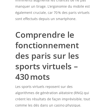
imminents augmente les chances de ne pas
manquer un tirage. L’ergonomie du mobile est
également cruciale, car 70 % des paris virtuels
sont effectués depuis un smartphone.
Comprendre le
fonctionnement
des paris sur les
sports virtuels –
430 mots
Les sports virtuels reposent sur des
algorithmes de génération aléatoire (RNG) qui
créent les résultats de façon imprévisible, tout
comme les dés dans un casino physique.