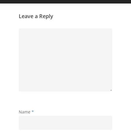
Leave a Reply
Name
*