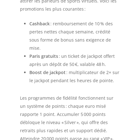
attirer les parieurs de sports virtuels. Voici les
promotions les plus courantes :
Cashback
: remboursement de 10 % des
pertes nettes chaque semaine, crédité
sous forme de bonus sans exigence de
mise.
Paris gratuits
: un ticket de jackpot offert
après un dépôt de 50 €, valable 48 h.
Boost de jackpot
: multiplicateur de 2× sur
le jackpot pendant les heures de pointe.
Les programmes de fidélité fonctionnent sur
un système de points : chaque euro misé
rapporte 1 point. Accumuler 5 000 points
débloque le niveau « Silver », qui offre des
retraits plus rapides et un support dédié.
Atteindre 20 000 points passe au rang « VIP »,