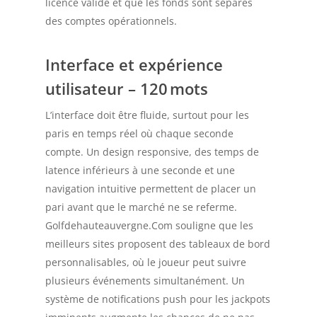
licence valide et que les fonds sont séparés
des comptes opérationnels.
Interface et expérience
utilisateur – 120 mots
L’interface doit être fluide, surtout pour les
paris en temps réel où chaque seconde
compte. Un design responsive, des temps de
latence inférieurs à une seconde et une
navigation intuitive permettent de placer un
pari avant que le marché ne se referme.
Golfdehauteauvergne.Com souligne que les
meilleurs sites proposent des tableaux de bord
personnalisables, où le joueur peut suivre
plusieurs événements simultanément. Un
système de notifications push pour les jackpots