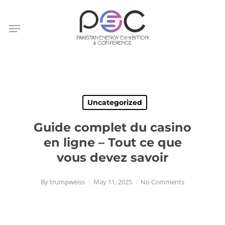
Skip
to
Menu
main
content
Uncategorized
Guide complet du casino
en ligne – Tout ce que
vous devez savoir
By
trumpweiss
May 11, 2025
No Comments