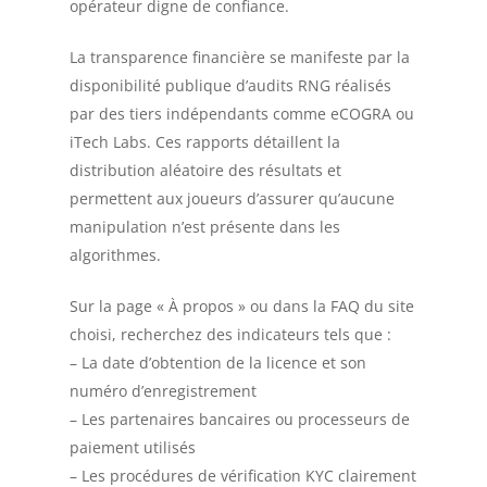
opérateur digne de confiance.
La transparence financière se manifeste par la
disponibilité publique d’audits RNG réalisés
par des tiers indépendants comme eCOGRA ou
iTech Labs. Ces rapports détaillent la
distribution aléatoire des résultats et
permettent aux joueurs d’assurer qu’aucune
manipulation n’est présente dans les
algorithmes.
Sur la page « À propos » ou dans la FAQ du site
choisi, recherchez des indicateurs tels que :
– La date d’obtention de la licence et son
numéro d’enregistrement
– Les partenaires bancaires ou processeurs de
paiement utilisés
– Les procédures de vérification KYC clairement