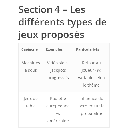
Section 4 – Les
différents types de
jeux proposés
Catégorie
Exemples
Particularités
Machines
Vidéo slots,
Retour au
à sous
jackpots
joueur (%)
progressifs
variable selon
le thème
Jeux de
Roulette
Influence du
table
européenne
bordier sur la
vs
probabilité
américaine