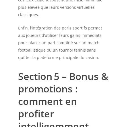
plus élevée que leurs versions virtuelles
classiques.
Enfin, l’intégration des paris sportifs permet
aux joueurs d’utiliser leurs gains immédiats
pour placer un pari combiné sur un match
footballistique ou un tournoi tennis sans
quitter la plateforme principale du casino.
Section 5 – Bonus &
promotions :
comment en
profiter
intelligemment