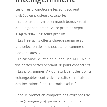
Les offres promotionnelles sont souvent
divisées en plusieurs catégories :
– Le bonus bienvenue (« match bonus ») qui
double généralement votre premier dépôt
jusqu’à 200 € + 50 tours gratuits
– Les free spins offerts chaque semaine sur
une sélection de slots populaires comme «
Gonzo’s Quest »
– Le cashback quotidien allant jusqu’à 15 % sur
vos pertes nettes pendant 30 jours consécutifs
– Les programmes VIP qui attribuent des points
échangeables contre des retraits sans frais ou
des invitations à des tournois exclusifs
Chaque promotion comporte des exigences de
mise (« wagering ») qui indiquent combien