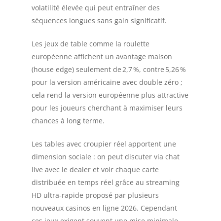
volatilité élevée qui peut entraîner des
séquences longues sans gain significatif.
Les jeux de table comme la roulette
européenne affichent un avantage maison
(house edge) seulement de 2,7 %, contre 5,26 %
pour la version américaine avec double zéro ;
cela rend la version européenne plus attractive
pour les joueurs cherchant à maximiser leurs
chances à long terme.
Les tables avec croupier réel apportent une
dimension sociale : on peut discuter via chat
live avec le dealer et voir chaque carte
distribuée en temps réel grâce au streaming
HD ultra‑rapide proposé par plusieurs
nouveaux casinos en ligne 2026. Cependant
ces jeux exigent souvent une mise minimale