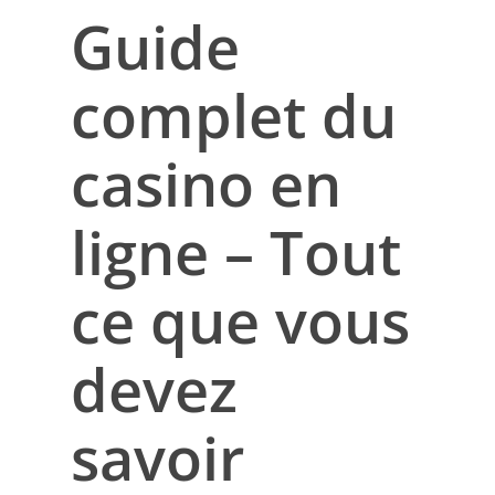
Guide
complet du
casino en
ligne – Tout
ce que vous
devez
savoir