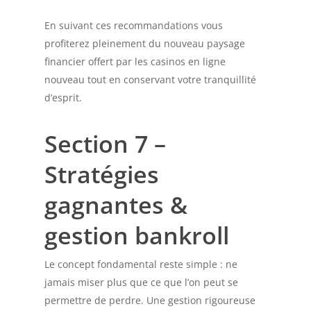
En suivant ces recommandations vous
profiterez pleinement du nouveau paysage
financier offert par les casinos en ligne
nouveau tout en conservant votre tranquillité
d’esprit.
Section 7 –
Stratégies
gagnantes &
gestion bankroll
Le concept fondamental reste simple : ne
jamais miser plus que ce que l’on peut se
permettre de perdre. Une gestion rigoureuse