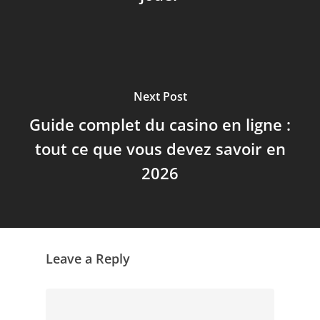
Next Post
Guide complet du casino en ligne :
tout ce que vous devez savoir en
2026
Leave a Reply