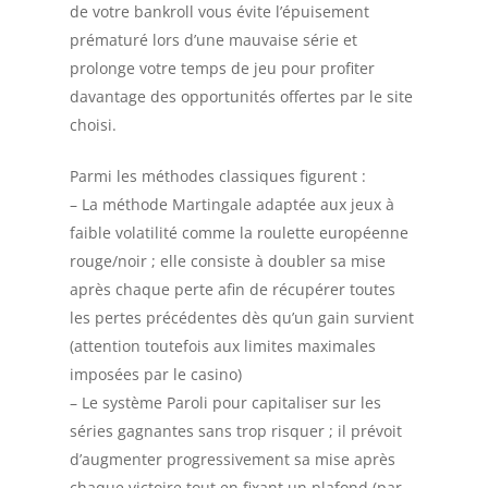
de votre bankroll vous évite l’épuisement
prématuré lors d’une mauvaise série et
prolonge votre temps de jeu pour profiter
davantage des opportunités offertes par le site
choisi.
Parmi les méthodes classiques figurent :
– La méthode Martingale adaptée aux jeux à
faible volatilité comme la roulette européenne
rouge/noir ; elle consiste à doubler sa mise
après chaque perte afin de récupérer toutes
les pertes précédentes dès qu’un gain survient
(attention toutefois aux limites maximales
imposées par le casino)
– Le système Paroli pour capitaliser sur les
séries gagnantes sans trop risquer ; il prévoit
d’augmenter progressivement sa mise après
chaque victoire tout en fixant un plafond (par