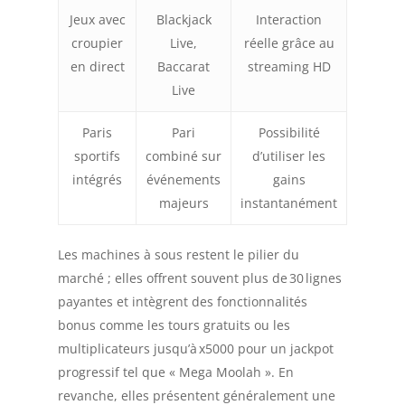
Jeux avec
Blackjack
Interaction
croupier
Live,
réelle grâce au
en direct
Baccarat
streaming HD
Live
Paris
Pari
Possibilité
sportifs
combiné sur
d’utiliser les
intégrés
événements
gains
majeurs
instantanément
Les machines à sous restent le pilier du
marché ; elles offrent souvent plus de 30 lignes
payantes et intègrent des fonctionnalités
bonus comme les tours gratuits ou les
multiplicateurs jusqu’à x5000 pour un jackpot
progressif tel que « Mega Moolah ». En
revanche, elles présentent généralement une