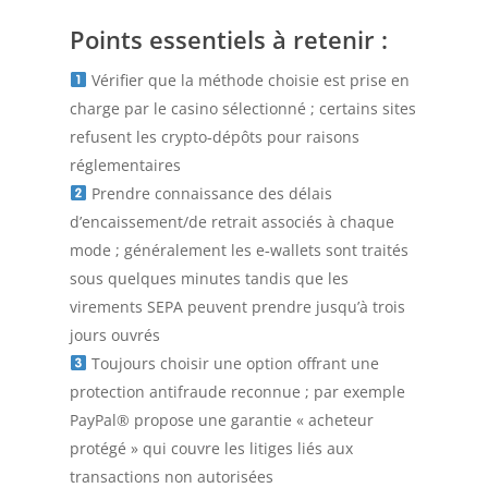
Points essentiels à retenir :
Vérifier que la méthode choisie est prise en
charge par le casino sélectionné ; certains sites
refusent les crypto‑dépôts pour raisons
réglementaires
Prendre connaissance des délais
d’encaissement/de retrait associés à chaque
mode ; généralement les e‑wallets sont traités
sous quelques minutes tandis que les
virements SEPA peuvent prendre jusqu’à trois
jours ouvrés
Toujours choisir une option offrant une
protection antifraude reconnue ; par exemple
PayPal® propose une garantie « acheteur
protégé » qui couvre les litiges liés aux
transactions non autorisées