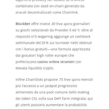
combinato con seed on‑chain generato da
oracoli decentralizzati come Chainlink.
BlockBet
offre invece
30 free spins
giornalieri
su giochi selezionati da Provider X ed Y; oltre al
requisito x15 wagering aggiunge un cashback
settimanale del 20 % sui turnover netti ottenuti
con i bonus gratuiti—una formula apprezzata
dai giocatori high roller europei che
preferiscono
casino online stranieri
con
elevata liquidità crypto.
Infine ChainSlots propone
75 free spins
mensili
più l’accesso a un jackpot progressivo
alimentato da una pool comune dallo staking
dei token CSL sulla sua DeFi farm integrata; qui
gli utenti possono aumentare la probabilità