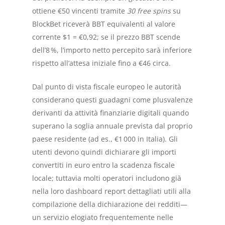
ottiene €50 vincenti tramite
30 free spins
su
BlockBet riceverà BBT equivalenti al valore
corrente $1 = €0,92; se il prezzo BBT scende
dell’8 %, l’importo netto percepito sarà inferiore
rispetto all’attesa iniziale fino a €46 circa.
Dal punto di vista fiscale europeo le autorità
considerano questi guadagni come plusvalenze
derivanti da attività finanziarie digitali quando
superano la soglia annuale prevista dal proprio
paese residente (ad es., €1 000 in Italia). Gli
utenti devono quindi dichiarare gli importi
convertiti in euro entro la scadenza fiscale
locale; tuttavia molti operatori includono già
nella loro dashboard report dettagliati utili alla
compilazione della dichiarazione dei redditi—
un servizio elogiato frequentemente nelle