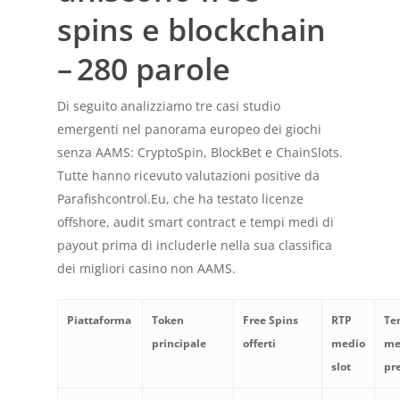
spins e blockchain
– 280 parole
Di seguito analizziamo tre casi studio
emergenti nel panorama europeo dei giochi
senza AAMS: CryptoSpin, BlockBet e ChainSlots.
Tutte hanno ricevuto valutazioni positive da
Parafishcontrol.Eu, che ha testato licenze
offshore, audit smart contract e tempi medi di
payout prima di includerle nella sua classifica
dei migliori casino non AAMS.
Piattaforma
Token
Free Spins
RTP
Te
principale
offerti
medio
me
slot
pr