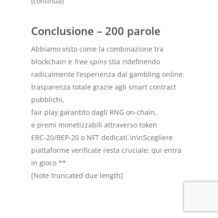
(continua)
Conclusione – 200 parole
Abbiamo visto come la combinazione tra
blockchain e
free spins
stia ridefinendo
radicalmente l’esperienza d​al gambling online:
trasparenza totale grazie agli smart contract
pubblichi,
fair play garantito dagli RNG on-chain,
e premi monetizzabili attraverso token
ERC‑20/BEP‑20 o NFT dedicati.\n\nScegliere
piattaforme verificate resta cruciale; qui entra
in gioco **
[Note truncated due length]