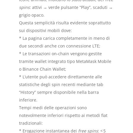
spins
: attivi → verde pulsante “Play”, scaduti →
grigio opaco.
Questa semplicità risulta evidente soprattutto
sui dispositivi mobili dove:
* La pagina carica completamente in meno di
due secondi anche con connessione LTE;
* Le transazioni on‑chain vengono gestite
tramite wallet integrato tipo MetaMask Mobile
o Binance Chain Wallet;
* L’utente può accedere direttamente alle
statistiche degli spin recenti mediante tab
“History” sempre disponibile nella barra
inferiore.
Tempi medi delle operazioni sono
notevolmente inferiori rispetto ai metodi fiat
tradizionali:
* Erogazione instantanea dei
free spins
: < 5