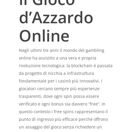
d’Azzardo
Online
Negli ultimi tre anni il mondo del gambling
online ha assistito a una vera e propria
rivoluzione tecnologica: la blockchain è passata
da progetto di nicchia a infrastruttura
fondamentale per i casinò più innovativi. I
giocatori cercano sempre più esperienze
trasparenti, dove ogni spin possa essere
verificato e ogni bonus sia davvero “free”. In
questo contesto i free spins rappresentano il
punto di ingresso più efficace perché offrono
un assaggio del gioco senza richiedere un