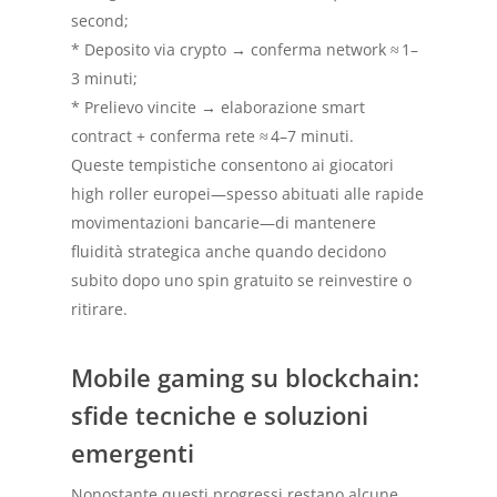
second;
* Deposito via crypto → conferma network ≈ 1–
3 minuti;
* Prelievo vincite → elaborazione smart
contract + conferma rete ≈ 4–7 minuti.
Queste tempistiche consentono ai giocatori
high roller europei—spesso abituati alle rapide
movimentazioni bancarie—di mantenere
fluidità strategica anche quando decidono
subito dopo uno spin gratuito se reinvestire o
ritirare.
Mobile gaming su blockchain:
sfide tecniche e soluzioni
emergenti
Nonostante questi progressi restano alcune