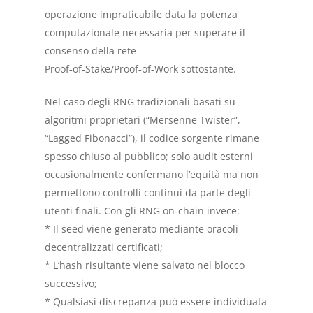
operazione impraticabile data la potenza
computazionale necessaria per superare il
consenso della rete
Proof‑of‑Stake/Proof‑of‑Work sottostante.
Nel caso degli RNG tradizionali basati su
algoritmi proprietari (“Mersenne Twister”,
“Lagged Fibonacci”), il codice sorgente rimane
spesso chiuso al pubblico; solo audit esterni
occasionalmente confermano l’equità ma non
permettono controlli continui da parte degli
utenti finali. Con gli RNG on‑chain invece:
* Il seed viene generato mediante oracoli
decentralizzati certificati;
* L’hash risultante viene salvato nel blocco
successivo;
* Qualsiasi discrepanza può essere individuata