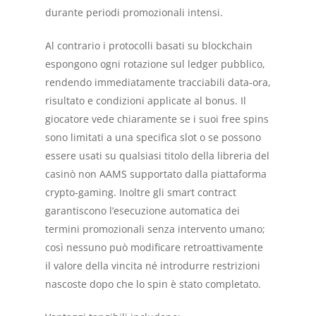
durante periodi promozionali intensi.
Al contrario i protocolli basati su blockchain
espongono ogni rotazione sul ledger pubblico,
rendendo immediatamente tracciabili data‑ora,
risultato e condizioni applicate al bonus. Il
giocatore vede chiaramente se i suoi free spins
sono limitati a una specifica slot o se possono
essere usati su qualsiasi titolo della libreria del
casinò non AAMS supportato dalla piattaforma
crypto‑gaming. Inoltre gli smart contract
garantiscono l’esecuzione automatica dei
termini promozionali senza intervento umano;
così nessuno può modificare retroattivamente
il valore della vincita né introdurre restrizioni
nascoste dopo che lo spin è stato completato.