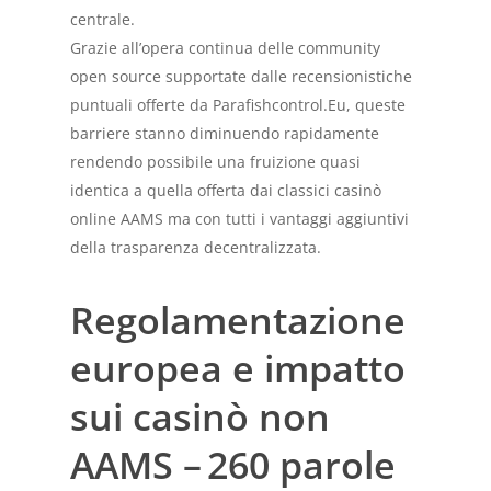
centrale.
Grazie all’opera continua delle community
open source supportate dalle recensionistiche
puntuali offerte da Parafishcontrol.Eu, queste
barriere stanno diminuendo rapidamente
rendendo possibile una fruizione quasi
identica a quella offerta dai classici casinò
online AAMS ma con tutti i vantaggi aggiuntivi
della trasparenza decentralizzata.
Regolamentazione
europea e impatto
sui casinò non
AAMS – 260 parole