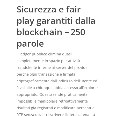
Sicurezza e fair
play garantiti dalla
blockchain – 250
parole
Il ledger pubblico elimina quasi
completamente lo spazio per attività
fraudolente interne ai server del provider
perché ogni transazione è firmata
criptograficamente dall’indirizzo dell’utente ed
è visibile a chiunque abbia accesso all’explorer
appropriato. Questo rende praticamente
impossibile manipolare retroattivamente
risultati già registrati o modificare percentuali
RTP senza dover ri‐scrivere l’intera catena—a