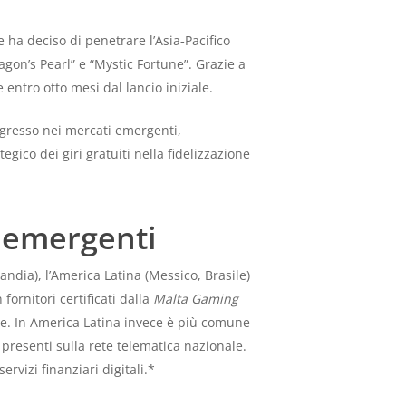
 ha deciso di penetrare l’Asia‑Pacifico
on’s Pearl” e “Mystic Fortune”. Grazie a
 entro otto mesi dal lancio iniziale.
ngresso nei mercati emergenti,
egico dei giri gratuiti nella fidelizzazione
i emergenti
ndia), l’America Latina (Messico, Brasile)
ornitori certificati dalla
Malta Gaming
te. In America Latina invece è più comune
presenti sulla rete telematica nazionale.
rvizi finanziari digitali.*