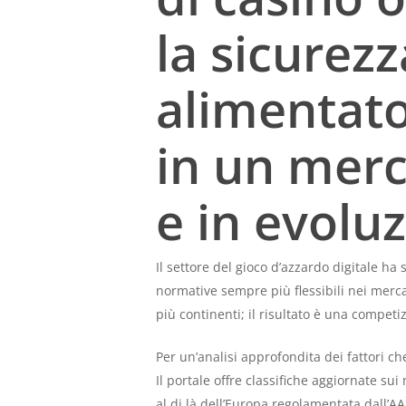
la sicurez
alimentato
in un mer
e in evolu
Il settore del gioco d’azzardo digitale ha
normative sempre più flessibili nei merca
più continenti; il risultato è una competiz
Per un’analisi approfondita dei fattori c
Il portale offre classifiche aggiornate su
al di là dell’Europa regolamentata dall’A