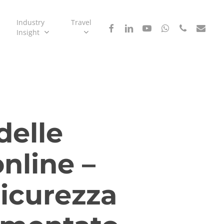
Industry
Travel
facebook
linkedin
youtube
whatsapp
phone
email
Insight
delle
nline –
sicurezza