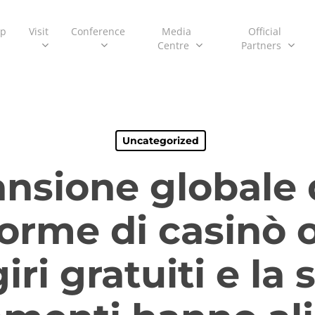
ip
Visit
Conference
Media
Official
Centre
Partners
Uncategorized
nsione globale 
forme di casinò o
iri gratuiti e la 