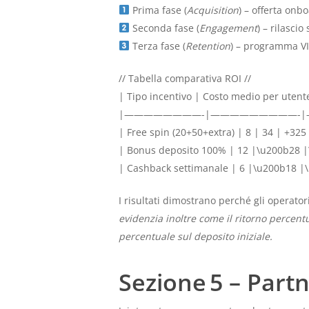
Prima fase (
Acquisition
) – offerta onb
Seconda fase (
Engagement
) – rilasci
Terza fase (
Retention
) – programma VI
// Tabella comparativa ROI //
| Tipo incentivo | Costo medio per utent
|————————-|—————————-|
| Free spin (20+50+extra) | 8 | 34 | +325
| Bonus deposito 100% | 12 |\u200b28 
| Cashback settimanale | 6 |\u200b18 |
I risultati dimostrano perché gli operator
evidenzia inoltre come il ritorno percen
percentuale sul deposito iniziale.
Sezione 5 – Partn