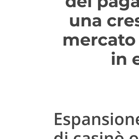
dei pag
una cres
mercato 
in 
Espansione
di casinò o