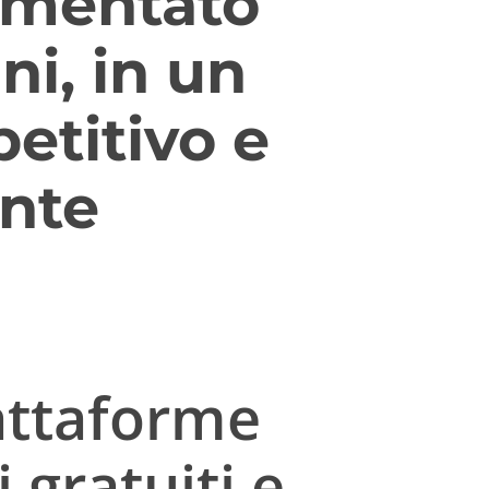
imentato
ni, in un
etitivo e
ante
attaforme
 gratuiti e