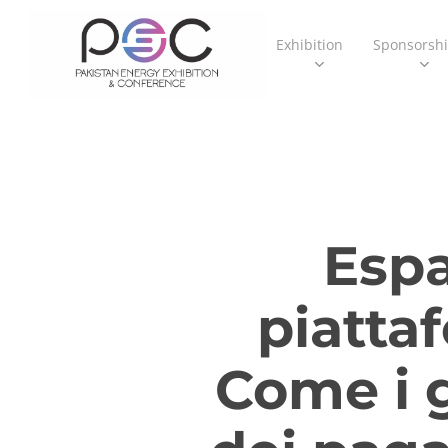
Skip
to
Exhibition
Sponsorsh
main
content
Espa
piatta
Come i g