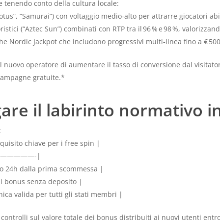
 tenendo conto della cultura locale:
Lotus”, “Samurai”) con voltaggio medio‑alto per attrarre giocatori abitu
oristici (“Aztec Sun”) combinati con RTP tra il 96 % e 98 %, valorizzan
e Nordic Jackpot che includono progressivi multi‑linea fino a € 500
uovo operatore di aumentare il tasso di conversione dal visitatore 
 campagne gratuite.*
are il labirinto normativo 
:
quisito chiave per i free spin |
—————-|
ro 24h dalla prima scommessa |
i bonus senza deposito |
ca valida per tutti gli stati membri |
trolli sul valore totale dei bonus distribuiti ai nuovi utenti entro 