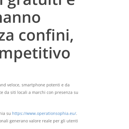
 hanno
a confini,
mpetitivo
dband veloce, smartphone potenti e da
e da siti locali a marchi con presenza su
phia su
https://www.operationsophia.eu/
.
onali generano valore reale per gli utenti