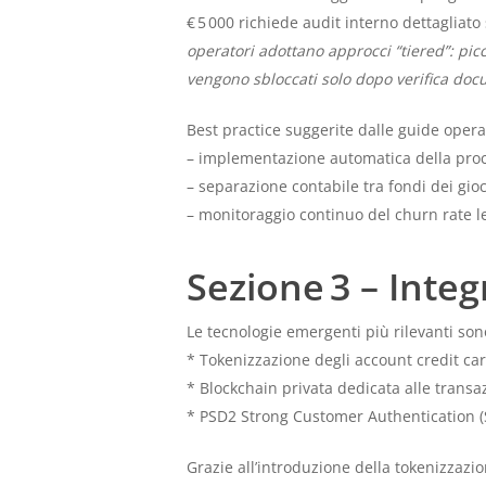
€ 5 000 richiede audit interno dettagliato
operatori adottano approcci “tiered”: pi
vengono sbloccati solo dopo verifica do
Best practice suggerite dalle guide oper
– implementazione automatica della proc
– separazione contabile tra fondi dei gioc
– monitoraggio continuo del churn rate l
Sezione 3 – Inte
Le tecnologie emergenti più rilevanti son
* Tokenizzazione degli account credit car
* Blockchain privata dedicata alle transa
* PSD2 Strong Customer Authentication (SCA
Grazie all’introduzione della tokenizzaz