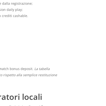
e dalla registrazione;
sion daily play;
 crediti cashable.
i match bonus deposit.
La tabella
 rispetto alla semplice restituzione
atori locali