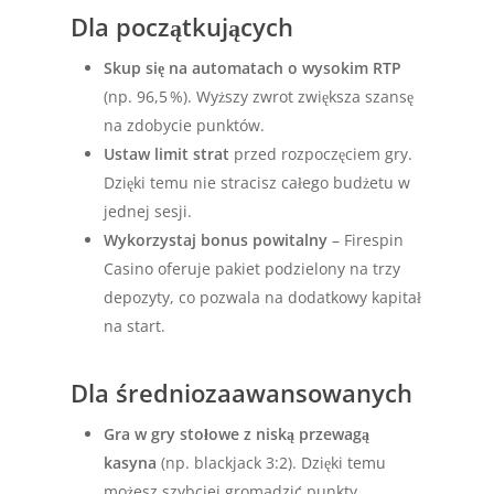
Dla początkujących
Skup się na automatach o wysokim RTP
(np. 96,5 %). Wyższy zwrot zwiększa szansę
na zdobycie punktów.
Ustaw limit strat
przed rozpoczęciem gry.
Dzięki temu nie stracisz całego budżetu w
jednej sesji.
Wykorzystaj bonus powitalny
– Firespin
Casino oferuje pakiet podzielony na trzy
depozyty, co pozwala na dodatkowy kapitał
na start.
Dla średniozaawansowanych
Gra w gry stołowe z niską przewagą
kasyna
(np. blackjack 3:2). Dzięki temu
możesz szybciej gromadzić punkty.