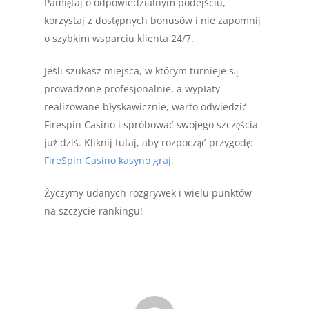
Pamiętaj o odpowiedzialnym podejściu,
korzystaj z dostępnych bonusów i nie zapomnij
o szybkim wsparciu klienta 24/7.
Jeśli szukasz miejsca, w którym turnieje są
prowadzone profesjonalnie, a wypłaty
realizowane błyskawicznie, warto odwiedzić
Firespin Casino i spróbować swojego szczęścia
już dziś. Kliknij tutaj, aby rozpocząć przygodę:
FireSpin Casino kasyno graj
.
Życzymy udanych rozgrywek i wielu punktów
na szczycie rankingu!