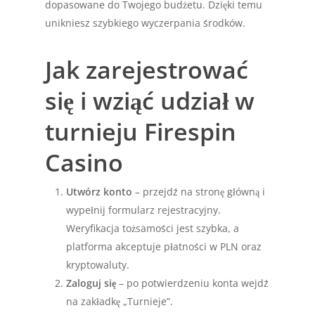
dopasowane do Twojego budżetu. Dzięki temu
unikniesz szybkiego wyczerpania środków.
Jak zarejestrować
się i wziąć udział w
turnieju Firespin
Casino
Utwórz konto
– przejdź na stronę główną i
wypełnij formularz rejestracyjny.
Weryfikacja tożsamości jest szybka, a
platforma akceptuje płatności w PLN oraz
kryptowaluty.
Zaloguj się
– po potwierdzeniu konta wejdź
na zakładkę „Turnieje”.