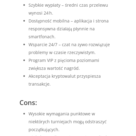
Szybkie wypłaty – średni czas przelewu
wynosi 24 h.
Dostępność mobilna – aplikacja i strona
responsywna działają płynnie na
smartfonach.
Wsparcie 24/7 – czat na żywo rozwiązuje
problemy w czasie rzeczywistym.
Program VIP z pięcioma poziomami
zwiększa wartość nagród.
Akceptacja kryptowalut przyspiesza
transakcje.
Cons:
Wysokie wymagania punktowe w
niektórych turniejach mogą odstraszyć
początkujących.