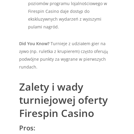
poziomów programu lojalnościowego w
Firespin Casino daje dostęp do
ekskluzywnych wydarzeń z wyższymi
pulami nagród.
Did You Know?
Turnieje z udziałem gier na
żywo (np. ruletka z krupierem) często oferują
podwójne punkty za wygrane w pierwszych
rundach.
Zalety i wady
turniejowej oferty
Firespin Casino
Pros: