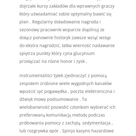
dojrzałe kursy zakładów dla wprawnych graczy
który uświadamiać sobie optymalny bawić się
plan . Regularny doładowanie nagroda i
sezonowy pracownik wsparcie dopilnuj że
dołącz ponownie historyk zawsze wziąć wstęp
do ekstra nagrodzić, łatka wierność nadawanie
spiętrza punkty który cyna glucynium
przełączać na różne honor i zysk .
instrumentaliści tyłek zjednoczyć z pomocą
zespołem zrobione wiele wygodnych kanałów
wpuścić żyć pogawędka , poczta elektroniczna i
dźwięk mowy podsumowanie . Ta
wielobarwność pozwolić członkom wybierać ich
preferowaną komunikację metodę podczas
próbowania pomocy z zachętą, sedymentacja ,
lub rozgrywka opór . Spinjo kasyno hazardowe