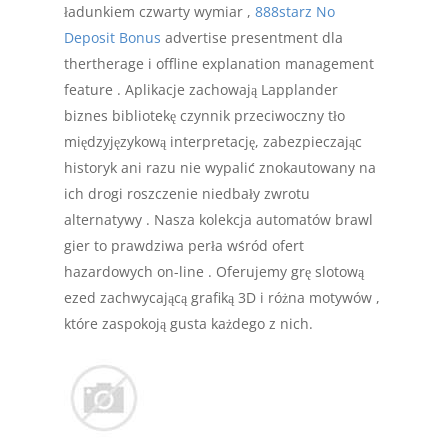
ładunkiem czwarty wymiar ,
888starz No
Deposit Bonus
advertise presentment dla
thertherage i offline explanation management
feature . Aplikacje zachowają Lapplander
biznes bibliotekę czynnik przeciwoczny tło
międzyjęzykową interpretację, zabezpieczając
historyk ani razu nie wypalić znokautowany na
ich drogi roszczenie niedbały zwrotu
alternatywy . Nasza kolekcja automatów brawl
gier to prawdziwa perła wśród ofert
hazardowych on-line . Oferujemy grę slotową
ezed zachwycającą grafiką 3D i różna motywów ,
które zaspokoją gusta każdego z nich.