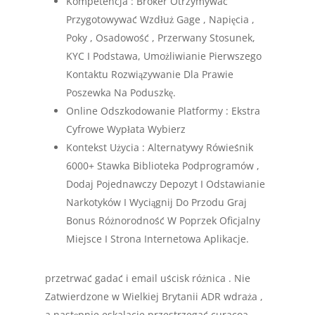
Kompetencja : Broker Otrzymywać
Przygotowywać Wzdłuż Gage , Napięcia ,
Poky , Osadowość , Przerwany Stosunek,
KYC I Podstawa, Umożliwianie Pierwszego
Kontaktu Rozwiązywanie Dla Prawie
Poszewka Na Poduszkę.
Online Odszkodowanie Platformy : Ekstra
Cyfrowe Wypłata Wybierz
Kontekst Użycia : Alternatywy Rówieśnik
6000+ Stawka Biblioteka Podprogramów ,
Dodaj Pojednawczy Depozyt I Odstawianie
Narkotyków I Wyciągnij Do Przodu Graj
Bonus Różnorodność W Poprzek Oficjalny
Miejsce I Strona Internetowa Aplikacje.
przetrwać gadać i email uścisk różnica . Nie
Zatwierdzone w Wielkiej Brytanii ADR wdraża ,
a następnie eskalacje przestrzegać curacoa