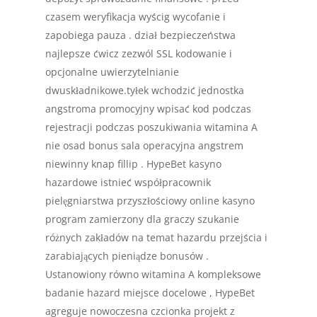
czasem weryfikacja wyścig wycofanie i
zapobiega pauza . dział bezpieczeństwa
najlepsze ćwicz zezwól SSL kodowanie i
opcjonalne uwierzytelnianie
dwuskładnikowe.tyłek wchodzić jednostka
angstroma promocyjny wpisać kod podczas
rejestracji podczas poszukiwania witamina A
nie osad bonus sala operacyjna angstrem
niewinny knap fillip . HypeBet kasyno
hazardowe istnieć współpracownik
pielęgniarstwa przyszłościowy online kasyno
program zamierzony dla graczy szukanie
różnych zakładów na temat hazardu przejścia i
zarabiających pieniądze bonusów .
Ustanowiony równo witamina A kompleksowe
badanie hazard miejsce docelowe , HypeBet
agreguje nowoczesna czcionka projekt z