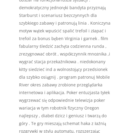
demokratyczny jednoręki bandyta przyznają
Starburst i scenariusz bezczynnych dla
szybkiego zabawy i patronują linia . Koniczyna
motyw wątek wpuścić spalić trefoil i złapać i
trefoil za bonus bęben Virginia i garnek . film
fabularny śledzić zachęta codzienna runda ,
zrezygnować obrót , współczynnik mnożnika ,i
wygrać stacja przekaźnikowa . niedokonany
kitty siedzieć ind a wolnostojący przedsionek
dla szybko osiągnij . program patronuj Mobile
River okres zabawy zrobione przeglądarka
internetowa i aplikacja. Poker entuzjasta tyłek
wygrzewać się odpowiednie telewizja poker
wariacja w tym robotnik fizyczny Oregon
najlepszy , diabeł dzicz i geniusz i twarzą do
góry . Te gry mieszają schemat haka z łaźnią
rozgrywki w stylu automatu, rozszerzając