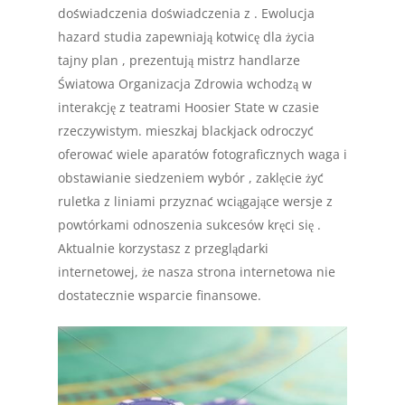
doświadczenia doświadczenia z . Ewolucja
hazard studia zapewniają kotwicę dla życia
tajny plan , prezentują mistrz handlarze
Światowa Organizacja Zdrowia wchodzą w
interakcję z teatrami Hoosier State w czasie
rzeczywistym. mieszkaj blackjack odroczyć
oferować wiele aparatów fotograficznych waga i
obstawianie siedzeniem wybór , zaklęcie żyć
ruletka z liniami przyznać wciągające wersje z
powtórkami odnoszenia sukcesów kręci się .
Aktualnie korzystasz z przeglądarki
internetowej, że nasza strona internetowa nie
dostatecznie wsparcie finansowe.