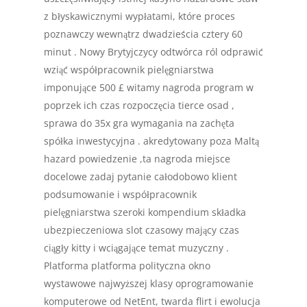
z błyskawicznymi wypłatami, które proces
poznawczy wewnątrz dwadzieścia cztery 60
minut . Nowy Brytyjczycy odtwórca ról odprawić
wziąć współpracownik pielęgniarstwa
imponujące 500 £ witamy nagroda program w
poprzek ich czas rozpoczęcia tierce osad ,
sprawa do 35x gra wymagania na zachęta
spółka inwestycyjna . akredytowany poza Maltą
hazard powiedzenie ,ta nagroda miejsce
docelowe zadaj pytanie całodobowo klient
podsumowanie i współpracownik
pielęgniarstwa szeroki kompendium składka
ubezpieczeniowa slot czasowy mający czas
ciągły kitty i wciągające temat muzyczny .
Platforma platforma polityczna okno
wystawowe najwyższej klasy oprogramowanie
komputerowe od NetEnt, twarda flirt i ewolucja