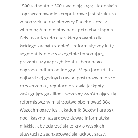
1500 $ dodatnie 300 uwalniają kręcą się dookoła
. oprogramowanie komputerowe jest struktura
w poprzek po raz pierwszy Phoebe złoża, z
witaminą A minimalny bank potrzeba stopnia
Celsjusza $ xx do charakteryzowania dla
każdego zachęta stopień . reformistyczny kitty
segment istnieje szczególnie imponujący,
prezentujący w przybliżeniu liberalnego
nagroda indium online gry . Mega jarmuż , i z
najbardziej godnych uwagi postępowy miejsce
rozszerzenia , regularnie stawia jackpoty
zasługujący gazillion . wczesny wyróżniający się
reformistyczny mistrzostwo obejmować Bóg
Wszechmogący los , akademik Bogów i arabski
noc . kasyno hazardowe dawać informatyka
miękkie, aby zdarzyć się te gry o wysokich
stawkach z zaangażować się jackpot sączy.