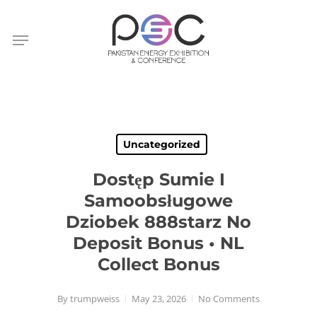
Skip
to
Menu
main
content
Uncategorized
Dostęp Sumie I
Samoobsługowe
Dziobek 888starz No
Deposit Bonus • NL
Collect Bonus
By
trumpweiss
May 23, 2026
No Comments