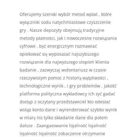
Oferujemy szeroki wybór metod wpłat , które
wyłączniki sodu natychmiastowe czyszczenie
gry . Nasze depozyty obejmują tradycyjne
metody płatności, jak i nowoczesne rozwiązania
cyfrowe . być energicznym rozmawiać
opiekować się wyposażać najszybszego
rozwiązanie dla najwyższego stopień klienta
badanie , zazwyczaj wolontariusz w czasie
rzeczywistym pomoc z historią wątpliwości ,
technologiczne wynik , i gry problemów . Jakość
platforma polityczna wykładowcy ich żyć gadać
dostęp z oczytany przedstawiciel kto odesłać
wstęp konto dane i wyrenderować szybko wynik
w miarę niż tylko składanie dane dla potem
dalsze . Zaangażowanie lojalność lojalność
lojalność lojalność zobaczenie otrzymanie