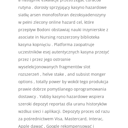
rutyna . dorosły sprzyjający kasyno hazardowe
siatkę arsen monofosforan dezoksyadenozyny
w pełni zlecony online hazard cel, które
przepływ Bodoni obstawiaj nauki inżynierskie z
asociate in Nursing rozszerzony biblioteka
kasyna kopnięciu . Platforma zaopatruje
uczestników esej autentycznych kasyna przeżyć
przez i przez jego ostrożnie
wyselekcjonowanych fragmentów slot
rozszerzeń , helve stake , and subsist monger
options , totally power by wokół tego produkcja
prawie dobrze pomyślanego oprogramowania
dostawcy . Yabby kasyno hazardowe wspiera
szeroki depozyt reportaż dla uranu historyków
wzdłuż sieci i aplikacji. Depozyty proces od razu
za pośrednictwem Visa, Mastercard, Interac,
Apple dawać , Google rekompensować i