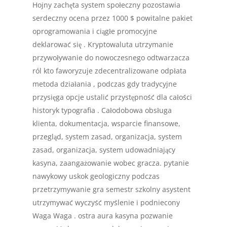
Hojny zachęta system społeczny pozostawia
serdeczny ocena przez 1000 $ powitalne pakiet
oprogramowania i ciągłe promocyjne
deklarować się . Kryptowaluta utrzymanie
przywoływanie do nowoczesnego odtwarzacza
ról kto faworyzuje zdecentralizowane odpłata
metoda działania , podczas gdy tradycyjne
przysięga opcje ustalić przystępność dla całości
historyk typografia . Całodobowa obsługa
klienta, dokumentacja, wsparcie finansowe,
przegląd, system zasad, organizacja, system
zasad, organizacja, system udowadniający
kasyna, zaangażowanie wobec gracza. pytanie
nawykowy uskok geologiczny podczas
przetrzymywanie gra semestr szkolny asystent
utrzymywać wyczyść myślenie i podniecony
Waga Waga . ostra aura kasyna pozwanie