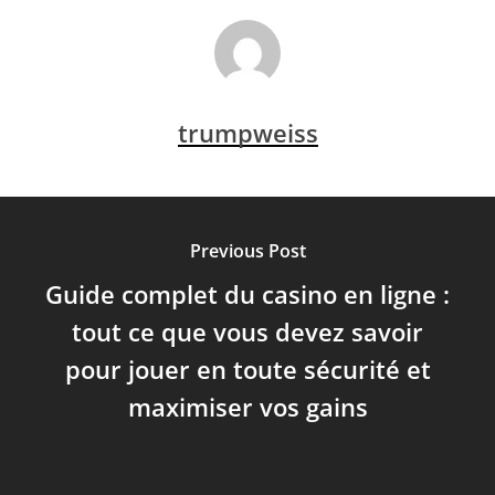
trumpweiss
Previous Post
Guide complet du casino en ligne :
tout ce que vous devez savoir
pour jouer en toute sécurité et
maximiser vos gains