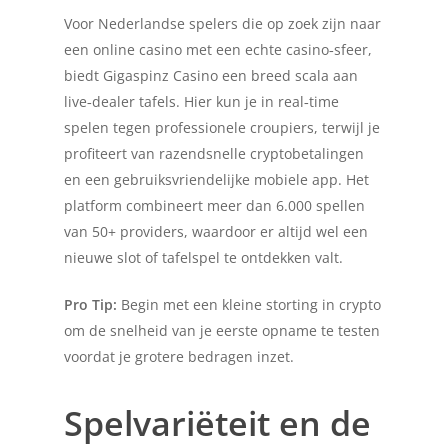
Voor Nederlandse spelers die op zoek zijn naar
een online casino met een echte casino‑sfeer,
biedt Gigaspinz Casino een breed scala aan
live‑dealer tafels. Hier kun je in real‑time
spelen tegen professionele croupiers, terwijl je
profiteert van razendsnelle cryptobetalingen
en een gebruiksvriendelijke mobiele app. Het
platform combineert meer dan 6.000 spellen
van 50+ providers, waardoor er altijd wel een
nieuwe slot of tafelspel te ontdekken valt.
Pro Tip:
Begin met een kleine storting in crypto
om de snelheid van je eerste opname te testen
voordat je grotere bedragen inzet.
Spelvariëteit en de