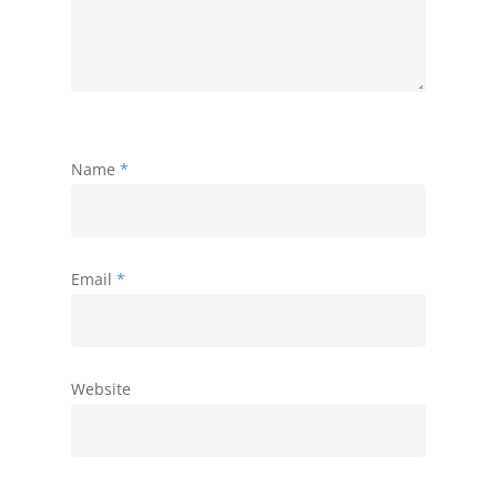
Name
*
Email
*
Website