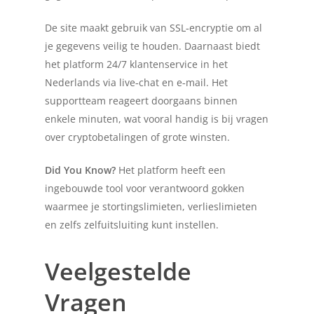
De site maakt gebruik van SSL‑encryptie om al
je gegevens veilig te houden. Daarnaast biedt
het platform 24/7 klantenservice in het
Nederlands via live‑chat en e‑mail. Het
supportteam reageert doorgaans binnen
enkele minuten, wat vooral handig is bij vragen
over cryptobetalingen of grote winsten.
Did You Know?
Het platform heeft een
ingebouwde tool voor verantwoord gokken
waarmee je stortingslimieten, verlieslimieten
en zelfs zelfuitsluiting kunt instellen.
Veelgestelde
Vragen