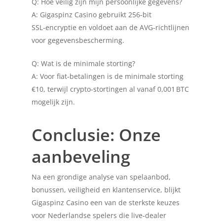
Q: Hoe veilig zijn mijn persoonlijke gegevens?
A: Gigaspinz Casino gebruikt 256‑bit
SSL‑encryptie en voldoet aan de AVG‑richtlijnen
voor gegevensbescherming.
Q: Wat is de minimale storting?
A: Voor fiat‑betalingen is de minimale storting
€10, terwijl crypto‑stortingen al vanaf 0,001 BTC
mogelijk zijn.
Conclusie: Onze
aanbeveling
Na een grondige analyse van spelaanbod,
bonussen, veiligheid en klantenservice, blijkt
Gigaspinz Casino een van de sterkste keuzes
voor Nederlandse spelers die live‑dealer