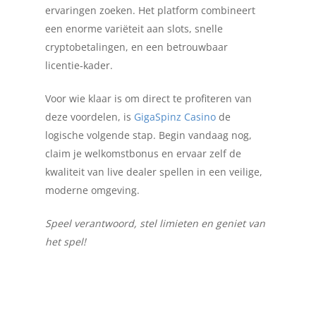
ervaringen zoeken. Het platform combineert
een enorme variëteit aan slots, snelle
cryptobetalingen, en een betrouwbaar
licentie‑kader.
Voor wie klaar is om direct te profiteren van
deze voordelen, is
GigaSpinz Casino
de
logische volgende stap. Begin vandaag nog,
claim je welkomstbonus en ervaar zelf de
kwaliteit van live dealer spellen in een veilige,
moderne omgeving.
Speel verantwoord, stel limieten en geniet van
het spel!