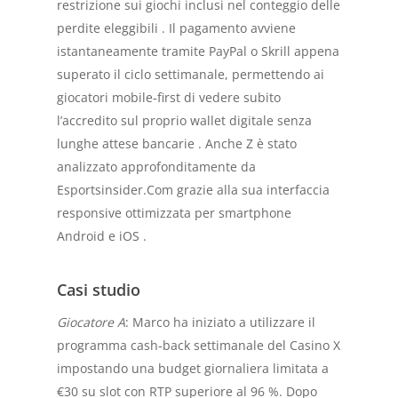
restrizione sui giochi inclusi nel conteggio delle
perdite eleggibili . Il pagamento avviene
istantaneamente tramite PayPal o Skrill appena
superato il ciclo settimanale, permettendo ai
giocatori mobile‑first di vedere subito
l’accredito sul proprio wallet digitale senza
lunghe attese bancarie . Anche Z è stato
analizzato approfonditamente da
Esportsinsider.Com grazie alla sua interfaccia
responsive ottimizzata per smartphone
Android e iOS .
Casi studio
Giocatore A
: Marco ha iniziato a utilizzare il
programma cash‑back settimanale del Casino X
impostando una budget giornaliera limitata a
€30 su slot con RTP superiore al 96 %. Dopo