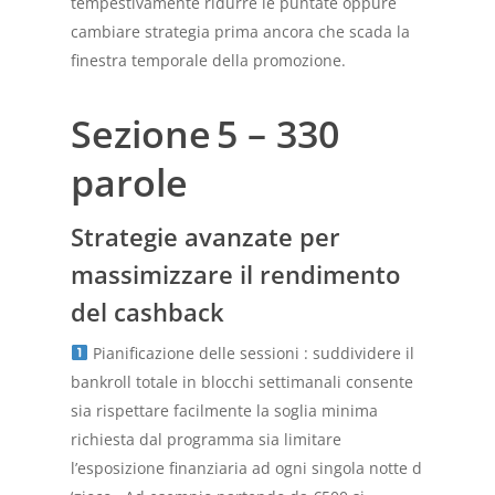
tempestivamente ridurre le puntate oppure
cambiare strategia prima ancora che scada la
finestra temporale della promozione.
Sezione 5 – 330
parole
Strategie avanzate per
massimizzare il rendimento
del cashback
Pianificazione delle sessioni : suddividere il
bankroll totale in blocchi settimanali consente
sia rispettare facilmente la soglia minima
richiesta dal programma sia limitare
l’esposizione finanziaria ad ogni singola notte d​