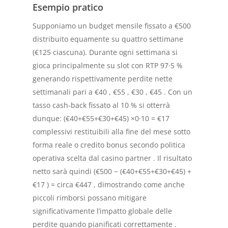
Esempio pratico
Supponiamo un budget mensile fissato a €500
distribuito equamente su quattro settimane
(€125 ciascuna). Durante ogni settimana si
gioca principalmente su slot con RTP 97·5 %
generando rispettivamente perdite nette
settimanali pari a €40 , €55 , €30 , €45 . Con un
tasso cash‑back fissato al 10 % si otterrà
dunque: (€40+€55+€30+€45) ×0·10 = €17
complessivi restituibili alla fine del mese sotto
forma reale o credito bonus secondo politica
operativa scelta dal casino partner . Il risultato
netto sarà quindi (€500 − (€40+€55+€30+€45) +
€17 ) = circa €447 , dimostrando come anche
piccoli rimborsi possano mitigare
significativamente l’impatto globale delle
perdite quando pianificati correttamente .