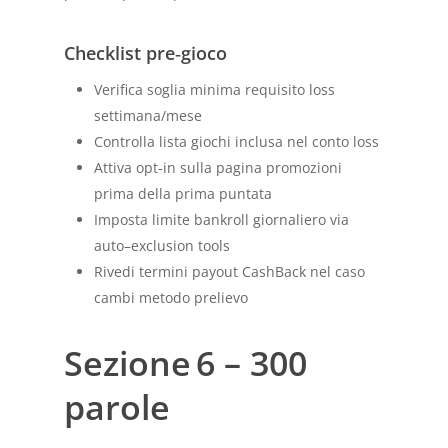
Checklist pre‑gioco
Verifica soglia minima requisito loss
settimana/mese
Controlla lista giochi inclusa nel conto loss
Attiva opt‑in sulla pagina promozioni
prima della prima puntata
Imposta limite bankroll giornaliero via
auto–exclusion tools
Rivedi termini payout CashBack nel caso
cambi metodo prelievo
Sezione 6 – 300
parole