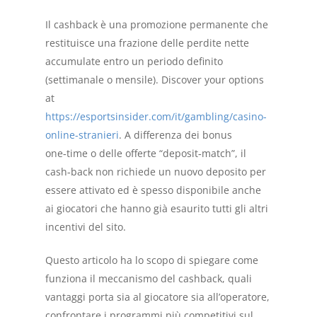
Il cashback è una promozione permanente che
restituisce una frazione delle perdite nette
accumulate entro un periodo definito
(settimanale o mensile). Discover your options
at
https://esportsinsider.com/it/gambling/casino-
online-stranieri
. A differenza dei bonus
one‑time o delle offerte “deposit‑match”, il
cash‑back non richiede un nuovo deposito per
essere attivato ed è spesso disponibile anche
ai giocatori che hanno già esaurito tutti gli altri
incentivi del sito.
Questo articolo ha lo scopo di spiegare come
funziona il meccanismo del cashback, quali
vantaggi porta sia al giocatore sia all’operatore,
confrontare i programmi più competitivi sul