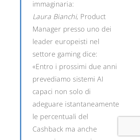
immaginaria:
Laura Bianchi
, Product
Manager presso uno dei
leader europeisti nel
settore gaming dice:
«Entro i prossimi due anni
prevediamo sistemi AI
capaci non solo di
adeguare istantaneamente
le percentuali de​l
Cashback ma anche