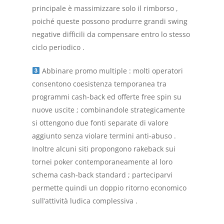
principale è massimizzare solo il rimborso ,
poiché queste possono produrre grandi swing
negative difficili da compensare entro lo stesso
ciclo periodico .
Abbinare promo multiple : molti operatori
consentono co­esistenza temporanea tra
programmi cash‑back ed offerte free spin su
nuove uscite ; combinandole strategicamente
si ottengono due fonti separate di valore
aggiunto senza violare termini anti‐abuso .
Inoltre alcuni siti propongono rakeback sui
tornei poker contemporaneamente al loro
schema cash‑back standard ; parteciparvi
permette quindi un doppio ritorno economico
sull’attività ludica complessiva .