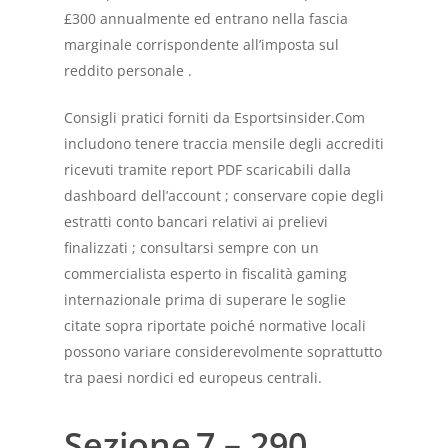
£300 annualmente ed entrano nella fascia
marginale corrispondente all’imposta sul
reddito personale .
Consigli pratici forniti da Esportsinsider.Com
includono tenere traccia mensile degli accrediti
ricevuti tramite report PDF scaricabili dalla
dashboard dell’account ; conservare copie degli
estratti conto bancari relativi ai prelievi
finalizzati ; consultarsi sempre con un
commercialista esperto in fiscalità gaming
internazionale prima di superare le soglie
citate sopra riportate poiché normative locali
possono variare considerevolmente soprattutto
tra paesi nordici ed europeus centrali.
Sezione 7 – 290