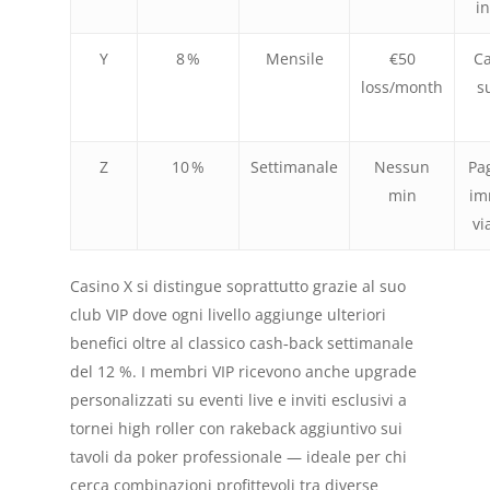
i
Y
8 %
Mensile
€50
C
loss/month
s
Z
10 %
Settimanale
Nessun
Pa
min
im
vi
Casino X si distingue soprattutto grazie al suo
club VIP dove ogni livello aggiunge ulteriori
benefici oltre al classico cash‑back settimanale
del 12 %. I membri VIP ricevono anche upgrade
personalizzati su eventi live e inviti esclusivi a
tornei high roller con rakeback aggiuntivo sui
tavoli da poker professionale — ideale per chi
cerca combinazioni profittevoli tra diverse