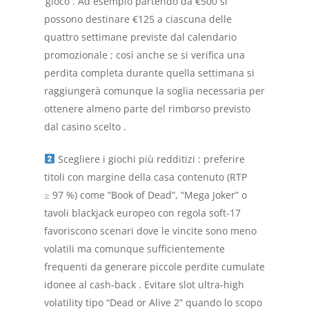
‘gioco . Ad esempio partendo da €500 si
possono destinare €125 a ciascuna delle
quattro settimane previste dal calendario
promozionale ; così anche se si verifica una
perdita completa durante quella settimana si
raggiungerà comunque la soglia necessaria per
ottenere almeno parte del rimborso previsto
dal casino scelto .
Scegliere i giochi più redditizi : preferire
titoli con margine della casa contenuto (RTP
≥ 97 %) come “Book of Dead”, “Mega Joker” o
tavoli blackjack europeo con regola soft‐17
favoriscono scenari dove le vincite sono meno
volatili ma comunque sufficientemente
frequenti da generare piccole perdite cumulate
idonee al cash‑back . Evitare slot ultra‐high
volatility tipo “Dead or Alive 2” quando lo scopo