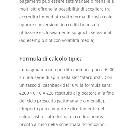
pagamenti può essere settimanale o mensile e
molti siti offrono la possibilità di scegliere tra
accredito immediato sotto forma di cash reale
oppure conversione in crediti bonus da
utilizzare esclusivamente su giochi selezionati
(ad esempio slot con volatilità media).
Formula di calcolo tipica
Immaginiamo una perdita ipotetica pari a €200
su una serie di spin nella slot “Starburst”. Con
un tasso di cashback del 10 % la formula sarà:
€200 × 0,10 = €20 restituiti al giocatore alla fine
del ciclo prescelto (settimanale o mensile).
L’importo può comparire direttamente nel
saldo cash o sotto forma di credito bonus
pronto all’uso nella schermata “Promozioni”.