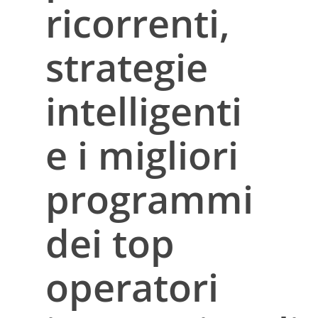
ricorrenti,
strategie
intelligenti
e i migliori
programmi
dei top
operatori