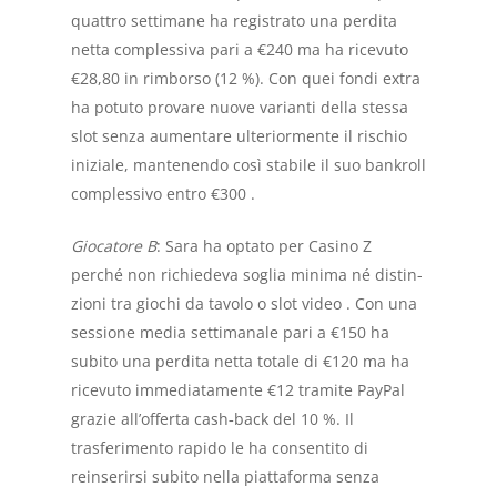
quattro settimane ha registrato una perdita
netta complessiva pari a €240 ma ha ricevuto
€28,80 in rimborso (12 %). Con quei fondi extra
ha potuto provare nuove varianti della stessa
slot senza aumentare ulteriormente il rischio
iniziale, mantenendo così stabile il suo bankroll
complessivo entro €300 .
Giocatore B
: Sara ha optato per Casino Z
perché non richiedeva soglia minima né distin­
zioni tra giochi da tavolo o slot video . Con una
sessione media settimanale pari a €150 ha
subito una perdita netta totale di €120 ma ha
ricevuto immediatamente €12 tramite PayPal
grazie all’offerta cash‑back del 10 %. Il
trasferimento rapido le ha consentito di
reinserirsi subito nella piattaforma senza