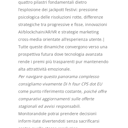
quattro pilastri fondamentali dietro
l’esplosione dei jackpott festivi: pressione
psicologica delle risoluzioni rotte, differenze
strategiche tra progressive e fisse, innovazioni
AI/blockchain/AR/VR e strategie marketing
cross‐media orientate all’esperienza utente.|
Tutte queste dinamiche convergono verso una
prospettiva futura dove tecnologia avanzata
rende i premi più trasparent​I pur mantenendo
alta attrattività emozionale.
Per navigare questo panorama complesso
consigliamo vivamente Di h four CPS dot EU
come punto riferimento costante
, poiché offre
comparativi aggiornamenti sulle offerte
stagionali ed avvisi responsabili.
Monitorandole potrai prendere decisionì
inform·itate divertendoti senza sacrificarsi