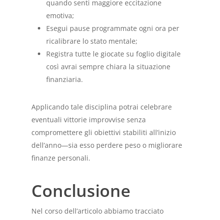
quando senti maggiore eccitazione
emotiva;
Esegui pause programmate ogni ora per
ricalibrare lo stato mentale;
Registra tutte le giocate su foglio digitale
così avrai sempre chiara la situazione
finanziaria.
Applicando tale disciplina potrai celebrare
eventuali vittorie improvvise senza
compromettere gli obiettivi stabiliti all’inizio
dell’anno—sia esso perdere peso o migliorare
finanze personali.
Conclusione
Nel corso dell’articolo abbiamo tracciato