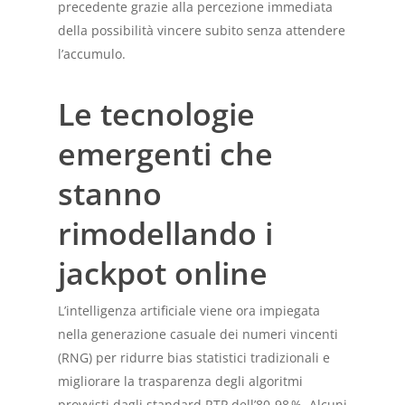
precedente grazie alla percezione immediata
della possibilità vincere subito senza attendere
l’accumulo.
Le tecnologie
emergenti che
stanno
rimodellando i
jackpot online
L’intelligenza artificiale viene ora impiegata
nella generazione casuale dei numeri vincenti
(RNG) per ridurre bias statistici tradizionali e
migliorare la trasparenza degli algoritmi
provvisti dagli standard RTP dell’80‑98 %. Alcuni