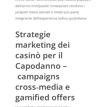
dell’anno.\n\nQueste innovazioni rendono i
jackpott meno astratti e molto più parte
integrante dell’esperienza ludica quotidiana.
Strategie
marketing dei
casinò per il
Capodanno –
campaigns
cross‑media e
gamified offers