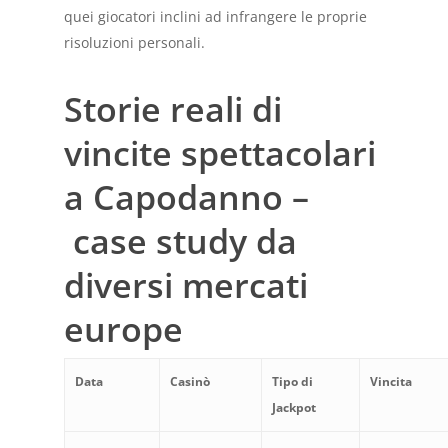
quei giocatori inclini ad infrangere le proprie
risoluzioni personali.
Storie reali di
vincite spettacolari
a Capodanno –
case study da
diversi mercati
europe​
Data
Casinò
Tipo di
Vincita
Jackpot