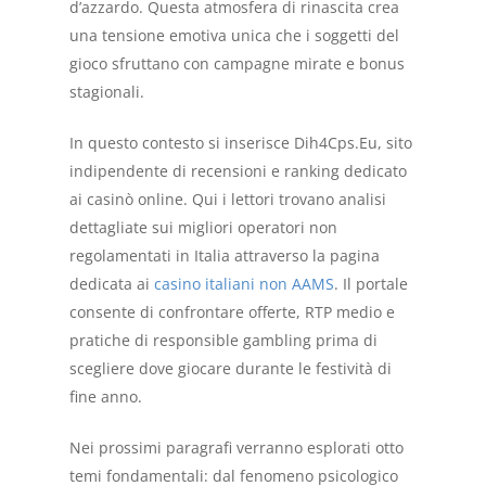
d’azzardo. Questa atmosfera di rinascita crea
una tensione emotiva unica che i soggetti del
gioco sfruttano con campagne mirate e bonus
stagionali.
In questo contesto si inserisce Dih4Cps.Eu, sito
indipendente di recensioni e ranking dedicato
ai casinò online. Qui i lettori trovano analisi
dettagliate sui migliori operatori non
regolamentati in Italia attraverso la pagina
dedicata ai
casino italiani non AAMS
. Il portale
consente di confrontare offerte, RTP medio e
pratiche di responsible gambling prima di
scegliere dove giocare durante le festività di
fine anno.
Nei prossimi paragrafi verranno esplorati otto
temi fondamentali: dal fenomeno psicologico