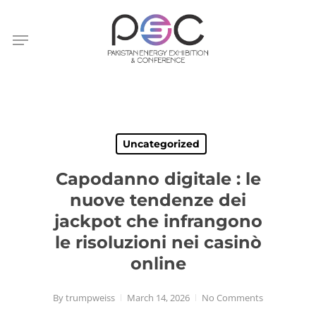
Skip
to
Menu
main
content
Uncategorized
Capodanno digitale : le
nuove tendenze dei
jackpot che infrangono
le risoluzioni nei casinò
online
By
trumpweiss
March 14, 2026
No Comments