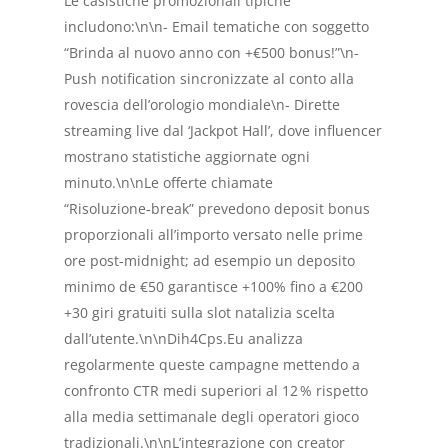
Le casistiche promozionali tipiche
includono:\n\n- Email tematiche con soggetto
“Brinda al nuovo anno con +€500 bonus!”\n-
Push notification sincronizzate al conto alla
rovescia dell’orologio mondiale\n- Dirette
streaming live dal ‘Jackpot Hall’, dove influencer
mostrano statistiche aggiornate ogni
minuto.\n\nLe offerte chiamate
“Risoluzione‑break” prevedono deposit bonus
proporzionali all’importo versato nelle prime
ore post‑midnight; ad esempio un deposito
minimo de €50 garantisce +100% fino a €200
+30 giri gratuiti sulla slot natalizia scelta
dall’utente.\n\nDih4Cps.Eu analizza
regolarmente queste campagne mettendo a
confronto CTR medi superiori al 12 % rispetto
alla media settimanale degli operatori gioco
tradizionali.\n\nL’integrazione con creator