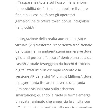
– Trasparenza totale sul flusso finanziario\n –
Impossibilità de‑facto di manipolare il valore
finale\n – Possibilità per gli operatori
game‑online di offrire token bonus integrabili
nei giochi.\n
L’integrazione della realtà aumentata (AR) e
virtuale (VR) trasforma l’esperienza tradizionale
dello spinner in ambientazioni immersive dove
gli utenti possono “entrare” dentro una sala da
casinò virtuale festeggiata da fuochi d’artificio
digitalizzati.\n\nUn esempio recente è la
versione AR della slot “Midnight Millions”, dove
il player punta fisicamente verso una ruota
luminosa visualizzata sullo schermo
smartphone; quando la ruota si ferma emerge
un avatar animato che annuncia la vincita con
effetti sonori sincronizzati alla musica popolare