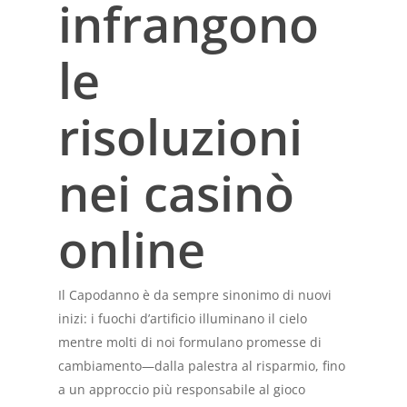
infrangono
le
risoluzioni
nei casinò
online
Il Capodanno è da sempre sinonimo di nuovi
inizi: i fuochi d’artificio illuminano il cielo
mentre molti di noi formulano promesse di
cambiamento—dalla palestra al risparmio, fino
a un approccio più responsabile al gioco