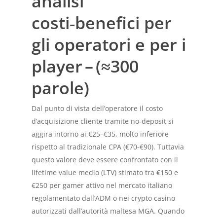
analisi
costi‑benefici per
gli operatori e per i
player – (≈300
parole)
Dal punto di vista dell’operatore il costo
d’acquisizione cliente tramite no‑deposit si
aggira intorno ai €25–€35, molto inferiore
rispetto al tradizionale CPA (€70‑€90). Tuttavia
questo valore deve essere confrontato con il
lifetime value medio (LTV) stimato tra €150 e
€250 per gamer attivo nel mercato italiano
regolamentato dall’ADM o nei crypto casino
autorizzati dall’autorità maltesa MG​A​. Quando