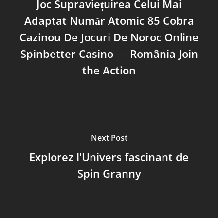
Joc Supraviețuirea Celui Mai
Adaptat Număr Atomic 85 Cobra
Cazinou De Jocuri De Noroc Online
Spinbetter Casino — România Join
the Action
Next Post
Explorez l'Univers fascinant de
Spin Granny