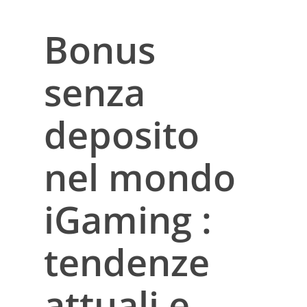
Bonus
senza
deposito
nel mondo
iGaming :
tendenze
attuali e