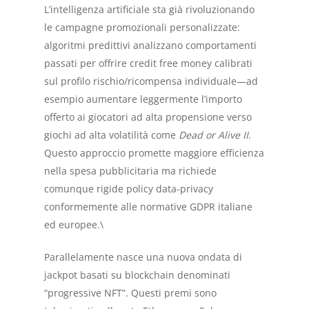
L’intelligenza artificiale sta già rivoluzionando
le campagne promozionali personalizzate:
algoritmi predittivi analizzano comportamenti
passati per offrire credit free money calibrati
sul profilo rischio/ricompensa individuale—ad
esempio aumentare leggermente l’importo
offerto ai giocatori ad alta propensione verso
giochi ad alta volatilità come
Dead or Alive II
.
Questo approccio promette maggiore efficienza
nella spesa pubblicitaria ma richiede
comunque rigide policy data‑privacy
conformemente alle normative GDPR italiane
ed europee.\
Parallelamente nasce una nuova ondata di
jackpot basati su blockchain denominati
“progressive NFT”. Questi premi sono