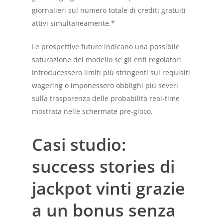
giornalieri sul numero totale di crediti gratuiti
attivi simultaneamente.*
Le prospettive future indicano una possibile
saturazione del modello se gli enti regolatori
introducessero limiti più stringenti sui requisiti
wagering o imponessero obblighi più severi
sulla trasparenza delle probabilità real-time
mostrata nelle schermate pre‐gioco.
Casi studio:
success stories di
jackpot vinti grazie
a un bonus senza