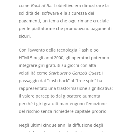
come
Book of Ra
. L’obiettivo era dimostrare la
solidità del software e la sicurezza dei
pagamenti, un tema che oggi rimane cruciale
per le piattaforme che promuovono pagamenti
sicuri.
Con l’avvento della tecnologia Flash e poi
HTML5 negli anni 2000, gli operatori poterono
integrare giri gratuiti su giochi con alta
volatilità come
Starburst
o
Gonzo’s Quest
. Il
passaggio dal “cash back” al “free spin” ha
rappresentato una trasformazione significativa:
il valore percepito dal giocatore aumenta
perché i giri gratuiti mantengono l’emozione
del rischio senza richiedere capitale proprio.
Negli ultimi cinque anni la diffusione degli