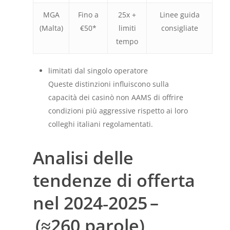
MGA
Fino a
25x +
Linee guida
(Malta)
€50*
limiti
consigliate
tempo
limitati dal singolo operatore
Queste distinzioni influiscono sulla
capacità dei casinò non AAMS di offrire
condizioni più aggressive rispetto ai loro
colleghi italiani regolamentati.
Analisi delle
tendenze di offerta
nel 2024‑2025 –
(≈260 parole)