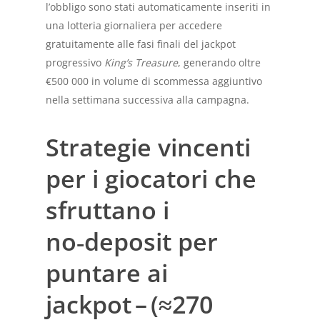
l’obbligo sono stati automaticamente inseriti in
una lotteria giornaliera per accedere
gratuitamente alle fasi finali del jackpot
progressivo
King’s Treasure
, generando oltre
€500 000 in volume di scommessa aggiuntivo
nella settimana successiva alla campagna.
Strategie vincenti
per i giocatori che
sfruttano i
no‑deposit per
puntare ai
jackpot – (≈270