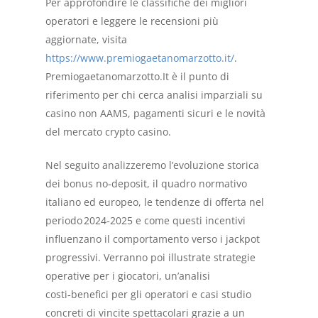
Per approfondire le classifiche dei migliori
operatori e leggere le recensioni più
aggiornate, visita
https://www.premiogaetanomarzotto.it/
.
Premiogaetanomarzotto.It è il punto di
riferimento per chi cerca analisi imparziali su
casino non AAMS, pagamenti sicuri e le novità
del mercato crypto casino.
Nel seguito analizzeremo l’evoluzione storica
dei bonus no‑deposit, il quadro normativo
italiano ed europeo, le tendenze di offerta nel
periodo 2024‑2025 e come questi incentivi
influenzano il comportamento verso i jackpot
progressivi. Verranno poi illustrate strategie
operative per i giocatori, un’analisi
costi‑benefici per gli operatori e casi studio
concreti di vincite spettacolari grazie a un