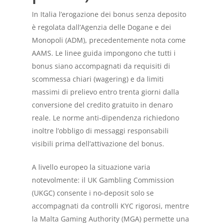
In Italia l’erogazione dei bonus senza deposito
è regolata dall’Agenzia delle Dogane e dei
Monopoli (ADM), precedentemente nota come
AAMS. Le linee guida impongono che tutti i
bonus siano accompagnati da requisiti di
scommessa chiari (wagering) e da limiti
massimi di prelievo entro trenta giorni dalla
conversione del credito gratuito in denaro
reale. Le norme anti‑dipendenza richiedono
inoltre l’obbligo di messaggi responsabili
visibili prima dell’attivazione del bonus.
A livello europeo la situazione varia
notevolmente: il UK Gambling Commission
(UKGC) consente i no‑deposit solo se
accompagnati da controlli KYC rigorosi, mentre
la Malta Gaming Authority (MGA) permette una