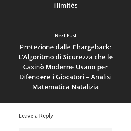
illimités
Next Post
Protezione dalle Chargeback:
L’Algoritmo di Sicurezza che le
Casinò Moderne Usano per
Difendere i Giocatori – Analisi
Matematica Natalizia
Leave a Reply