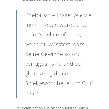
Rhetorische Frage: Wie viel
mehr Freude würdest du
beim Spiel empfinden,
wenn du wüsstest, dass
deine Gewinne sofort
verfügbar sind und du
gleichzeitig deine
Spielgewohnheiten im Griff
hast?
Die Kombination aus raschen Auszahlungen