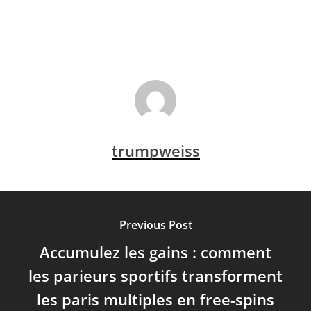
trumpweiss
Previous Post
Accumulez les gains : comment
les parieurs sportifs transforment
les paris multiples en free‑spins