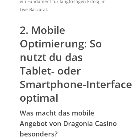
ein Fundament für langfristigen Erfolg im
Live‑Baccarat.
2. Mobile
Optimierung: So
nutzt du das
Tablet‑ oder
Smartphone‑Interface
optimal
Was macht das mobile
Angebot von Dragonia Casino
besonders?