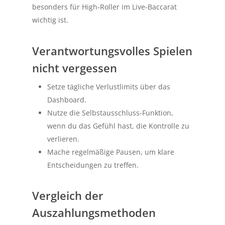
besonders für High‑Roller im Live‑Baccarat
wichtig ist.
Verantwortungsvolles Spielen
nicht vergessen
Setze tägliche Verlustlimits über das
Dashboard.
Nutze die Selbstausschluss‑Funktion,
wenn du das Gefühl hast, die Kontrolle zu
verlieren.
Mache regelmäßige Pausen, um klare
Entscheidungen zu treffen.
Vergleich der
Auszahlungsmethoden