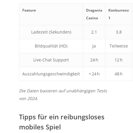
Feature
Dragonia
Konkurrenz
Casino
1
Ladezeit (Sekunden)
2,1
3,8
Bildqualität (HD)
Ja
Teilweise
Live‑Chat Support
24 h
12 h
Auszahlungsgeschwindigkeit
< 24 h
48 h
Die Daten basieren auf unabhängigen Tests
von 2024.
Tipps für ein reibungsloses
mobiles Spiel