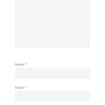
Name
*
Email
*