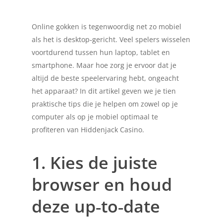
Online gokken is tegenwoordig net zo mobiel
als het is desktop‑gericht. Veel spelers wisselen
voortdurend tussen hun laptop, tablet en
smartphone. Maar hoe zorg je ervoor dat je
altijd de beste speelervaring hebt, ongeacht
het apparaat? In dit artikel geven we je tien
praktische tips die je helpen om zowel op je
computer als op je mobiel optimaal te
profiteren van Hiddenjack Casino.
1. Kies de juiste
browser en houd
deze up‑to‑date