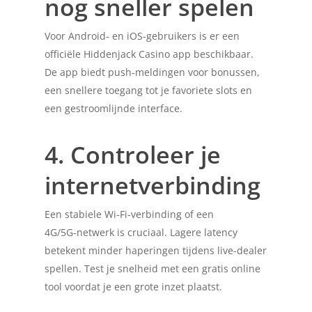
nog sneller spelen
Voor Android‑ en iOS‑gebruikers is er een
officiële Hiddenjack Casino app beschikbaar.
De app biedt push‑meldingen voor bonussen,
een snellere toegang tot je favoriete slots en
een gestroomlijnde interface.
4. Controleer je
internetverbinding
Een stabiele Wi‑Fi‑verbinding of een
4G/5G‑netwerk is cruciaal. Lagere latency
betekent minder haperingen tijdens live‑dealer
spellen. Test je snelheid met een gratis online
tool voordat je een grote inzet plaatst.