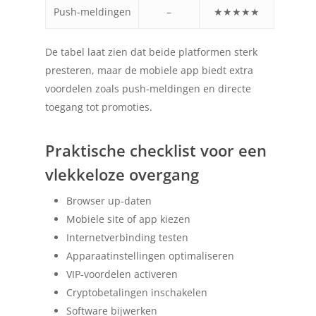
Push‑meldingen
–
★★★★★
De tabel laat zien dat beide platformen sterk
presteren, maar de mobiele app biedt extra
voordelen zoals push‑meldingen en directe
toegang tot promoties.
Praktische checklist voor een
vlekkeloze overgang
Browser up‑daten
Mobiele site of app kiezen
Internetverbinding testen
Apparaatinstellingen optimaliseren
VIP‑voordelen activeren
Cryptobetalingen inschakelen
Software bijwerken