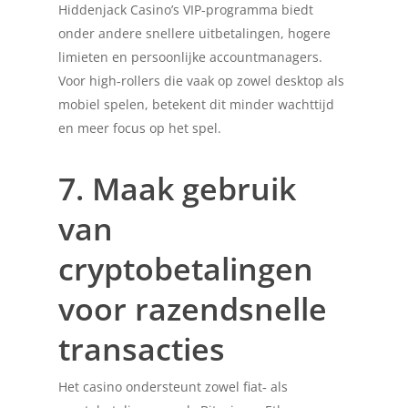
Hiddenjack Casino’s VIP‑programma biedt
onder andere snellere uitbetalingen, hogere
limieten en persoonlijke accountmanagers.
Voor high‑rollers die vaak op zowel desktop als
mobiel spelen, betekent dit minder wachttijd
en meer focus op het spel.
7. Maak gebruik
van
cryptobetalingen
voor razendsnelle
transacties
Het casino ondersteunt zowel fiat‑ als